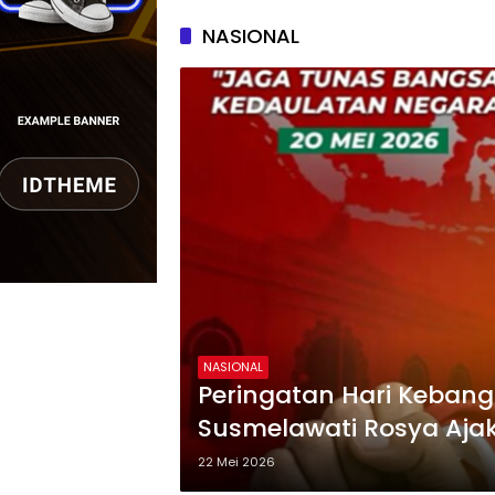
NASIONAL
NASIONAL
Peringatan Hari Kebang
Susmelawati Rosya Aja
NKRI
22 Mei 2026