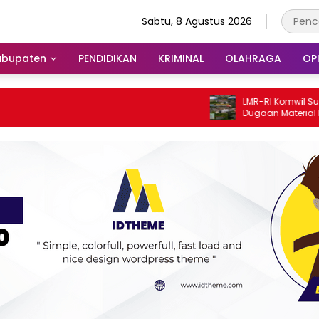
Sabtu, 8 Agustus 2026
abupaten
PENDIDIKAN
KRIMINAL
OLAHRAGA
OPI
LMR-RI Komwil Sumbar Desak APH U
Dugaan Material Ilegal di Batang A
Dugaan Keterkaitan PT UHA Diminta
Diselidiki Tuntas