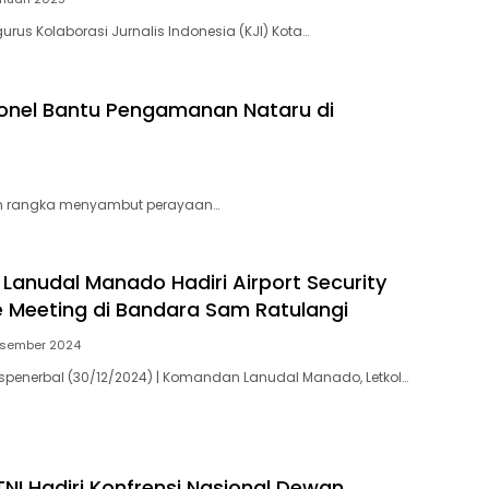
ngurus Kolaborasi Jurnalis Indonesia (KJI) Kota…
sonel Bantu Pengamanan Nataru di
alam rangka menyambut perayaan…
anudal Manado Hadiri Airport Security
Meeting di Bandara Sam Ratulangi
esember 2024
uspenerbal (30/12/2024) | Komandan Lanudal Manado, Letkol…
NI Hadiri Konfrensi Nasional Dewan