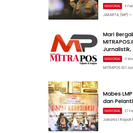
NASIONAL
3 Fe
JAKARTA, (MP) —
Mari Berga
MITRAPOS.I
Jurnalistik,
NASIONAL
11 M
MITRAPOS.ID | Ju
Mabes LMP
dan Pelant
NASIONAL
27 F
Jakarta | Rapat