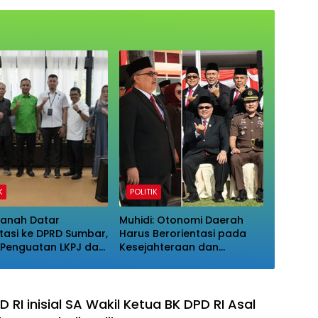
K
POLITIK
anah Datar
Muhidi: Otonomi Daerah
tasi ke DPRD Sumbar,
Harus Berorientasi pada
Penguatan LKPJ dan
Kesejahteraan dan
i Pengawasan
Pelayanan Publik
 RI inisial SA Wakil Ketua BK DPD RI Asal