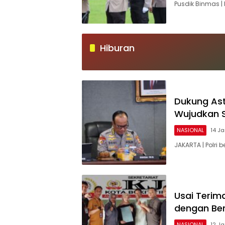
Pusdik Binmas | 
Hiburan
Dukung Ast
Wujudkan 
NASIONAL
14 J
JAKARTA | Polri
Usai Terima
dengan Ber
NASIONAL
12 J