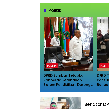
Politik
POLITIK
POLITI
DPRD Sumbar Tetapkan
DPRD T
Ranperda Perubahan
Konsul
Sistem Pendidikan, Dorong
Bahas 
Reformasi Substansi dan
Fungs
Akses
Senator DPD