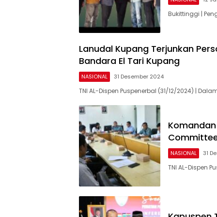
Bukittinggi | Pe
Lanudal Kupang Terjunkan Per
Bandara El Tari Kupang
NASIONAL
31 Desember 2024
TNI AL-Dispen Puspenerbal (31/12/2024) | D
Komandan L
Committee 
NASIONAL
31 D
TNI AL-Dispen P
Kapuspen T