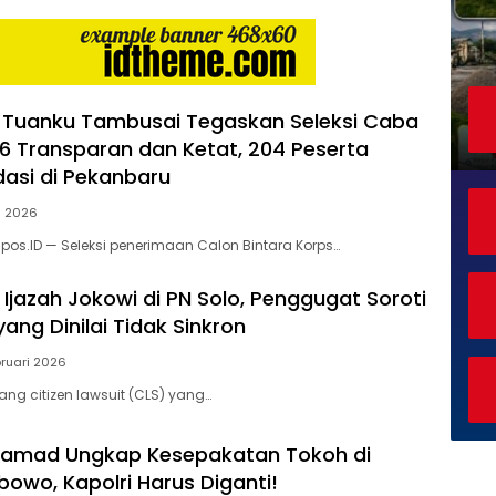
 Tuanku Tambusai Tegaskan Seleksi Caba
 Transparan dan Ketat, 204 Peserta
dasi di Pekanbaru
i 2026
apos.ID — Seleksi penerimaan Calon Bintara Korps…
Ijazah Jokowi di PN Solo, Penggugat Soroti
ang Dinilai Tidak Sinkron
bruari 2026
ang citizen lawsuit (CLS) yang…
amad Ungkap Kesepakatan Tokoh di
owo, Kapolri Harus Diganti!