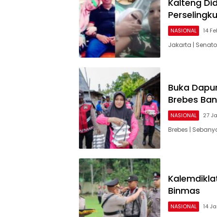
Kalteng Di
Perselingk
NASIONAL
14 Fe
Jakarta | Senat
Buka Dapur
Brebes Ban
NASIONAL
27 J
Brebes | Sebanya
Kalemdiklat
Binmas
NASIONAL
14 J