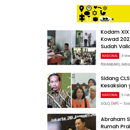
Kodam XIX
Kowad 2026
Sudah Vali
NASIONAL
8 Me
PEKANBARU, Mitr
Sidang CLS 
Kesaksian y
NASIONAL
5 Fe
SOLO, (MP) — Sid
Abraham S
Rumah Prab