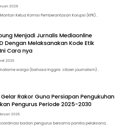
bruari 2026
 Mantan Ketua Komisi Pemberantasan Korupsi (KPK)…
bung Menjadi Jurnalis Mediaonline
D Dengan Melaksanakan Kode Etik
 Ini Cara nya
aret 2025
rnalisme warga (bahasa Inggris: citizen journalism)…
 Gelar Rakor Guna Persiapan Pengukuhan
ikan Pengurus Periode 2025-2030
ebruari 2025
 koordinasi badan pengurus bersama panitia pelaksana…