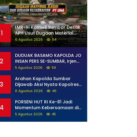
LMR-RI Komwil Sumbar Desak
1
APH Usut Dugaan Material
Ilegal di Batang Anai, Dugaan
6 Agustus 2026
94
Keterkaitan PT UHA Diminta
Diselidiki Tuntas
DUDUAK BASAMO KAPOLDA JO
2
INSAN PERS SE-SUMBAR, Irjen
Pol. Djati Wiyoto Abadhy
5 Agustus 2026
59
Tegaskan Tak Ada Ruang
bagi Pelanggar Hukum di
Arahan Kapolda Sumbar
3
Internal Polri
Dijawab Aksi Nyata Kapolres
Solok Selatan, Polri Untuk
6 Agustus 2026
46
Masyarakat Bukan Sekadar
Slogan
PORSENI HUT RI Ke-81 Jadi
4
Momentum Kebersamaan di
Lapas Perempuan Padang
5 Agustus 2026
45