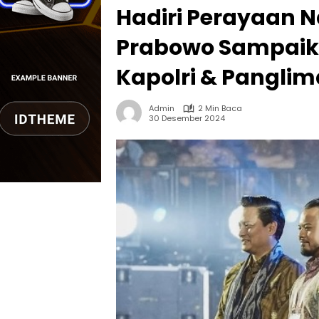
Hadiri Perayaan N
Prabowo Sampaika
Kapolri & Panglim
Admin
2 Min Baca
30 Desember 2024