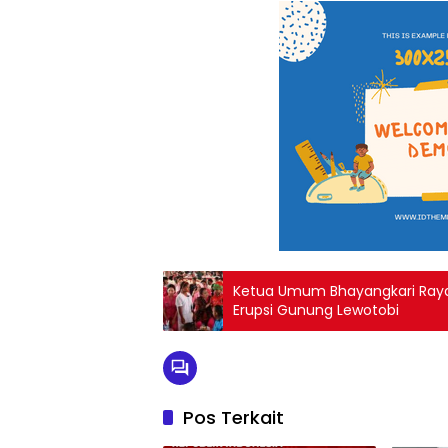
Ketua Umum Bhayangkari Raya
Erupsi Gunung Lewotobi
Pos Terkait