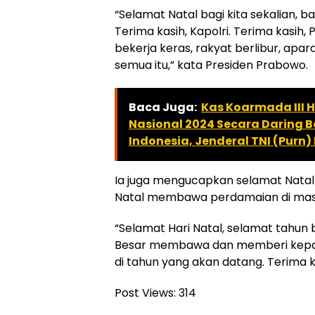
“Selamat Natal bagi kita sekalian, b
Terima kasih, Kapolri. Terima kasih, 
bekerja keras, rakyat berlibur, apar
semua itu,” kata Presiden Prabowo.
Baca Juga:
Kas Koarmada III H
Nasional 2024 Secara Daring B
Indonesia, Jenderal TNI (Purn)
Ia juga mengucapkan selamat Natal 
Natal membawa perdamaian di mas
“Selamat Hari Natal, selamat tahu
Besar membawa dan memberi kepad
di tahun yang akan datang. Terima k
Post Views:
314