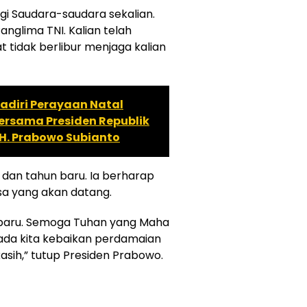
agi Saudara-saudara sekalian.
Panglima TNI. Kalian telah
at tidak berlibur menjaga kalian
adiri Perayaan Natal
ersama Presiden Republik
 H. Prabowo Subianto
dan tahun baru. Ia berharap
a yang akan datang.
n baru. Semoga Tuhan yang Maha
a kita kebaikan perdamaian
asih,” tutup Presiden Prabowo.