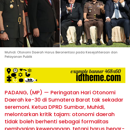
Muhidi: Otonomi Daerah Harus Berorientasi pada Kesejahteraan dan
Pelayanan Publik
PADANG, (MP) — Peringatan
Hari Otonomi
Daerah ke-30
di Sumatera Barat tak sekadar
seremoni. Ketua DPRD Sumbar,
Muhidi
,
melontarkan kritik tajam: otonomi daerah
tidak boleh berhenti sebagai formalitas
pembagian kewenangan, tetapi harus benar-