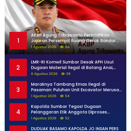
AKBP Agung Tribawanto Perintahkan
1
Jajaran Persempit Ruang Gerak Bandar
Narkoba di Pasaman Barat
1 Agustus 2026
66
LMR-RI Komwil Sumbar Desak APH Usut
2
Dugaan Material Ilegal di Batang Anai,
Dugaan Keterkaitan PT UHA Diminta
6 Agustus 2026
58
Diselidiki Tuntas
Maraknya Tambang Emas Ilegal di
3
Pasaman: Puluhan Unit Excavator Merusak
Alam, di Kawasan Muaro Sungai Lolo
1 Agustus 2026
54
Kapolda Sumbar Tegas! Dugaan
4
Pelanggaran Etik Anggota Diproses
Tanpa Pandang Bulu, Sidang Etik AKBP F
1 Agustus 2026
52
Dipercepat
DUDUAK BASAMO KAPOLDA JO INSAN PERS