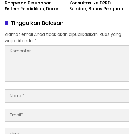
Ranperda Perubahan
Konsultasi ke DPRD
Sistem Pendidikan, Dorong
Sumbar, Bahas Penguatan
Reformasi Substansi dan
LKPJ dan Fungsi
Akses
Pengawasan
Tinggalkan Balasan
Alamat email Anda tidak akan dipublikasikan.
Ruas yang
wajib ditandai
*