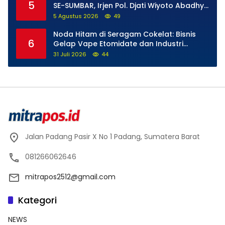
5
SE-SUMBAR, Irjen Pol. Djati Wiyoto Abadhy
Tegaskan Tak Ada Ruang bagi Pelanggar
5 Agustus 2026
49
Hukum di Internal Polri
Noda Hitam di Seragam Cokelat: Bisnis
6
Gelap Vape Etomidate dan Industri
Pemerasan di Jantung Kepolisian
31 Juli 2026
44
Jalan Padang Pasir X No 1 Padang, Sumatera Barat
081266062646
mitrapos2512@gmail.com
Kategori
NEWS