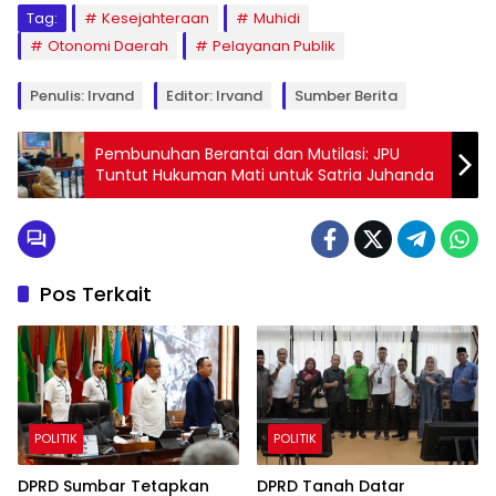
Tag:
Kesejahteraan
Muhidi
Otonomi Daerah
Pelayanan Publik
Penulis: Irvand
Editor: Irvand
Sumber Berita
Pembunuhan Berantai dan Mutilasi: JPU
Tuntut Hukuman Mati untuk Satria Juhanda
Pos Terkait
POLITIK
POLITIK
DPRD Sumbar Tetapkan
DPRD Tanah Datar