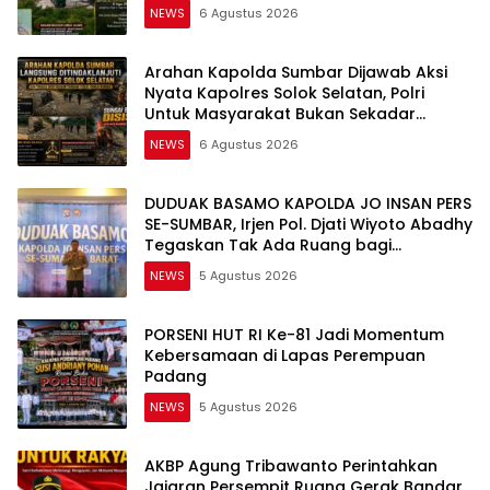
Diselidiki Tuntas
NEWS
6 Agustus 2026
Arahan Kapolda Sumbar Dijawab Aksi
Nyata Kapolres Solok Selatan, Polri
Untuk Masyarakat Bukan Sekadar
Slogan
NEWS
6 Agustus 2026
DUDUAK BASAMO KAPOLDA JO INSAN PERS
SE-SUMBAR, Irjen Pol. Djati Wiyoto Abadhy
Tegaskan Tak Ada Ruang bagi
Pelanggar Hukum di Internal Polri
NEWS
5 Agustus 2026
PORSENI HUT RI Ke-81 Jadi Momentum
Kebersamaan di Lapas Perempuan
Padang
NEWS
5 Agustus 2026
AKBP Agung Tribawanto Perintahkan
Jajaran Persempit Ruang Gerak Bandar