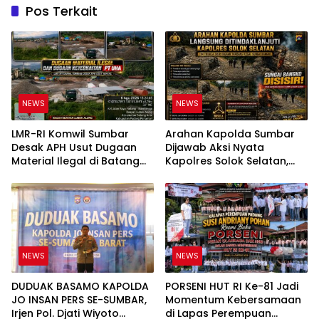
Pos Terkait
NEWS
NEWS
LMR-RI Komwil Sumbar
Arahan Kapolda Sumbar
Desak APH Usut Dugaan
Dijawab Aksi Nyata
Material Ilegal di Batang
Kapolres Solok Selatan,
Anai, Dugaan Keterkaitan
Polri Untuk Masyarakat
PT UHA Diminta Diselidiki
Bukan Sekadar Slogan
Tuntas
NEWS
NEWS
DUDUAK BASAMO KAPOLDA
PORSENI HUT RI Ke-81 Jadi
JO INSAN PERS SE-SUMBAR,
Momentum Kebersamaan
Irjen Pol. Djati Wiyoto
di Lapas Perempuan