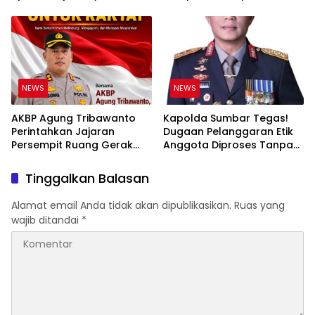
Abadhy Tegaskan Tak Ada
Padang
Ruang bagi Pelanggar
Hukum di Internal Polri
NEWS
NEWS
AKBP Agung Tribawanto
Kapolda Sumbar Tegas!
Perintahkan Jajaran
Dugaan Pelanggaran Etik
Persempit Ruang Gerak
Anggota Diproses Tanpa
Bandar Narkoba di
Pandang Bulu, Sidang Etik
Pasaman Barat
AKBP F Dipercepat
Tinggalkan Balasan
Alamat email Anda tidak akan dipublikasikan.
Ruas yang
wajib ditandai
*