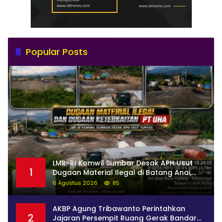
Popular Posts
LMR-RI Komwil Sumbar Desak APH Usut
1
Dugaan Material Ilegal di Batang Anai,
Dugaan Keterkaitan PT UHA Diminta
6 Agustus 2026
85
Diselidiki Tuntas
AKBP Agung Tribawanto Perintahkan
2
Jajaran Persempit Ruang Gerak Bandar