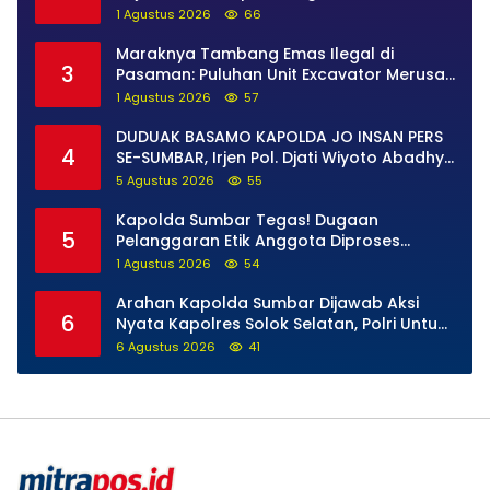
Narkoba di Pasaman Barat
1 Agustus 2026
66
Maraknya Tambang Emas Ilegal di
3
Pasaman: Puluhan Unit Excavator Merusak
Alam, di Kawasan Muaro Sungai Lolo
1 Agustus 2026
57
DUDUAK BASAMO KAPOLDA JO INSAN PERS
4
SE-SUMBAR, Irjen Pol. Djati Wiyoto Abadhy
Tegaskan Tak Ada Ruang bagi Pelanggar
5 Agustus 2026
55
Hukum di Internal Polri
Kapolda Sumbar Tegas! Dugaan
5
Pelanggaran Etik Anggota Diproses
Tanpa Pandang Bulu, Sidang Etik AKBP F
1 Agustus 2026
54
Dipercepat
Arahan Kapolda Sumbar Dijawab Aksi
6
Nyata Kapolres Solok Selatan, Polri Untuk
Masyarakat Bukan Sekadar Slogan
6 Agustus 2026
41