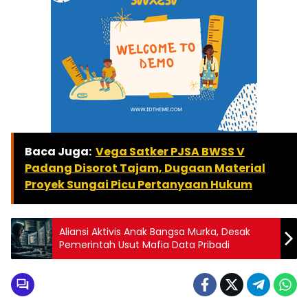
Baca Juga:
Vega Satker PJSA BWSS V
Padang Disorot Tajam, Dugaan Material
Proyek Sungai Picu Pertanyaan Hukum
Aliansi Aktivis Anak Bangsa Murka, Desak
Pemerintah Usut Mafia Data Pribadi