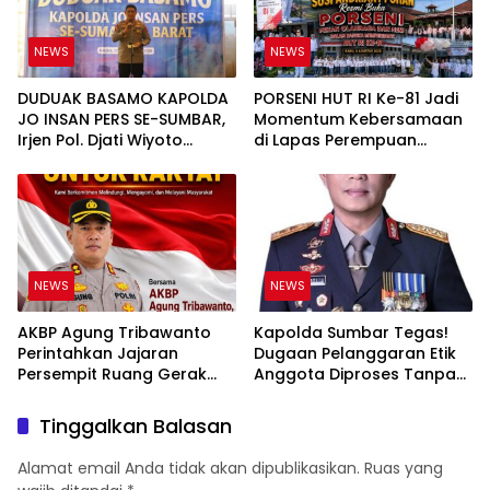
NEWS
NEWS
DUDUAK BASAMO KAPOLDA
PORSENI HUT RI Ke-81 Jadi
JO INSAN PERS SE-SUMBAR,
Momentum Kebersamaan
Irjen Pol. Djati Wiyoto
di Lapas Perempuan
Abadhy Tegaskan Tak Ada
Padang
Ruang bagi Pelanggar
Hukum di Internal Polri
NEWS
NEWS
AKBP Agung Tribawanto
Kapolda Sumbar Tegas!
Perintahkan Jajaran
Dugaan Pelanggaran Etik
Persempit Ruang Gerak
Anggota Diproses Tanpa
Bandar Narkoba di
Pandang Bulu, Sidang Etik
Pasaman Barat
AKBP F Dipercepat
Tinggalkan Balasan
Alamat email Anda tidak akan dipublikasikan.
Ruas yang