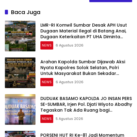
Baca Juga
LMR-RI Komwil Sumbar Desak APH Usut
Dugaan Material Ilegal di Batang Anai,
Dugaan Keterkaitan PT UHA Diminta
Diselidiki Tuntas
NEWS
6 Agustus 2026
Arahan Kapolda Sumbar Dijawab Aksi
Nyata Kapolres Solok Selatan, Polri
Untuk Masyarakat Bukan Sekadar
Slogan
NEWS
6 Agustus 2026
DUDUAK BASAMO KAPOLDA JO INSAN PERS
SE-SUMBAR, Irjen Pol. Djati Wiyoto Abadhy
Tegaskan Tak Ada Ruang bagi
Pelanggar Hukum di Internal Polri
NEWS
5 Agustus 2026
PORSENI HUT RI Ke-81 Jadi Momentum