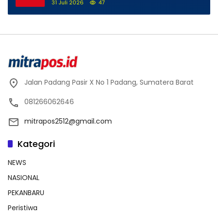
Pidsus Kejari Kabupaten Bogor Jalani
31 Juli 2026
47
Pemeriksaan
Jalan Padang Pasir X No 1 Padang, Sumatera Barat
081266062646
mitrapos2512@gmail.com
Kategori
NEWS
NASIONAL
PEKANBARU
Peristiwa