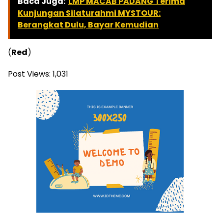
Baca Juga:
LMP MACAB PADANG Terima
Kunjungan Silaturahmi MYSTOUR:
Berangkat Dulu, Bayar Kemudian
(
Red
)
Post Views:
1,031