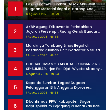
LMR-RI Komwil Sumbar Desak APH Usut
1
Dugaan Material Ilegal di Batang Anai,
Dugaan Keterkaitan PT UHA Diminta
6 Agustus 2026
79
Diselidiki Tuntas
AKBP Agung Tribawanto Perintahkan
2
Jajaran Persempit Ruang Gerak Bandar
Narkoba di Pasaman Barat
1 Agustus 2026
66
Maraknya Tambang Emas Ilegal di
3
Pasaman: Puluhan Unit Excavator Merusak
Alam, di Kawasan Muaro Sungai Lolo
1 Agustus 2026
56
DUDUAK BASAMO KAPOLDA JO INSAN PERS
4
SE-SUMBAR, Irjen Pol. Djati Wiyoto Abadhy
Tegaskan Tak Ada Ruang bagi Pelanggar
5 Agustus 2026
53
Hukum di Internal Polri
Kapolda Sumbar Tegas! Dugaan
5
Pelanggaran Etik Anggota Diproses
Tanpa Pandang Bulu, Sidang Etik AKBP F
1 Agustus 2026
53
Dipercepat
Dikonfirmasi PPWI Kabupaten Bogor,
6
Kapuspenkum Kejagung RI Benarkan Kasi