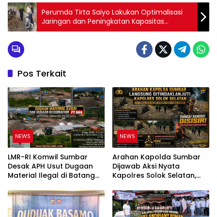
Perumda Tirta Saiyo Lakukan Optimalisasi
Jaringan dan Peningkatan Kapasitas
Distribusi Air di Pasaman
Pos Terkait
NEWS
NEWS
LMR-RI Komwil Sumbar
Arahan Kapolda Sumbar
Desak APH Usut Dugaan
Dijawab Aksi Nyata
Material Ilegal di Batang
Kapolres Solok Selatan,
Anai, Dugaan Keterkaitan
Polri Untuk Masyarakat
PT UHA Diminta Diselidiki
Bukan Sekadar Slogan
Tuntas