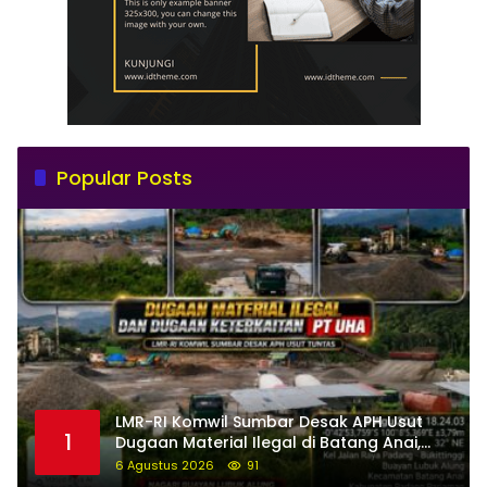
Popular Posts
LMR-RI Komwil Sumbar Desak APH Usut
1
Dugaan Material Ilegal di Batang Anai,
Dugaan Keterkaitan PT UHA Diminta
6 Agustus 2026
91
Diselidiki Tuntas