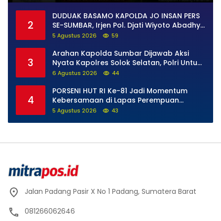
DUDUAK BASAMO KAPOLDA JO INSAN PERS
2
SE-SUMBAR, Irjen Pol. Djati Wiyoto Abadhy
Tegaskan Tak Ada Ruang bagi Pelanggar
5 Agustus 2026
59
Hukum di Internal Polri
Arahan Kapolda Sumbar Dijawab Aksi
3
Nyata Kapolres Solok Selatan, Polri Untuk
Masyarakat Bukan Sekadar Slogan
6 Agustus 2026
44
PORSENI HUT RI Ke-81 Jadi Momentum
4
Kebersamaan di Lapas Perempuan
Padang
5 Agustus 2026
43
Jalan Padang Pasir X No 1 Padang, Sumatera Barat
081266062646