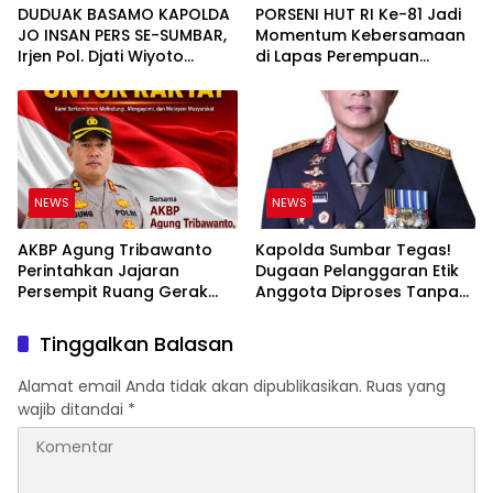
DUDUAK BASAMO KAPOLDA
PORSENI HUT RI Ke-81 Jadi
JO INSAN PERS SE-SUMBAR,
Momentum Kebersamaan
Irjen Pol. Djati Wiyoto
di Lapas Perempuan
Abadhy Tegaskan Tak Ada
Padang
Ruang bagi Pelanggar
Hukum di Internal Polri
NEWS
NEWS
AKBP Agung Tribawanto
Kapolda Sumbar Tegas!
Perintahkan Jajaran
Dugaan Pelanggaran Etik
Persempit Ruang Gerak
Anggota Diproses Tanpa
Bandar Narkoba di
Pandang Bulu, Sidang Etik
Pasaman Barat
AKBP F Dipercepat
Tinggalkan Balasan
Alamat email Anda tidak akan dipublikasikan.
Ruas yang
wajib ditandai
*