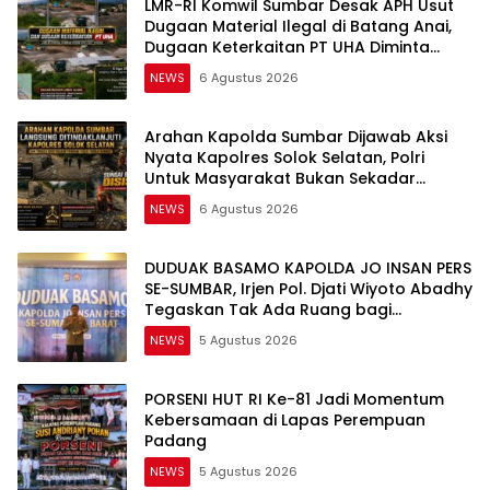
LMR-RI Komwil Sumbar Desak APH Usut
Dugaan Material Ilegal di Batang Anai,
Dugaan Keterkaitan PT UHA Diminta
Diselidiki Tuntas
NEWS
6 Agustus 2026
Arahan Kapolda Sumbar Dijawab Aksi
Nyata Kapolres Solok Selatan, Polri
Untuk Masyarakat Bukan Sekadar
Slogan
NEWS
6 Agustus 2026
DUDUAK BASAMO KAPOLDA JO INSAN PERS
SE-SUMBAR, Irjen Pol. Djati Wiyoto Abadhy
Tegaskan Tak Ada Ruang bagi
Pelanggar Hukum di Internal Polri
NEWS
5 Agustus 2026
PORSENI HUT RI Ke-81 Jadi Momentum
Kebersamaan di Lapas Perempuan
Padang
NEWS
5 Agustus 2026