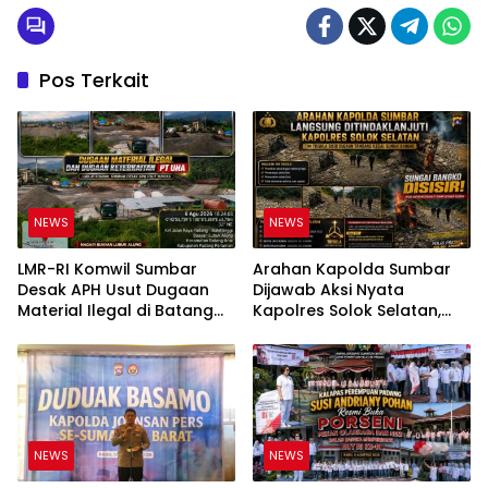
Pos Terkait
NEWS
NEWS
LMR-RI Komwil Sumbar
Arahan Kapolda Sumbar
Desak APH Usut Dugaan
Dijawab Aksi Nyata
Material Ilegal di Batang
Kapolres Solok Selatan,
Anai, Dugaan Keterkaitan
Polri Untuk Masyarakat
PT UHA Diminta Diselidiki
Bukan Sekadar Slogan
Tuntas
NEWS
NEWS