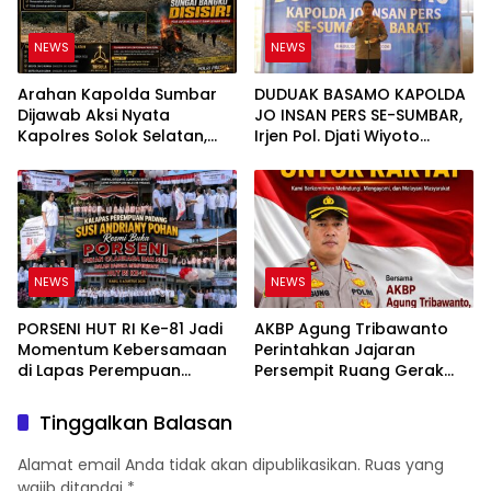
NEWS
NEWS
Arahan Kapolda Sumbar
DUDUAK BASAMO KAPOLDA
Dijawab Aksi Nyata
JO INSAN PERS SE-SUMBAR,
Kapolres Solok Selatan,
Irjen Pol. Djati Wiyoto
Polri Untuk Masyarakat
Abadhy Tegaskan Tak Ada
Bukan Sekadar Slogan
Ruang bagi Pelanggar
Hukum di Internal Polri
NEWS
NEWS
PORSENI HUT RI Ke-81 Jadi
AKBP Agung Tribawanto
Momentum Kebersamaan
Perintahkan Jajaran
di Lapas Perempuan
Persempit Ruang Gerak
Padang
Bandar Narkoba di
Pasaman Barat
Tinggalkan Balasan
Alamat email Anda tidak akan dipublikasikan.
Ruas yang
wajib ditandai
*