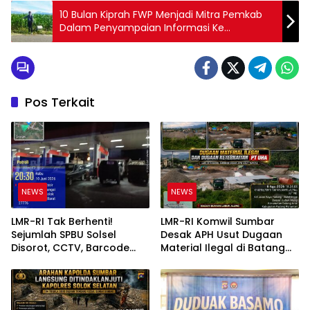
10 Bulan Kiprah FWP Menjadi Mitra Pemkab
Dalam Penyampaian Informasi Ke
Masyarakat
Pos Terkait
NEWS
NEWS
LMR-RI Tak Berhenti!
LMR-RI Komwil Sumbar
Sejumlah SPBU Solsel
Desak APH Usut Dugaan
Disorot, CCTV, Barcode
Material Ilegal di Batang
dan Transaksi BBM Diduga
Anai, Dugaan Keterkaitan
Janggal Diminta Dibongkar
PT UHA Diminta Diselidiki
Tuntas