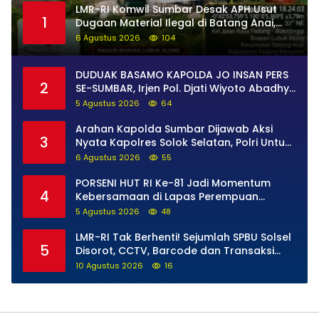
LMR-RI Komwil Sumbar Desak APH Usut
1
Dugaan Material Ilegal di Batang Anai,
Dugaan Keterkaitan PT UHA Diminta
6 Agustus 2026
104
Diselidiki Tuntas
DUDUAK BASAMO KAPOLDA JO INSAN PERS
2
SE-SUMBAR, Irjen Pol. Djati Wiyoto Abadhy
Tegaskan Tak Ada Ruang bagi Pelanggar
5 Agustus 2026
64
Hukum di Internal Polri
Arahan Kapolda Sumbar Dijawab Aksi
3
Nyata Kapolres Solok Selatan, Polri Untuk
Masyarakat Bukan Sekadar Slogan
6 Agustus 2026
55
PORSENI HUT RI Ke-81 Jadi Momentum
4
Kebersamaan di Lapas Perempuan
Padang
5 Agustus 2026
48
LMR-RI Tak Berhenti! Sejumlah SPBU Solsel
5
Disorot, CCTV, Barcode dan Transaksi
BBM Diduga Janggal Diminta Dibongkar
10 Agustus 2026
16