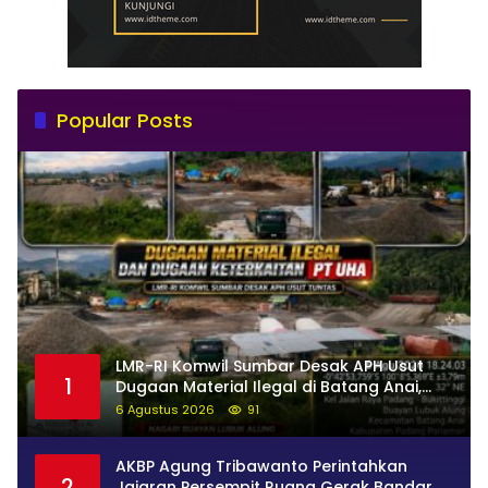
Popular Posts
LMR-RI Komwil Sumbar Desak APH Usut
1
Dugaan Material Ilegal di Batang Anai,
Dugaan Keterkaitan PT UHA Diminta
6 Agustus 2026
91
Diselidiki Tuntas
AKBP Agung Tribawanto Perintahkan
2
Jajaran Persempit Ruang Gerak Bandar