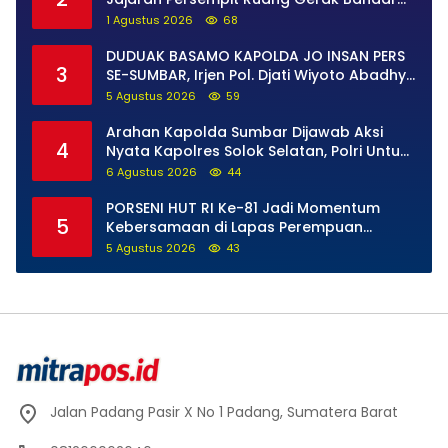
Narkoba di Pasaman Barat
1 Agustus 2026
68
DUDUAK BASAMO KAPOLDA JO INSAN PERS
3
SE-SUMBAR, Irjen Pol. Djati Wiyoto Abadhy
Tegaskan Tak Ada Ruang bagi Pelanggar
5 Agustus 2026
59
Hukum di Internal Polri
Arahan Kapolda Sumbar Dijawab Aksi
4
Nyata Kapolres Solok Selatan, Polri Untuk
Masyarakat Bukan Sekadar Slogan
6 Agustus 2026
44
PORSENI HUT RI Ke-81 Jadi Momentum
5
Kebersamaan di Lapas Perempuan
Padang
5 Agustus 2026
43
Jalan Padang Pasir X No 1 Padang, Sumatera Barat