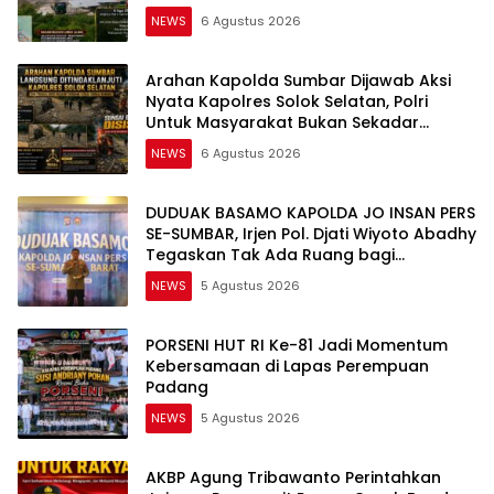
Diselidiki Tuntas
NEWS
6 Agustus 2026
Arahan Kapolda Sumbar Dijawab Aksi
Nyata Kapolres Solok Selatan, Polri
Untuk Masyarakat Bukan Sekadar
Slogan
NEWS
6 Agustus 2026
DUDUAK BASAMO KAPOLDA JO INSAN PERS
SE-SUMBAR, Irjen Pol. Djati Wiyoto Abadhy
Tegaskan Tak Ada Ruang bagi
Pelanggar Hukum di Internal Polri
NEWS
5 Agustus 2026
PORSENI HUT RI Ke-81 Jadi Momentum
Kebersamaan di Lapas Perempuan
Padang
NEWS
5 Agustus 2026
AKBP Agung Tribawanto Perintahkan