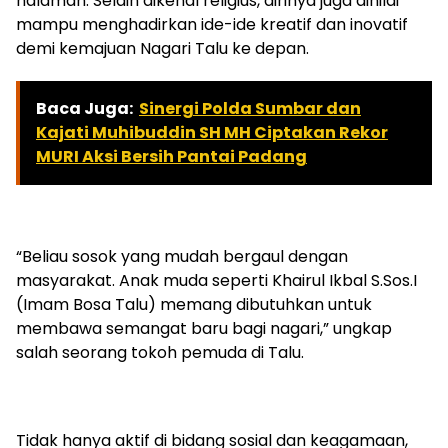
halaman. Selain dikenal religius, dirinya juga dinilai
mampu menghadirkan ide-ide kreatif dan inovatif
demi kemajuan Nagari Talu ke depan.
Baca Juga:
Sinergi Polda Sumbar dan
Kajati Muhibuddin SH MH Ciptakan Rekor
MURI Aksi Bersih Pantai Padang
“Beliau sosok yang mudah bergaul dengan
masyarakat. Anak muda seperti Khairul Ikbal S.Sos.I
(Imam Bosa Talu) memang dibutuhkan untuk
membawa semangat baru bagi nagari,” ungkap
salah seorang tokoh pemuda di Talu.
Tidak hanya aktif di bidang sosial dan keagamaan,