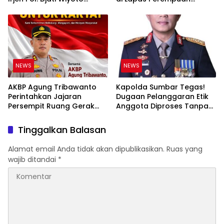
Abadhy Tegaskan Tak Ada
Padang
Ruang bagi Pelanggar
Hukum di Internal Polri
NEWS
NEWS
AKBP Agung Tribawanto
Kapolda Sumbar Tegas!
Perintahkan Jajaran
Dugaan Pelanggaran Etik
Persempit Ruang Gerak
Anggota Diproses Tanpa
Bandar Narkoba di
Pandang Bulu, Sidang Etik
Pasaman Barat
AKBP F Dipercepat
Tinggalkan Balasan
Alamat email Anda tidak akan dipublikasikan.
Ruas yang
wajib ditandai
*