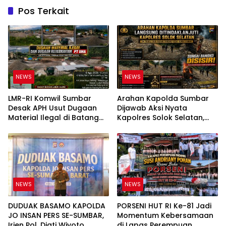
Pos Terkait
NEWS
NEWS
LMR-RI Komwil Sumbar
Arahan Kapolda Sumbar
Desak APH Usut Dugaan
Dijawab Aksi Nyata
Material Ilegal di Batang
Kapolres Solok Selatan,
Anai, Dugaan Keterkaitan
Polri Untuk Masyarakat
PT UHA Diminta Diselidiki
Bukan Sekadar Slogan
Tuntas
NEWS
NEWS
DUDUAK BASAMO KAPOLDA
PORSENI HUT RI Ke-81 Jadi
JO INSAN PERS SE-SUMBAR,
Momentum Kebersamaan
Irjen Pol. Djati Wiyoto
di Lapas Perempuan