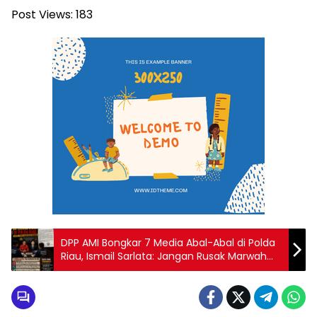
Post Views:
183
DPP AMI Bongkar 7 Media Abal-Abal di Polda
Riau, Ismail Sarlata: Jangan Rusak Marwah
Pers Indonesia