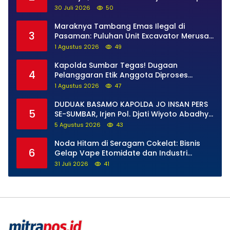
yang Bertanggung Jawab
30 Juli 2026
50
Maraknya Tambang Emas Ilegal di
3
Pasaman: Puluhan Unit Excavator Merusak
Alam, di Kawasan Muaro Sungai Lolo
1 Agustus 2026
49
Kapolda Sumbar Tegas! Dugaan
4
Pelanggaran Etik Anggota Diproses
Tanpa Pandang Bulu, Sidang Etik AKBP F
1 Agustus 2026
47
Dipercepat
DUDUAK BASAMO KAPOLDA JO INSAN PERS
5
SE-SUMBAR, Irjen Pol. Djati Wiyoto Abadhy
Tegaskan Tak Ada Ruang bagi Pelanggar
5 Agustus 2026
43
Hukum di Internal Polri
Noda Hitam di Seragam Cokelat: Bisnis
6
Gelap Vape Etomidate dan Industri
Pemerasan di Jantung Kepolisian
31 Juli 2026
41