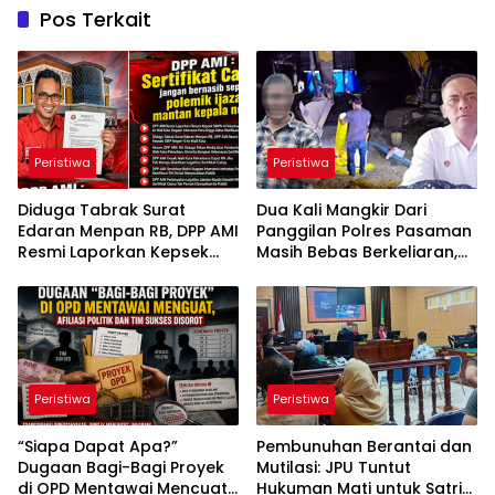
Pos Terkait
Peristiwa
Peristiwa
Diduga Tabrak Surat
Dua Kali Mangkir Dari
Edaran Menpan RB, DPP AMI
Panggilan Polres Pasaman
Resmi Laporkan Kepsek
Masih Bebas Berkeliaran,
SMP Negeri 4 ke Wali Kota
Benarkah RSP Kebal
Hukum? “
Peristiwa
Peristiwa
“Siapa Dapat Apa?”
Pembunuhan Berantai dan
Dugaan Bagi-Bagi Proyek
Mutilasi: JPU Tuntut
di OPD Mentawai Mencuat,
Hukuman Mati untuk Satria