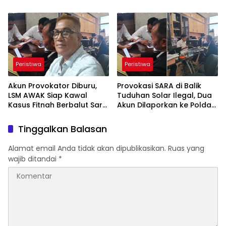
Nama Tim Sukses dan
Juhanda
Afiliasi Politik Disebut
Peristiwa
Peristiwa
Akun Provokator Diburu,
Provokasi SARA di Balik
LSM AWAK Siap Kawal
Tuduhan Solar Ilegal, Dua
Kasus Fitnah Berbalut Sara
Akun Dilaporkan ke Polda
Resto Lesmana
Sumbar
Tinggalkan Balasan
Alamat email Anda tidak akan dipublikasikan.
Ruas yang
wajib ditandai
*