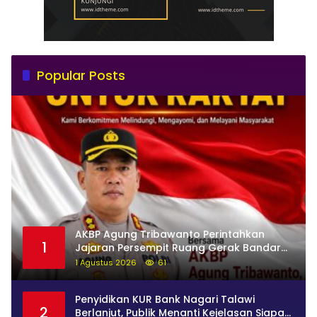
Popular Posts
AKBP Agung Tribawanto Perintahkan
1
Jajaran Persempit Ruang Gerak Bandar
Narkoba di Pasaman Barat
1 Agustus 2026
61
Penyidikan KUR Bank Nagari Talawi
2
Berlanjut, Publik Menanti Kejelasan Siapa