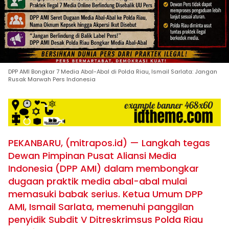
DPP AMI Bongkar 7 Media Abal-Abal di Polda Riau, Ismail Sarlata: Jangan
Rusak Marwah Pers Indonesia
PEKANBARU, (mitrapos.id) — Langkah tegas
Dewan Pimpinan Pusat Aliansi Media
Indonesia (DPP AMI) dalam membongkar
dugaan praktik media abal-abal mulai
memasuki babak serius. Ketua Umum DPP
AMI, Ismail Sarlata, memenuhi panggilan
penyidik Subdit V Ditreskrimsus Polda Riau