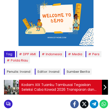
Tag:
DPP AMI
Indonesia
Media
Pers
Polda Riau
Penulis: Irvand
Editor: Irvand
Sumber Berita
Kodam XIX Tuanku Tambusai Tegaskan
Seleksi Caba Kowad 2026 Transparan dan
Ketat, 204 Peserta Sudah Validasi di
Pekanbaru