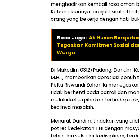
menghadirkan kembali rasa aman b
Keberadaannya menjadi simbol bahw
orang yang bekerja dengan hati, b
Baca Juga:
Ali Husen Berqurba
Tegaskan Komitmen Sosial da
Warga
Di Makodim 0312/Padang, Dandim Kolon
M.H.I., memberikan apresiasi penuh 
Peltu Riswandi Zahar. Ia menegaska
tidak berhenti pada patroli dan moni
melalui keberpihakan terhadap raky
kecilnya masalah.
Menurut Dandim, tindakan yang dila
potret kedekatan TNI dengan masy
Lebih dari sekadar kedisiplinan, te