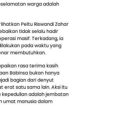
selamatan warga adalah
lihatkan Peltu Riswandi Zahar
baikan tidak selalu hadir
erasi masif. Terkadang, ia
 dilakukan pada waktu yang
benar membutuhkan.
aikan rasa terima kasih
aan Babinsa bukan hanya
adi bagian dari denyut
 erat satu sama lain. Aksi itu
 kepedulian adalah jembatan
n umat manusia dalam