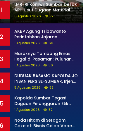
LMR-RI Komwil Sumbar Desak
1
APH Usut Dugaan Material
Ilegal di Batang Anai, Dugaan
6 Agustus 2026
72
Keterkaitan PT UHA Diminta
Diselidiki Tuntas
AKBP Agung Tribawanto
2
Perintahkan Jajaran
Persempit Ruang Gerak
1 Agustus 2026
66
Bandar Narkoba di Pasaman
Barat
Maraknya Tambang Emas
3
Ilegal di Pasaman: Puluhan
Unit Excavator Merusak Alam,
1 Agustus 2026
56
di Kawasan Muaro Sungai
Lolo
DUDUAK BASAMO KAPOLDA JO
4
INSAN PERS SE-SUMBAR, Irjen
Pol. Djati Wiyoto Abadhy
5 Agustus 2026
53
Tegaskan Tak Ada Ruang
bagi Pelanggar Hukum di
Kapolda Sumbar Tegas!
5
Internal Polri
Dugaan Pelanggaran Etik
Anggota Diproses Tanpa
1 Agustus 2026
52
Pandang Bulu, Sidang Etik
AKBP F Dipercepat
Noda Hitam di Seragam
6
Cokelat: Bisnis Gelap Vape