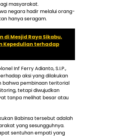
agi masyarakat.
a negara hadir melalui orang-
ukan hanya seragam.
n di Mesjid Raya Sikabu,
n Kepedulian terhadap
el Inf Ferry Adianto, S.I.P.,
terhadap aksi yang dilakukan
n bahwa pembinaan teritorial
toring, tetapi diwujudkan
at tanpa melihat besar atau
kukan Babinsa tersebut adalah
arakat yang sesungguhnya.
rdapat sentuhan empati yang