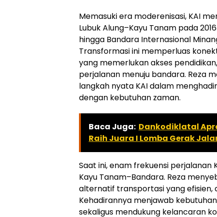
Memasuki era moderenisasi, KAI mer
Lubuk Alung–Kayu Tanam pada 2016
hingga Bandara Internasional Minan
Transformasi ini memperluas konekt
yang memerlukan akses pendidikan
perjalanan menuju bandara. Reza men
langkah nyata KAI dalam menghadir
dengan kebutuhan zaman.
Baca Juga:
Dankodiklatal Apr
Raih Juara I Lomba Gerak Jala
Saat ini, enam frekuensi perjalanan
Kayu Tanam–Bandara. Reza menyebu
alternatif transportasi yang efisien
Kehadirannya menjawab kebutuhan 
sekaligus mendukung kelancaran kon