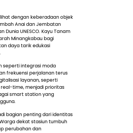
erlihat dengan keberadaan objek
 Lembah Anai dan Jembatan
san Dunia UNESCO. Kayu Tanam
jarah Minangkabau bagi
an daya tarik edukasi
.
seperti integrasi moda
an frekuensi perjalanan terus
italisasi layanan, seperti
real-time, menjadi prioritas
ai smart station yang
ngguna.
di bagian penting dari identitas
 Warga dekat stasiun tumbuh
tiap perubahan dan