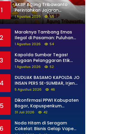
AKBP Agung Tribawanto
1
Perintahkan Jajaran
Persempit Ruang Gerak
1 Agustus 2026
65
Bandar Narkoba di Pasaman
Barat
Maraknya Tambang Emas
2
Ilegal di Pasaman: Puluhan
Unit Excavator Merusak Alam,
1 Agustus 2026
54
di Kawasan Muaro Sungai
Lolo
Kapolda Sumbar Tegas!
3
Dugaan Pelanggaran Etik
Anggota Diproses Tanpa
1 Agustus 2026
52
Pandang Bulu, Sidang Etik
AKBP F Dipercepat
DUDUAK BASAMO KAPOLDA JO
4
INSAN PERS SE-SUMBAR, Irjen
Pol. Djati Wiyoto Abadhy
5 Agustus 2026
46
Tegaskan Tak Ada Ruang
bagi Pelanggar Hukum di
Dikonfirmasi PPWI Kabupaten
5
Internal Polri
Bogor, Kapuspenkum
Kejagung RI Benarkan Kasi
31 Juli 2026
42
Pidsus Kejari Kabupaten
Bogor Jalani Pemeriksaan
Noda Hitam di Seragam
6
Cokelat: Bisnis Gelap Vape