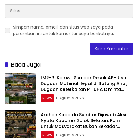
kata Sigit, akan berusaha memberikan
pelayanan maksimal agar masyarakat
nyaman saat arus balik dan kepadatan bisa
terurai dengan rekayasa lalu lintas yang
dilakukan. “Apalagi masyarakat yang balik
Simpan nama, email, dan situs web saya pada
sudah melaksanakan aktivitas mudik,
peramban ini untuk komentar saya berikutnya.
ketemu keluarga besar dan rencana
kembali kita pesan pada saat mengalami
kecapean kita sarankan istirahat di rest area
terdekat dan jangan dipaksakan. Kita tetap
akan menyiapkan berbagai pelayanan dan
Baca Juga
rekayasa baik di arteri dan tol sehingga
harapan kita puncak arus balik bisa terurai,”
LMR-RI Komwil Sumbar Desak APH Usut
katanya.
Dugaan Material Ilegal di Batang Anai,
Dugaan Keterkaitan PT UHA Diminta
Diselidiki Tuntas
NEWS
6 Agustus 2026
Arahan Kapolda Sumbar Dijawab Aksi
Nyata Kapolres Solok Selatan, Polri
Untuk Masyarakat Bukan Sekadar
Slogan
NEWS
6 Agustus 2026