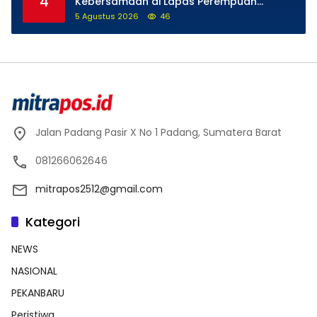
4
Kebersamaan di Lapas Perempuan
Padang
5 Agustus 2026
46
Jalan Padang Pasir X No 1 Padang, Sumatera Barat
081266062646
mitrapos2512@gmail.com
Kategori
NEWS
NASIONAL
PEKANBARU
Peristiwa