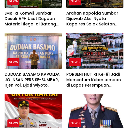
NEWS
NEWS
cukup lengkap fasilitasnya mulai dari parkir,
tempat istirahat dimana di dalamnya ada
LMR-RI Komwil Sumbar
Arahan Kapolda Sumbar
fasilitas-fasilitas yang melengkapi antara
Desak APH Usut Dugaan
Dijawab Aksi Nyata
lain ada kursi pijat, tempat tidur,
Material Ilegal di Batang
Kapolres Solok Selatan,
pemeriksaan kesehatan juga ada, kemudian
Anai, Dugaan Keterkaitan
Polri Untuk Masyarakat
tenant-tenant melayani masyarakat yang
PT UHA Diminta Diselidiki
Bukan Sekadar Slogan
memerlukan makan, minum dan toilet juga
Tuntas
ada,” kata Sigit. Selain mengecek kesiapan
rest area, mantan Kabareskrim Polri ini juga
mengecek pengelolaan rekayasa lalu lintas
khususnya di perjalanan arus mudik dan
NEWS
NEWS
persiapan arus balik. Ia pun mendapatkan
laporkan pada periode arus mudik sudah 2
kali dilaksanakan one way lokal. Sedangkan
DUDUAK BASAMO KAPOLDA
PORSENI HUT RI Ke-81 Jadi
pada arus balik saat ini dilaksanakan satu
JO INSAN PERS SE-SUMBAR,
Momentum Kebersamaan
kali one way lokal. Untuk data sementara,
Irjen Pol. Djati Wiyoto
di Lapas Perempuan
saat ini tercatat kurang lebih 40 persen
Abadhy Tegaskan Tak Ada
Padang
masyarakat sudah melaksanakan kegiatan
Ruang bagi Pelanggar
arus balik dengan proyeksi 2,1 atau 2,2 juta
Hukum di Internal Polri
masyarakat yang melaksanakan mudik.
“Ada peningkatan di arus mudik kemarin
yang tentunya harus diantisipasi karena
arus balik ini waktunya lebih pendek
NEWS
NEWS