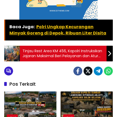
Baca Juga:
Polri Ungkap Kecurangan
Minyak Goreng di Depok, Ribuan Liter Disita
Tinjau Rest Area KM 456, Kapolri Instruksikan
Jajaran Maksimal Beri Pelayanan dan Atur
Lalin Arus Balik JATENG – Kapolri Jenderal
Listyo Sigit Prabowo meninjau rest area KM
456 Tol Semarang-Solo, Jawa Tengah
dalam rangka persiapan arus balik libur
lebaran 2025, Sabtu (5/4/2025). Dalam
Pos Terkait
tinjauan ini, Sigit mengaku cukup puas
dengan fasilitas yang ada di rest area.
Menurutnya, rest area ini nenjadi salah satu
rest area favorit masyarakat yang mudik
maupun balik, serta ke tujuan kota-kota
yang ada di Jawa Tengah. “Tentunya kita
melihat pelayanan yang ada di rest area