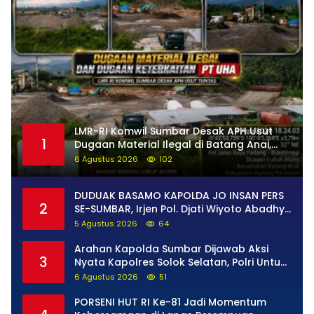
LMR-RI Komwil Sumbar Desak APH Usut
1
Dugaan Material Ilegal di Batang Anai,
Dugaan Keterkaitan PT UHA Diminta
6 Agustus 2026
102
Diselidiki Tuntas
DUDUAK BASAMO KAPOLDA JO INSAN PERS
2
SE-SUMBAR, Irjen Pol. Djati Wiyoto Abadhy
Tegaskan Tak Ada Ruang bagi Pelanggar
5 Agustus 2026
64
Hukum di Internal Polri
Arahan Kapolda Sumbar Dijawab Aksi
3
Nyata Kapolres Solok Selatan, Polri Untuk
Masyarakat Bukan Sekadar Slogan
6 Agustus 2026
51
PORSENI HUT RI Ke-81 Jadi Momentum