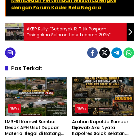
Membedah Pertemuan Wilson Lalengke
dengan Forum Kader Bela Negara
AKBP Rully: “Sebanyak 13 Titik Pospam
Disiagakan Selama Libur Lebaran 2025”
Pos Terkait
NEWS
NEWS
LMR-RI Komwil Sumbar
Arahan Kapolda Sumbar
Desak APH Usut Dugaan
Dijawab Aksi Nyata
Material Ilegal di Batang
Kapolres Solok Selatan,