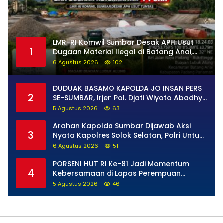
LMR-RI Komwil Sumbar Desak APH Usut
1
Dugaan Material Ilegal di Batang Anai,
Dugaan Keterkaitan PT UHA Diminta
6 Agustus 2026
102
Diselidiki Tuntas
DUDUAK BASAMO KAPOLDA JO INSAN PERS
2
SE-SUMBAR, Irjen Pol. Djati Wiyoto Abadhy
Tegaskan Tak Ada Ruang bagi Pelanggar
5 Agustus 2026
63
Hukum di Internal Polri
Arahan Kapolda Sumbar Dijawab Aksi
3
Nyata Kapolres Solok Selatan, Polri Untuk
Masyarakat Bukan Sekadar Slogan
6 Agustus 2026
51
PORSENI HUT RI Ke-81 Jadi Momentum
4
Kebersamaan di Lapas Perempuan
Padang
5 Agustus 2026
46