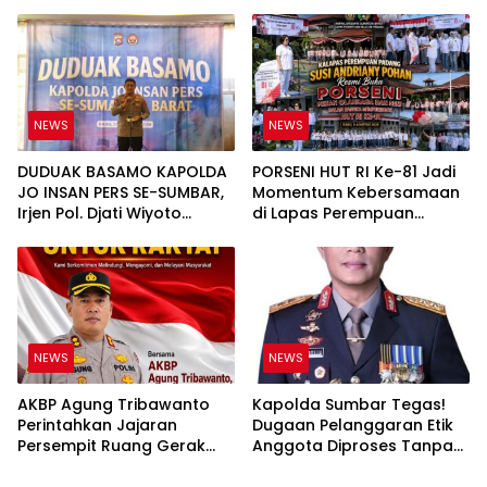
Anai, Dugaan Keterkaitan
Polri Untuk Masyarakat
PT UHA Diminta Diselidiki
Bukan Sekadar Slogan
Tuntas
NEWS
NEWS
DUDUAK BASAMO KAPOLDA
PORSENI HUT RI Ke-81 Jadi
JO INSAN PERS SE-SUMBAR,
Momentum Kebersamaan
Irjen Pol. Djati Wiyoto
di Lapas Perempuan
Abadhy Tegaskan Tak Ada
Padang
Ruang bagi Pelanggar
Hukum di Internal Polri
NEWS
NEWS
AKBP Agung Tribawanto
Kapolda Sumbar Tegas!
Perintahkan Jajaran
Dugaan Pelanggaran Etik
Persempit Ruang Gerak
Anggota Diproses Tanpa
Bandar Narkoba di
Pandang Bulu, Sidang Etik
Pasaman Barat
AKBP F Dipercepat