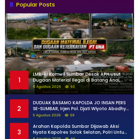
Popular Posts
LMR-RI Komwil Sumbar Desak APH Usut
1
Dugaan Material Ilegal di Batang Anai,
Dugaan Keterkaitan PT UHA Diminta
6 Agustus 2026
93
Diselidiki Tuntas
DUDUAK BASAMO KAPOLDA JO INSAN PERS
2
SE-SUMBAR, Irjen Pol. Djati Wiyoto Abadhy
Tegaskan Tak Ada Ruang bagi Pelanggar
5 Agustus 2026
59
Hukum di Internal Polri
Arahan Kapolda Sumbar Dijawab Aksi
3
Nyata Kapolres Solok Selatan, Polri Untuk
Masyarakat Bukan Sekadar Slogan
6 Agustus 2026
44