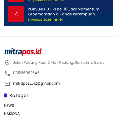
PORSENI HUT RI Ke-81 Jadi Momentum
4
Kebersamaan di Lapas Perempuan
Padang
5 Agustus 2026
44
Jalan Padang Pasir X No 1 Padang, Sumatera Barat
081266062646
mitrapos2512@gmail.com
Kategori
NEWS
NASIONAL