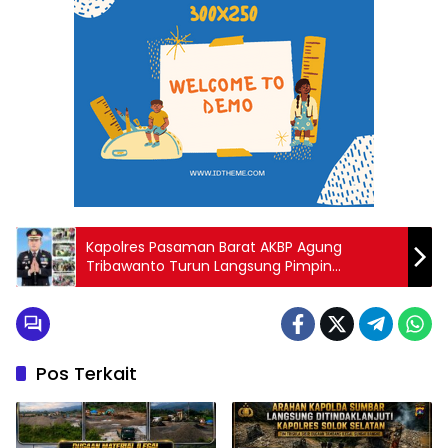
Kapolres Pasaman Barat AKBP Agung
Tribawanto Turun Langsung Pimpin
Penyembelihan Hewan Kurban di Simpang
Ampek
Pos Terkait