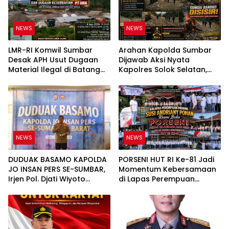
NEWS
NEWS
LMR-RI Komwil Sumbar
Arahan Kapolda Sumbar
Desak APH Usut Dugaan
Dijawab Aksi Nyata
Material Ilegal di Batang
Kapolres Solok Selatan,
Anai, Dugaan Keterkaitan
Polri Untuk Masyarakat
PT UHA Diminta Diselidiki
Bukan Sekadar Slogan
Tuntas
NEWS
NEWS
DUDUAK BASAMO KAPOLDA
PORSENI HUT RI Ke-81 Jadi
JO INSAN PERS SE-SUMBAR,
Momentum Kebersamaan
Irjen Pol. Djati Wiyoto
di Lapas Perempuan
Abadhy Tegaskan Tak Ada
Padang
Ruang bagi Pelanggar
Hukum di Internal Polri