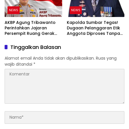
NEWS
NEWS
AKBP Agung Tribawanto
Kapolda Sumbar Tegas!
Perintahkan Jajaran
Dugaan Pelanggaran Etik
Persempit Ruang Gerak
Anggota Diproses Tanpa
Bandar Narkoba di
Pandang Bulu, Sidang Etik
Pasaman Barat
AKBP F Dipercepat
Tinggalkan Balasan
Alamat email Anda tidak akan dipublikasikan.
Ruas yang
wajib ditandai
*