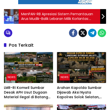
MenPAN-RB Apresiasi Sistem Pemantauan
Arus Mudik-Balik Lebaran Milik Korlantas:
Reformasi Birokrasi dalam Transformasi
Digital
Pos Terkait
NEWS
NEWS
LMR-RI Komwil Sumbar
Arahan Kapolda Sumbar
Desak APH Usut Dugaan
Dijawab Aksi Nyata
Material Ilegal di Batang
Kapolres Solok Selatan,
Anai, Dugaan Keterkaitan
Polri Untuk Masyarakat
PT UHA Diminta Diselidiki
Bukan Sekadar Slogan