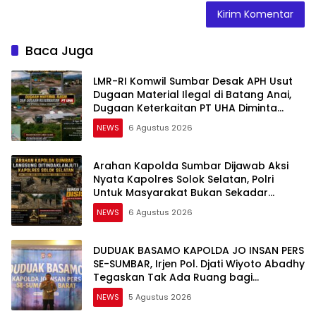
Baca Juga
LMR-RI Komwil Sumbar Desak APH Usut
Dugaan Material Ilegal di Batang Anai,
Dugaan Keterkaitan PT UHA Diminta
Diselidiki Tuntas
NEWS
6 Agustus 2026
Arahan Kapolda Sumbar Dijawab Aksi
Nyata Kapolres Solok Selatan, Polri
Untuk Masyarakat Bukan Sekadar
Slogan
NEWS
6 Agustus 2026
DUDUAK BASAMO KAPOLDA JO INSAN PERS
SE-SUMBAR, Irjen Pol. Djati Wiyoto Abadhy
Tegaskan Tak Ada Ruang bagi
Pelanggar Hukum di Internal Polri
NEWS
5 Agustus 2026