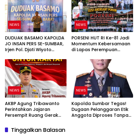
Tuntas
NEWS
NEWS
DUDUAK BASAMO KAPOLDA
PORSENI HUT RI Ke-81 Jadi
JO INSAN PERS SE-SUMBAR,
Momentum Kebersamaan
Irjen Pol. Djati Wiyoto
di Lapas Perempuan
Abadhy Tegaskan Tak Ada
Padang
Ruang bagi Pelanggar
Hukum di Internal Polri
NEWS
NEWS
AKBP Agung Tribawanto
Kapolda Sumbar Tegas!
Perintahkan Jajaran
Dugaan Pelanggaran Etik
Persempit Ruang Gerak
Anggota Diproses Tanpa
Bandar Narkoba di
Pandang Bulu, Sidang Etik
Pasaman Barat
AKBP F Dipercepat
Tinggalkan Balasan