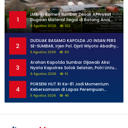
LMR-RI Komwil Sumbar Desak APH Usut
1
Dugaan Material Ilegal di Batang Anai,
Dugaan Keterkaitan PT UHA Diminta
6 Agustus 2026
102
Diselidiki Tuntas
DUDUAK BASAMO KAPOLDA JO INSAN PERS
2
SE-SUMBAR, Irjen Pol. Djati Wiyoto Abadhy
Tegaskan Tak Ada Ruang bagi Pelanggar
5 Agustus 2026
63
Hukum di Internal Polri
Arahan Kapolda Sumbar Dijawab Aksi
3
Nyata Kapolres Solok Selatan, Polri Untuk
Masyarakat Bukan Sekadar Slogan
6 Agustus 2026
51
PORSENI HUT RI Ke-81 Jadi Momentum
4
Kebersamaan di Lapas Perempuan
Padang
5 Agustus 2026
46