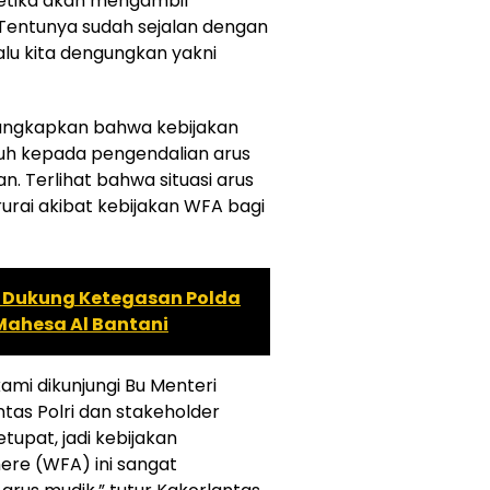
 ketika akan mengambil
Tentunya sudah sejalan dengan
alu kita dengungkan yakni
ngungkapkan bahwa kebijakan
uh kepada pengendalian arus
n. Terlihat bahwa situasi arus
erurai akibat kebijakan WFA bagi
Dukung Ketegasan Polda
Mahesa Al Bantani
kami dikunjungi Bu Menteri
as Polri dan stakeholder
Ketupat, jadi kebijakan
re (WFA) ini sangat