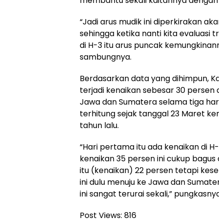
membantu sekali kaitannya dengan a
“Jadi arus mudik ini diperkirakan aka
sehingga ketika nanti kita evaluasi 
di H-3 itu arus puncak kemungkinanny
sambungnya.
Berdasarkan data yang dihimpun, 
terjadi kenaikan sebesar 30 persen a
Jawa dan Sumatera selama tiga har
terhitung sejak tanggal 23 Maret k
tahun lalu.
“Hari pertama itu ada kenaikan di H-1
kenaikan 35 persen ini cukup bagus a
itu (kenaikan) 22 persen tetapi kese
ini dulu menuju ke Jawa dan Sumater
ini sangat terurai sekali,” pungkasnya
Post Views:
816