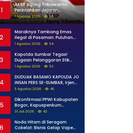
AKBP Agung Tribawanto
1
Perintahkan Jajaran
Persempit Ruang Gerak
1 Agustus 2026
65
Bandar Narkoba di Pasaman
Barat
Maraknya Tambang Emas
2
Ilegal di Pasaman: Puluhan
Unit Excavator Merusak Alam,
1 Agustus 2026
54
di Kawasan Muaro Sungai
Lolo
Kapolda Sumbar Tegas!
3
Dugaan Pelanggaran Etik
Anggota Diproses Tanpa
1 Agustus 2026
52
Pandang Bulu, Sidang Etik
AKBP F Dipercepat
DUDUAK BASAMO KAPOLDA JO
4
INSAN PERS SE-SUMBAR, Irjen
Pol. Djati Wiyoto Abadhy
5 Agustus 2026
45
Tegaskan Tak Ada Ruang
bagi Pelanggar Hukum di
Dikonfirmasi PPWI Kabupaten
5
Internal Polri
Bogor, Kapuspenkum
Kejagung RI Benarkan Kasi
31 Juli 2026
42
Pidsus Kejari Kabupaten
Bogor Jalani Pemeriksaan
Noda Hitam di Seragam
6
Cokelat: Bisnis Gelap Vape