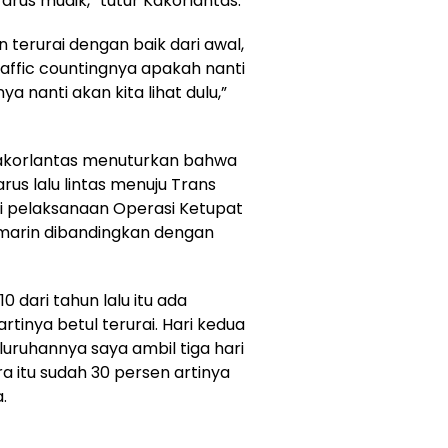
rus mudik,” tutur Kakorlantas.
n terurai dengan baik dari awal,
traffic countingnya apakah nanti
a nanti akan kita lihat dulu,”
Kakorlantas menuturkan bahwa
rus lalu lintas menuju Trans
i pelaksanaan Operasi Ketupat
emarin dibandingkan dengan
0 dari tahun lalu itu ada
rtinya betul terurai. Hari kedua
luruhannya saya ambil tiga hari
a itu sudah 30 persen artinya
.