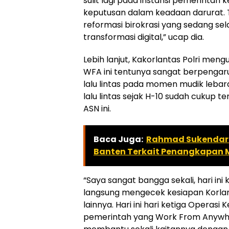
sulit lagi pada instansi pemerintah
keputusan dalam keadaan darurat. 
reformasi birokrasi yang sedang sel
transformasi digital,” ucap dia.
Lebih lanjut, Kakorlantas Polri me
WFA ini tentunya sangat berpengar
lalu lintas pada momen mudik lebara
lalu lintas sejak H-10 sudah cukup t
ASN ini.
Baca Juga:
Rahmad Sukendar 
Banten Terkait Penangkapan 
“Saya sangat bangga sekali, hari ini 
langsung mengecek kesiapan Korlant
lainnya. Hari ini hari ketiga Operasi 
pemerintah yang Work From Anywhe