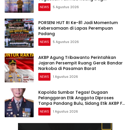
Pelanggar Hukum di Internal Polri
NEWS
5 Agustus 2026
PORSENI HUT RI Ke-81 Jadi Momentum
Kebersamaan di Lapas Perempuan
Padang
NEWS
5 Agustus 2026
AKBP Agung Tribawanto Perintahkan
Jajaran Persempit Ruang Gerak Bandar
Narkoba di Pasaman Barat
NEWS
1 Agustus 2026
Kapolda Sumbar Tegas! Dugaan
Pelanggaran Etik Anggota Diproses
Tanpa Pandang Bulu, Sidang Etik AKBP F
Dipercepat
NEWS
1 Agustus 2026