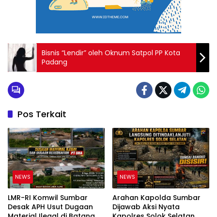
Bisnis “Lendir” oleh Oknum Satpol PP Kota
Padang
Pos Terkait
NEWS
NEWS
LMR-RI Komwil Sumbar
Arahan Kapolda Sumbar
Desak APH Usut Dugaan
Dijawab Aksi Nyata
Material Ilegal di Batang
Kapolres Solok Selatan,