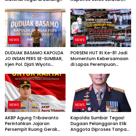
Anai, Dugaan Keterkaitan
Polri Untuk Masyarakat
PT UHA Diminta Diselidiki
Bukan Sekadar Slogan
Tuntas
NEWS
NEWS
DUDUAK BASAMO KAPOLDA
PORSENI HUT RI Ke-81 Jadi
JO INSAN PERS SE-SUMBAR,
Momentum Kebersamaan
Irjen Pol. Djati Wiyoto
di Lapas Perempuan
Abadhy Tegaskan Tak Ada
Padang
Ruang bagi Pelanggar
Hukum di Internal Polri
NEWS
NEWS
AKBP Agung Tribawanto
Kapolda Sumbar Tegas!
Perintahkan Jajaran
Dugaan Pelanggaran Etik
Persempit Ruang Gerak
Anggota Diproses Tanpa
Bandar Narkoba di
Pandang Bulu, Sidang Etik