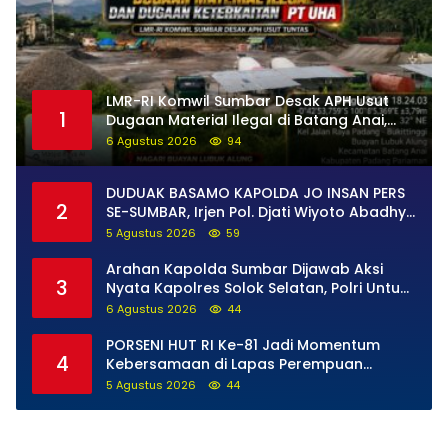
LMR-RI Komwil Sumbar Desak APH Usut
1
Dugaan Material Ilegal di Batang Anai,
Dugaan Keterkaitan PT UHA Diminta
6 Agustus 2026
94
Diselidiki Tuntas
DUDUAK BASAMO KAPOLDA JO INSAN PERS
2
SE-SUMBAR, Irjen Pol. Djati Wiyoto Abadhy
Tegaskan Tak Ada Ruang bagi Pelanggar
5 Agustus 2026
59
Hukum di Internal Polri
Arahan Kapolda Sumbar Dijawab Aksi
3
Nyata Kapolres Solok Selatan, Polri Untuk
Masyarakat Bukan Sekadar Slogan
6 Agustus 2026
44
PORSENI HUT RI Ke-81 Jadi Momentum
4
Kebersamaan di Lapas Perempuan
Padang
5 Agustus 2026
44