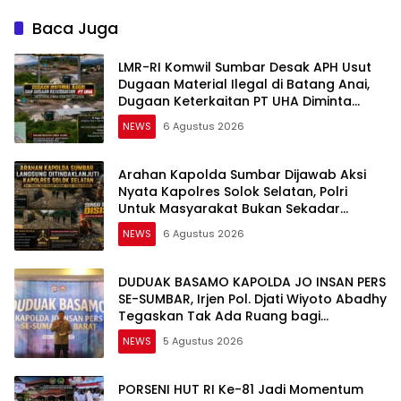
Baca Juga
LMR-RI Komwil Sumbar Desak APH Usut
Dugaan Material Ilegal di Batang Anai,
Dugaan Keterkaitan PT UHA Diminta
Diselidiki Tuntas
NEWS
6 Agustus 2026
Arahan Kapolda Sumbar Dijawab Aksi
Nyata Kapolres Solok Selatan, Polri
Untuk Masyarakat Bukan Sekadar
Slogan
NEWS
6 Agustus 2026
DUDUAK BASAMO KAPOLDA JO INSAN PERS
SE-SUMBAR, Irjen Pol. Djati Wiyoto Abadhy
Tegaskan Tak Ada Ruang bagi
Pelanggar Hukum di Internal Polri
NEWS
5 Agustus 2026
PORSENI HUT RI Ke-81 Jadi Momentum