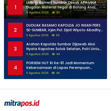
LMR-RI Komwil Sumbar Desak APH Usut
1
Dugaan Material Ilegal di Batang Anai,
Dugaan Keterkaitan PT UHA Diminta
6 Agustus 2026
93
Diselidiki Tuntas
DUDUAK BASAMO KAPOLDA JO INSAN PERS
2
SE-SUMBAR, Irjen Pol. Djati Wiyoto Abadhy
Tegaskan Tak Ada Ruang bagi Pelanggar
5 Agustus 2026
59
Hukum di Internal Polri
Arahan Kapolda Sumbar Dijawab Aksi
3
Nyata Kapolres Solok Selatan, Polri Untuk
Masyarakat Bukan Sekadar Slogan
6 Agustus 2026
44
PORSENI HUT RI Ke-81 Jadi Momentum
4
Kebersamaan di Lapas Perempuan
Padang
5 Agustus 2026
44