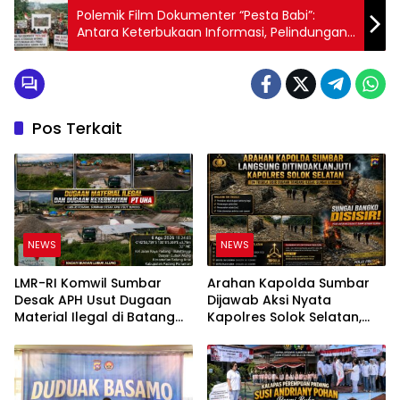
Polemik Film Dokumenter “Pesta Babi”:
Antara Keterbukaan Informasi, Pelindungan
Data Pribadi, dan Konflik Agraria Papua
Pos Terkait
NEWS
NEWS
LMR-RI Komwil Sumbar
Arahan Kapolda Sumbar
Desak APH Usut Dugaan
Dijawab Aksi Nyata
Material Ilegal di Batang
Kapolres Solok Selatan,
Anai, Dugaan Keterkaitan
Polri Untuk Masyarakat
PT UHA Diminta Diselidiki
Bukan Sekadar Slogan
Tuntas