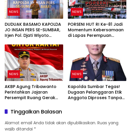
NEWS
NEWS
DUDUAK BASAMO KAPOLDA
PORSENI HUT RI Ke-81 Jadi
JO INSAN PERS SE-SUMBAR,
Momentum Kebersamaan
Irjen Pol. Djati Wiyoto
di Lapas Perempuan
Abadhy Tegaskan Tak Ada
Padang
Ruang bagi Pelanggar
Hukum di Internal Polri
NEWS
NEWS
AKBP Agung Tribawanto
Kapolda Sumbar Tegas!
Perintahkan Jajaran
Dugaan Pelanggaran Etik
Persempit Ruang Gerak
Anggota Diproses Tanpa
Bandar Narkoba di
Pandang Bulu, Sidang Etik
Pasaman Barat
AKBP F Dipercepat
Tinggalkan Balasan
Alamat email Anda tidak akan dipublikasikan.
Ruas yang
wajib ditandai
*