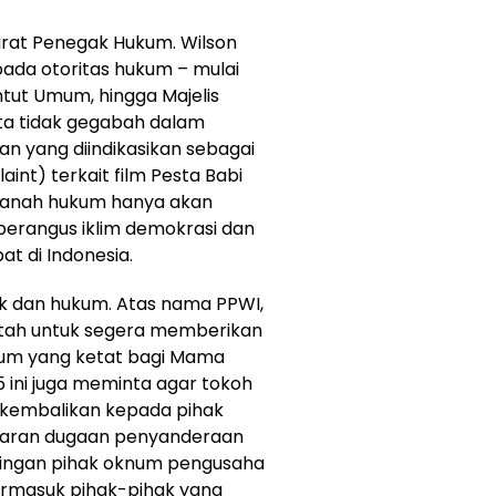
parat Penegak Hukum. Wilson
ada otoritas hukum – mulai
untut Umum, hingga Majelis
rta tidak gegabah dalam
yang diindikasikan sebagai
int) terkait film Pesta Babi
 ranah hukum hanya akan
erangus iklim demokrasi dan
 di Indonesia.
ik dan hukum. Atas nama PPWI,
tah untuk segera memberikan
ukum yang ketat bagi Mama
5 ini juga meminta agar tokoh
ikembalikan kepada pihak
ngkaran dugaan penyanderaan
tingan pihak oknum pengusaha
termasuk pihak-pihak yang