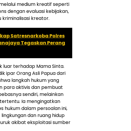
elalui medium kreatif seperti
ns dengan evaluasi kebijakan,
iminalisasi kreator.
kap Satresnarkoba Polres
ranajaya Tegaskan Perang
ak luar terhadap Mama Sinta.
k ipar Orang Asli Papua dari
ahwa langkah hukum yang
n para aktivis dan pembuat
 bebasnya sendiri, melainkan
 tertentu. Ia mengingatkan
es hukum dalam persoalan ini,
s lingkungan dan ruang hidup
uk akibat eksploitasi sumber