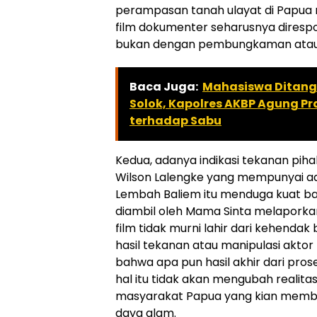
perampasan tanah ulayat di Papua m
film dokumenter seharusnya direspo
bukan dengan pembungkaman atau kr
Baca Juga:
Mahasiswa Ditang
Solok, Kapolres AKBP Agung P
terhadap Sabu
Kedua, adanya indikasi tekanan pih
Wilson Lalengke yang mempunyai adi
Lembah Baliem itu menduga kuat b
diambil oleh Mama Sinta melaporka
film tidak murni lahir dari kehendak
hasil tekanan atau manipulasi aktor
bahwa apa pun hasil akhir dari pros
hal itu tidak akan mengubah realita
masyarakat Papua yang kian membur
daya alam.