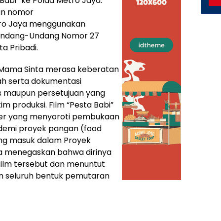
Babi” ke Polda Metro Jaya.
gan nomor
ro Jaya menggunakan
7 Undang-Undang Nomor 27
a Pribadi.
n Mama Sinta merasa keberatan
ah serta dokumentasi
lis maupun persetujuan yang
im produksi. Film “Pesta Babi”
ter yang menyoroti pembukaan
 demi proyek pangan (food
yang masuk dalam Proyek
ta menegaskan bahwa dirinya
 film tersebut dan menuntut
an seluruh bentuk pemutaran