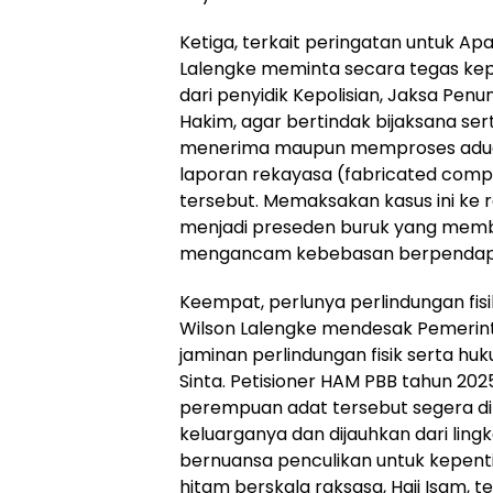
Ketiga, terkait peringatan untuk A
Lalengke meminta secara tegas kep
dari penyidik Kepolisian, Jaksa Pen
Hakim, agar bertindak bijaksana se
menerima maupun memproses aduan 
laporan rekayasa (fabricated compla
tersebut. Memaksakan kasus ini ke
menjadi preseden buruk yang memb
mengancam kebebasan berpendapat
Keempat, perlunya perlindungan fis
Wilson Lalengke mendesak Pemerin
jaminan perlindungan fisik serta h
Sinta. Petisioner HAM PBB tahun 202
perempuan adat tersebut segera d
keluarganya dan dijauhkan dari li
bernuansa penculikan untuk kepen
hitam berskala raksasa, Haji Isam, 