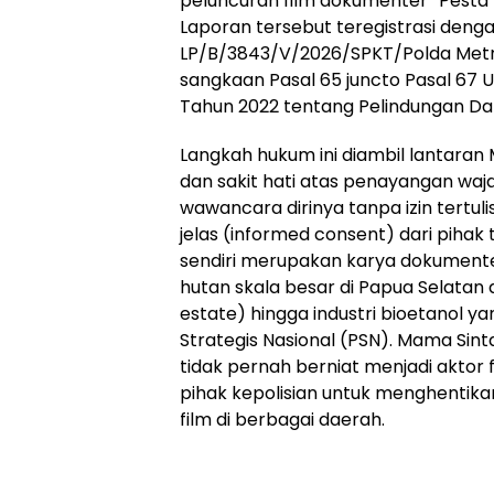
peluncuran film dokumenter “Pesta 
Laporan tersebut teregistrasi den
LP/B/3843/V/2026/SPKT/Polda Met
sangkaan Pasal 65 juncto Pasal 6
Tahun 2022 tentang Pelindungan Dat
Langkah hukum ini diambil lantara
dan sakit hati atas penayangan waj
wawancara dirinya tanpa izin tertu
jelas (informed consent) dari pihak t
sendiri merupakan karya dokumen
hutan skala besar di Papua Selatan
estate) hingga industri bioetanol 
Strategis Nasional (PSN). Mama Sin
tidak pernah berniat menjadi aktor
pihak kepolisian untuk menghentik
film di berbagai daerah.