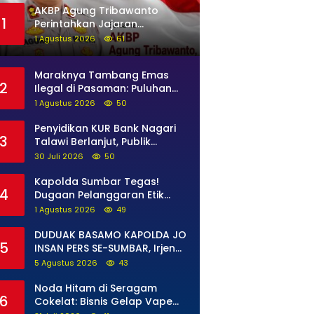
AKBP Agung Tribawanto
1
Perintahkan Jajaran
Persempit Ruang Gerak
1 Agustus 2026
61
Bandar Narkoba di Pasaman
Barat
Maraknya Tambang Emas
2
Ilegal di Pasaman: Puluhan
Unit Excavator Merusak Alam,
1 Agustus 2026
50
di Kawasan Muaro Sungai
Lolo
Penyidikan KUR Bank Nagari
3
Talawi Berlanjut, Publik
Menanti Kejelasan Siapa yang
30 Juli 2026
50
Bertanggung Jawab
Kapolda Sumbar Tegas!
4
Dugaan Pelanggaran Etik
Anggota Diproses Tanpa
1 Agustus 2026
49
Pandang Bulu, Sidang Etik
AKBP F Dipercepat
DUDUAK BASAMO KAPOLDA JO
5
INSAN PERS SE-SUMBAR, Irjen
Pol. Djati Wiyoto Abadhy
5 Agustus 2026
43
Tegaskan Tak Ada Ruang
bagi Pelanggar Hukum di
Noda Hitam di Seragam
6
Internal Polri
Cokelat: Bisnis Gelap Vape