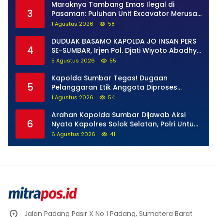
Maraknya Tambang Emas Ilegal di
3
Pasaman: Puluhan Unit Excavator Merusak
Alam, di Kawasan Muaro Sungai Lolo
1 Agustus 2026
58
DUDUAK BASAMO KAPOLDA JO INSAN PERS
4
SE-SUMBAR, Irjen Pol. Djati Wiyoto Abadhy
Tegaskan Tak Ada Ruang bagi Pelanggar
5 Agustus 2026
55
Hukum di Internal Polri
Kapolda Sumbar Tegas! Dugaan
5
Pelanggaran Etik Anggota Diproses
Tanpa Pandang Bulu, Sidang Etik AKBP F
1 Agustus 2026
54
Dipercepat
Arahan Kapolda Sumbar Dijawab Aksi
6
Nyata Kapolres Solok Selatan, Polri Untuk
Masyarakat Bukan Sekadar Slogan
6 Agustus 2026
41
Jalan Padang Pasir X No 1 Padang, Sumatera Barat