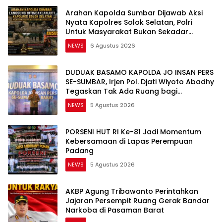
Arahan Kapolda Sumbar Dijawab Aksi
Nyata Kapolres Solok Selatan, Polri
Untuk Masyarakat Bukan Sekadar
Slogan
NEWS
6 Agustus 2026
DUDUAK BASAMO KAPOLDA JO INSAN PERS
SE-SUMBAR, Irjen Pol. Djati Wiyoto Abadhy
Tegaskan Tak Ada Ruang bagi
Pelanggar Hukum di Internal Polri
NEWS
5 Agustus 2026
PORSENI HUT RI Ke-81 Jadi Momentum
Kebersamaan di Lapas Perempuan
Padang
NEWS
5 Agustus 2026
AKBP Agung Tribawanto Perintahkan
Jajaran Persempit Ruang Gerak Bandar
Narkoba di Pasaman Barat