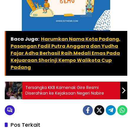
Baca Juga:
Harumkan Nama Kota Padang,
Pasangan Fadil Putra Anggara dan Yudha
Fajar Adha Berhasil Raih Medali Emas Pada
Kejuaraan Shorinji Kempo Walikota Cup
Padang
Tersangka KKB Kamenak Gire Resmi
Diserahkan ke Kejaksaan Negeri Nabire
Pos Terkait