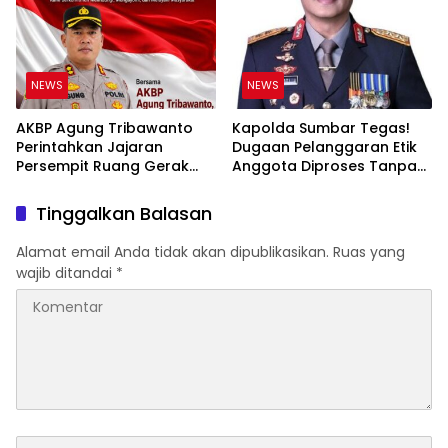
Hukum di Internal Polri
NEWS
NEWS
AKBP Agung Tribawanto
Kapolda Sumbar Tegas!
Perintahkan Jajaran
Dugaan Pelanggaran Etik
Persempit Ruang Gerak
Anggota Diproses Tanpa
Bandar Narkoba di
Pandang Bulu, Sidang Etik
Pasaman Barat
AKBP F Dipercepat
Tinggalkan Balasan
Alamat email Anda tidak akan dipublikasikan.
Ruas yang
wajib ditandai
*