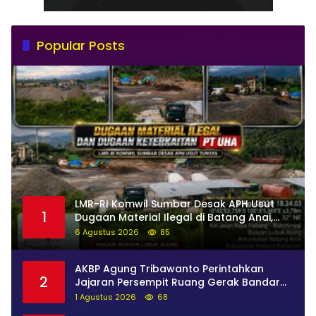
Popular Posts
LMR-RI Komwil Sumbar Desak APH Usut
1
Dugaan Material Ilegal di Batang Anai,
Dugaan Keterkaitan PT UHA Diminta
6 Agustus 2026
85
Diselidiki Tuntas
AKBP Agung Tribawanto Perintahkan
2
Jajaran Persempit Ruang Gerak Bandar
Narkoba di Pasaman Barat
1 Agustus 2026
68