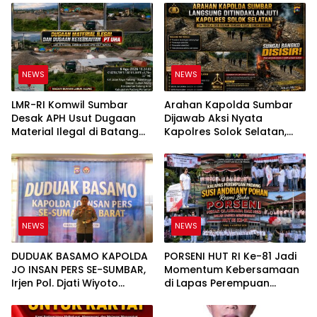
NEWS
NEWS
LMR-RI Komwil Sumbar
Arahan Kapolda Sumbar
Desak APH Usut Dugaan
Dijawab Aksi Nyata
Material Ilegal di Batang
Kapolres Solok Selatan,
Anai, Dugaan Keterkaitan
Polri Untuk Masyarakat
PT UHA Diminta Diselidiki
Bukan Sekadar Slogan
Tuntas
NEWS
NEWS
DUDUAK BASAMO KAPOLDA
PORSENI HUT RI Ke-81 Jadi
JO INSAN PERS SE-SUMBAR,
Momentum Kebersamaan
Irjen Pol. Djati Wiyoto
di Lapas Perempuan
Abadhy Tegaskan Tak Ada
Padang
Ruang bagi Pelanggar