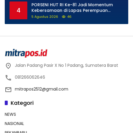
PORSENI HUT RI Ke-81 Jadi Momentum
4
Kebersamaan di Lapas Perempuan
Padang
5 Agustus 2026
46
Jalan Padang Pasir X No 1 Padang, Sumatera Barat
081266062646
mitrapos2512@gmail.com
Kategori
NEWS
NASIONAL
PEKANBARU