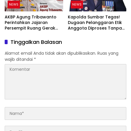
NEWS
NEWS
AKBP Agung Tribawanto
Kapolda Sumbar Tegas!
Perintahkan Jajaran
Dugaan Pelanggaran Etik
Persempit Ruang Gerak
Anggota Diproses Tanpa
Bandar Narkoba di
Pandang Bulu, Sidang Etik
Pasaman Barat
AKBP F Dipercepat
Tinggalkan Balasan
Alamat email Anda tidak akan dipublikasikan.
Ruas yang
wajib ditandai
*