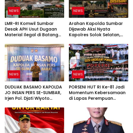
NEWS
NEWS
LMR-RI Komwil Sumbar
Arahan Kapolda Sumbar
Desak APH Usut Dugaan
Dijawab Aksi Nyata
Material Ilegal di Batang
Kapolres Solok Selatan,
Anai, Dugaan Keterkaitan
Polri Untuk Masyarakat
PT UHA Diminta Diselidiki
Bukan Sekadar Slogan
Tuntas
NEWS
NEWS
DUDUAK BASAMO KAPOLDA
PORSENI HUT RI Ke-81 Jadi
JO INSAN PERS SE-SUMBAR,
Momentum Kebersamaan
Irjen Pol. Djati Wiyoto
di Lapas Perempuan
Abadhy Tegaskan Tak Ada
Padang
Ruang bagi Pelanggar
Hukum di Internal Polri