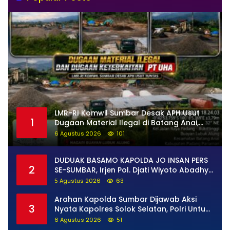
LMR-RI Komwil Sumbar Desak APH Usut
1
Dugaan Material Ilegal di Batang Anai,
Dugaan Keterkaitan PT UHA Diminta
6 Agustus 2026
101
Diselidiki Tuntas
DUDUAK BASAMO KAPOLDA JO INSAN PERS
2
SE-SUMBAR, Irjen Pol. Djati Wiyoto Abadhy
Tegaskan Tak Ada Ruang bagi Pelanggar
5 Agustus 2026
63
Hukum di Internal Polri
Arahan Kapolda Sumbar Dijawab Aksi
3
Nyata Kapolres Solok Selatan, Polri Untuk
Masyarakat Bukan Sekadar Slogan
6 Agustus 2026
51