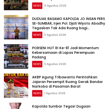
Slogan
NEWS
6 Agustus 2026
DUDUAK BASAMO KAPOLDA JO INSAN PERS
SE-SUMBAR, Irjen Pol. Djati Wiyoto Abadhy
Tegaskan Tak Ada Ruang bagi
Pelanggar Hukum di Internal Polri
NEWS
5 Agustus 2026
PORSENI HUT RI Ke-81 Jadi Momentum
Kebersamaan di Lapas Perempuan
Padang
NEWS
5 Agustus 2026
AKBP Agung Tribawanto Perintahkan
Jajaran Persempit Ruang Gerak Bandar
Narkoba di Pasaman Barat
NEWS
1 Agustus 2026
Kapolda Sumbar Tegas! Dugaan