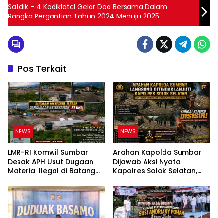
Satdik – 4 Kodiklatal Gelar Doa Bersama Dalam
Rangka Pergantian Tahun 2024 Menuju 2025
Pos Terkait
NEWS
NEWS
LMR-RI Komwil Sumbar
Arahan Kapolda Sumbar
Desak APH Usut Dugaan
Dijawab Aksi Nyata
Material Ilegal di Batang
Kapolres Solok Selatan,
Anai, Dugaan Keterkaitan
Polri Untuk Masyarakat
PT UHA Diminta Diselidiki
Bukan Sekadar Slogan
Tuntas