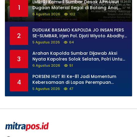
LMR-RI Komwil Sumbar Desak APH Usut
1
Dugaan Material Ilegal di Batang Anai,
Dugaan Keterkaitan PT UHA Diminta
6 Agustus 2026
102
Diselidiki Tuntas
DUDUAK BASAMO KAPOLDA JO INSAN PERS
2
SE-SUMBAR, Irjen Pol. Djati Wiyoto Abadhy
Tegaskan Tak Ada Ruang bagi Pelanggar
5 Agustus 2026
64
Hukum di Internal Polri
Arahan Kapolda Sumbar Dijawab Aksi
3
Nyata Kapolres Solok Selatan, Polri Untuk
Masyarakat Bukan Sekadar Slogan
6 Agustus 2026
51
PORSENI HUT RI Ke-81 Jadi Momentum
4
Kebersamaan di Lapas Perempuan
Padang
5 Agustus 2026
47