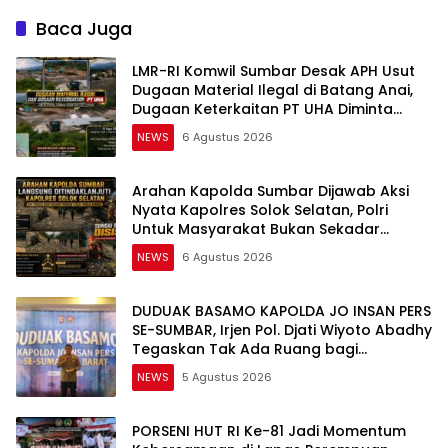
Baca Juga
LMR-RI Komwil Sumbar Desak APH Usut
Dugaan Material Ilegal di Batang Anai,
Dugaan Keterkaitan PT UHA Diminta
Diselidiki Tuntas
NEWS
6 Agustus 2026
Arahan Kapolda Sumbar Dijawab Aksi
Nyata Kapolres Solok Selatan, Polri
Untuk Masyarakat Bukan Sekadar
Slogan
NEWS
6 Agustus 2026
DUDUAK BASAMO KAPOLDA JO INSAN PERS
SE-SUMBAR, Irjen Pol. Djati Wiyoto Abadhy
Tegaskan Tak Ada Ruang bagi
Pelanggar Hukum di Internal Polri
NEWS
5 Agustus 2026
PORSENI HUT RI Ke-81 Jadi Momentum