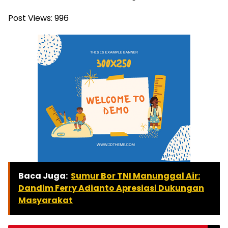
Post Views:
996
Baca Juga:
Sumur Bor TNI Manunggal Air:
Dandim Ferry Adianto Apresiasi Dukungan
Masyarakat