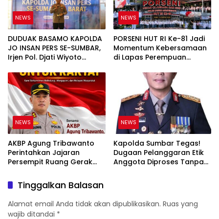
NEWS
NEWS
DUDUAK BASAMO KAPOLDA
PORSENI HUT RI Ke-81 Jadi
JO INSAN PERS SE-SUMBAR,
Momentum Kebersamaan
Irjen Pol. Djati Wiyoto
di Lapas Perempuan
Abadhy Tegaskan Tak Ada
Padang
Ruang bagi Pelanggar
Hukum di Internal Polri
NEWS
NEWS
AKBP Agung Tribawanto
Kapolda Sumbar Tegas!
Perintahkan Jajaran
Dugaan Pelanggaran Etik
Persempit Ruang Gerak
Anggota Diproses Tanpa
Bandar Narkoba di
Pandang Bulu, Sidang Etik
Pasaman Barat
AKBP F Dipercepat
Tinggalkan Balasan
Alamat email Anda tidak akan dipublikasikan.
Ruas yang
wajib ditandai
*