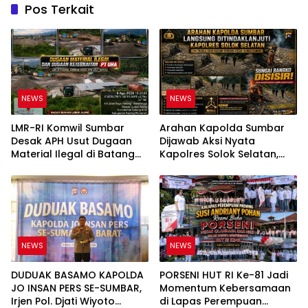
Pos Terkait
NEWS
NEWS
LMR-RI Komwil Sumbar
Arahan Kapolda Sumbar
Desak APH Usut Dugaan
Dijawab Aksi Nyata
Material Ilegal di Batang
Kapolres Solok Selatan,
Anai, Dugaan Keterkaitan
Polri Untuk Masyarakat
PT UHA Diminta Diselidiki
Bukan Sekadar Slogan
Tuntas
NEWS
NEWS
DUDUAK BASAMO KAPOLDA
PORSENI HUT RI Ke-81 Jadi
JO INSAN PERS SE-SUMBAR,
Momentum Kebersamaan
Irjen Pol. Djati Wiyoto
di Lapas Perempuan