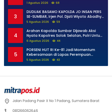
Narkoba di Pasaman Barat
1 Agustus 2026
68
DUDUAK BASAMO KAPOLDA JO INSAN PERS
3
SE-SUMBAR, Irjen Pol. Djati Wiyoto Abadhy
Tegaskan Tak Ada Ruang bagi Pelanggar
5 Agustus 2026
59
Hukum di Internal Polri
Arahan Kapolda Sumbar Dijawab Aksi
4
Nyata Kapolres Solok Selatan, Polri Untuk
Masyarakat Bukan Sekadar Slogan
6 Agustus 2026
44
PORSENI HUT RI Ke-81 Jadi Momentum
5
Kebersamaan di Lapas Perempuan
Padang
5 Agustus 2026
43
Jalan Padang Pasir X No 1 Padang, Sumatera Barat
081266062646