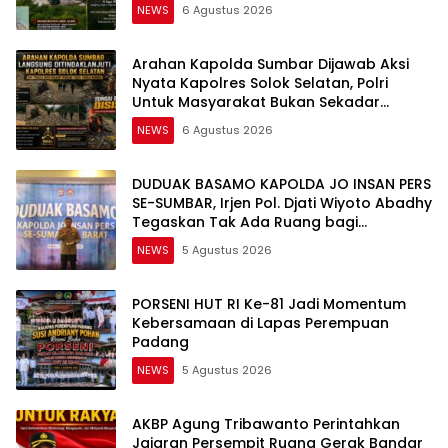
Diselidiki Tuntas
NEWS
6 Agustus 2026
Arahan Kapolda Sumbar Dijawab Aksi
Nyata Kapolres Solok Selatan, Polri
Untuk Masyarakat Bukan Sekadar
Slogan
NEWS
6 Agustus 2026
DUDUAK BASAMO KAPOLDA JO INSAN PERS
SE-SUMBAR, Irjen Pol. Djati Wiyoto Abadhy
Tegaskan Tak Ada Ruang bagi
Pelanggar Hukum di Internal Polri
NEWS
5 Agustus 2026
PORSENI HUT RI Ke-81 Jadi Momentum
Kebersamaan di Lapas Perempuan
Padang
NEWS
5 Agustus 2026
AKBP Agung Tribawanto Perintahkan
Jajaran Persempit Ruang Gerak Bandar