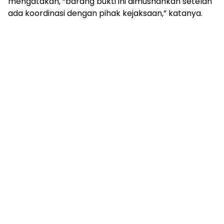
mengatakan, “barang bukti ini dimusnahkan setelah
ada koordinasi dengan pihak kejaksaan,” katanya.