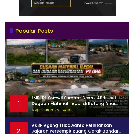
Popular Posts
LMR-RI Komwil Sumbar Desak APH Usut
1
Dugaan Material Ilegal di Batang Anai,
Dugaan Keterkaitan PT UHA Diminta
6 Agustus 2026
91
Diselidiki Tuntas
AKBP Agung Tribawanto Perintahkan
2
Jajaran Persempit Ruang Gerak Bandar