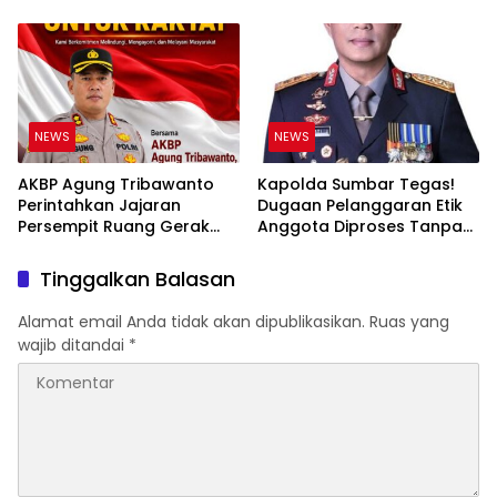
Abadhy Tegaskan Tak Ada
Padang
Ruang bagi Pelanggar
Hukum di Internal Polri
NEWS
NEWS
AKBP Agung Tribawanto
Kapolda Sumbar Tegas!
Perintahkan Jajaran
Dugaan Pelanggaran Etik
Persempit Ruang Gerak
Anggota Diproses Tanpa
Bandar Narkoba di
Pandang Bulu, Sidang Etik
Pasaman Barat
AKBP F Dipercepat
Tinggalkan Balasan
Alamat email Anda tidak akan dipublikasikan.
Ruas yang
wajib ditandai
*