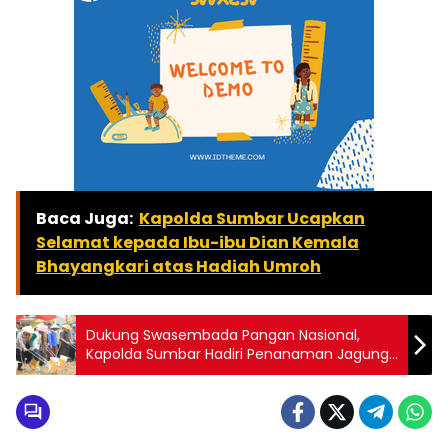
Baca Juga:
Kapolda Sumbar Ucapkan
Selamat kepada Ibu-ibu Dian Kemala
Bhayangkari atas Hadiah Umroh
Dukung Swasembada Pangan Nasional,
Kapolda Sumbar Hadiri Penanaman Jagung
Serentak Satu Juta Hektar