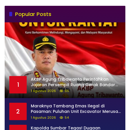
Popular Posts
AKBP Agung Tribawanto Perintahkan
1
Jajaran Persempit Ruang Gerak Bandar
Narkoba di Pasaman Barat
1 Agustus 2026
65
Maraknya Tambang Emas Ilegal di
2
Pasaman: Puluhan Unit Excavator Merusak
Alam, di Kawasan Muaro Sungai Lolo
1 Agustus 2026
54
Kapolda Sumbar Tegas! Dugaan