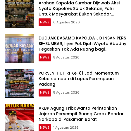
Arahan Kapolda Sumbar Dijawab Aksi
Nyata Kapolres Solok Selatan, Polri
Untuk Masyarakat Bukan Sekadar
Slogan
NEWS
6 Agustus 2026
DUDUAK BASAMO KAPOLDA JO INSAN PERS
SE-SUMBAR, Irjen Pol. Djati Wiyoto Abadhy
Tegaskan Tak Ada Ruang bagi
Pelanggar Hukum di Internal Polri
NEWS
5 Agustus 2026
PORSENI HUT RI Ke-81 Jadi Momentum
Kebersamaan di Lapas Perempuan
Padang
NEWS
5 Agustus 2026
AKBP Agung Tribawanto Perintahkan
Jajaran Persempit Ruang Gerak Bandar
Narkoba di Pasaman Barat
NEWS
1 Agustus 2026