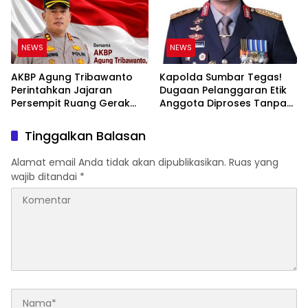
NEWS
NEWS
AKBP Agung Tribawanto
Kapolda Sumbar Tegas!
Perintahkan Jajaran
Dugaan Pelanggaran Etik
Persempit Ruang Gerak
Anggota Diproses Tanpa
Bandar Narkoba di
Pandang Bulu, Sidang Etik
Pasaman Barat
AKBP F Dipercepat
Tinggalkan Balasan
Alamat email Anda tidak akan dipublikasikan.
Ruas yang
wajib ditandai
*