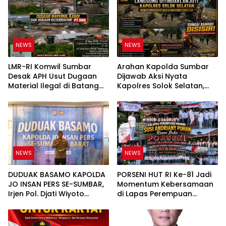
NEWS
NEWS
LMR-RI Komwil Sumbar
Arahan Kapolda Sumbar
Desak APH Usut Dugaan
Dijawab Aksi Nyata
Material Ilegal di Batang
Kapolres Solok Selatan,
Anai, Dugaan Keterkaitan
Polri Untuk Masyarakat
PT UHA Diminta Diselidiki
Bukan Sekadar Slogan
Tuntas
NEWS
NEWS
DUDUAK BASAMO KAPOLDA
PORSENI HUT RI Ke-81 Jadi
JO INSAN PERS SE-SUMBAR,
Momentum Kebersamaan
Irjen Pol. Djati Wiyoto
di Lapas Perempuan
Abadhy Tegaskan Tak Ada
Padang
Ruang bagi Pelanggar
Hukum di Internal Polri