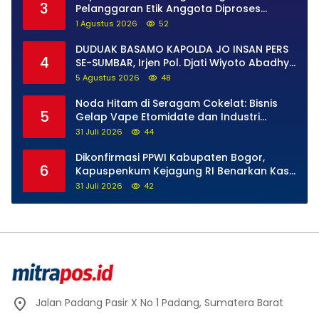
3
Pelanggaran Etik Anggota Diproses
Tanpa Pandang Bulu, Sidang Etik AKBP F
1 Agustus 2026
52
Dipercepat
DUDUAK BASAMO KAPOLDA JO INSAN PERS
4
SE-SUMBAR, Irjen Pol. Djati Wiyoto Abadhy
Tegaskan Tak Ada Ruang bagi Pelanggar
5 Agustus 2026
48
Hukum di Internal Polri
Noda Hitam di Seragam Cokelat: Bisnis
5
Gelap Vape Etomidate dan Industri
Pemerasan di Jantung Kepolisian
31 Juli 2026
44
Dikonfirmasi PPWI Kabupaten Bogor,
6
Kapuspenkum Kejagung RI Benarkan Kasi
Pidsus Kejari Kabupaten Bogor Jalani
31 Juli 2026
42
Pemeriksaan
Jalan Padang Pasir X No 1 Padang, Sumatera Barat