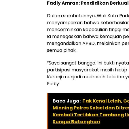
Fadly Amran: Pendidikan Berkual
Dalam sambutannya, Wali Kota Pad
menyampaikan bahwa keberhasilan p
mencerminkan kepedulian tinggi ma
Ia menegaskan bahwa kemajuan pen
mengandalkan APBD, melainkan perl
semua pihak.
“Saya sangat bangga. Ini bukti nya
partisipasi masyarakat masih hidup
Kuranji menjadi madrasah teladan ya
Fadly.
Baca Juga:
Tak Kenal Lelah, G
Minning Polres Solsel dan Dit
Kembali Tertibkan Tambang Ileg
Sungai Batanghari