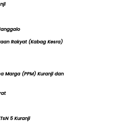
nji
Nanggalo
raan Rakyat (Kabag Kesra)
a Marga (PPM) Kuranji dan
rat
TsN 5 Kuranji