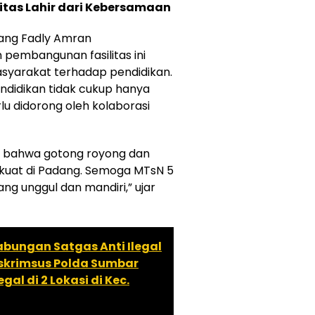
itas Lahir dari Kebersamaan
ang Fadly Amran
embangunan fasilitas ini
syarakat terhadap pendidikan.
didikan tidak cukup hanya
u didorong oleh kolaborasi
ta bahwa gotong royong dan
 kuat di Padang. Semoga MTsN 5
ng unggul dan mandiri,” ujar
abungan Satgas Anti Ilegal
reskrimsus Polda Sumbar
al di 2 Lokasi di Kec.