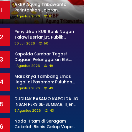
AKBP Agung Tribawanto
1
Perintahkan Jajaran
Persempit Ruang Gerak
1 Agustus 2026
61
Bandar Narkoba di Pasaman
Barat
Penyidikan KUR Bank Nagari
2
Talawi Berlanjut, Publik
Menanti Kejelasan Siapa yang
30 Juli 2026
50
Bertanggung Jawab
Kapolda Sumbar Tegas!
3
Dugaan Pelanggaran Etik
Anggota Diproses Tanpa
1 Agustus 2026
49
Pandang Bulu, Sidang Etik
AKBP F Dipercepat
Maraknya Tambang Emas
4
Ilegal di Pasaman: Puluhan
Unit Excavator Merusak Alam,
1 Agustus 2026
49
di Kawasan Muaro Sungai
Lolo
DUDUAK BASAMO KAPOLDA JO
5
INSAN PERS SE-SUMBAR, Irjen
Pol. Djati Wiyoto Abadhy
5 Agustus 2026
43
Tegaskan Tak Ada Ruang
bagi Pelanggar Hukum di
Noda Hitam di Seragam
6
Internal Polri
Cokelat: Bisnis Gelap Vape