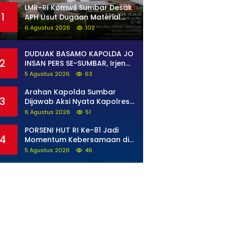
LMR-RI Komwil Sumbar Desak
1
APH Usut Dugaan Material
Ilegal di Batang Anai, Dugaan
6 Agustus 2026
102
Keterkaitan PT UHA Diminta
Diselidiki Tuntas
DUDUAK BASAMO KAPOLDA JO
2
INSAN PERS SE-SUMBAR, Irjen
Pol. Djati Wiyoto Abadhy
5 Agustus 2026
63
Tegaskan Tak Ada Ruang
bagi Pelanggar Hukum di
Arahan Kapolda Sumbar
3
Internal Polri
Dijawab Aksi Nyata Kapolres
Solok Selatan, Polri Untuk
6 Agustus 2026
51
Masyarakat Bukan Sekadar
Slogan
PORSENI HUT RI Ke-81 Jadi
4
Momentum Kebersamaan di
Lapas Perempuan Padang
5 Agustus 2026
46