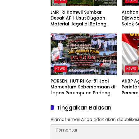
LMR-RI Komwil Sumbar
Arahan
Desak APH Usut Dugaan
Dijawab
Material Ilegal di Batang
Solok S
Anai, Dugaan Keterkaitan PT
Masyar
UHA Diminta Diselidiki Tuntas
Slogan
NEWS
NEWS
PORSENI HUT RI Ke-81 Jadi
AKBP A
Momentum Kebersamaan di
Perinta
Lapas Perempuan Padang
Persem
Bandar
Barat
Tinggalkan Balasan
Alamat email Anda tidak akan dipublikasi