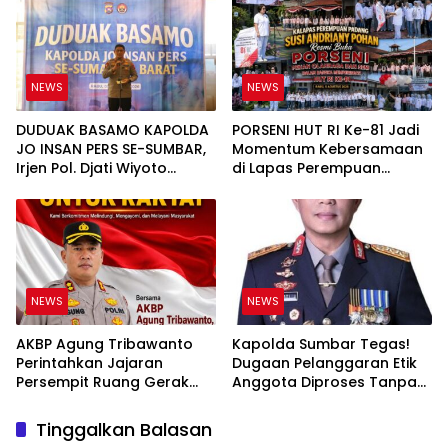
Tuntas
NEWS
NEWS
DUDUAK BASAMO KAPOLDA
PORSENI HUT RI Ke-81 Jadi
JO INSAN PERS SE-SUMBAR,
Momentum Kebersamaan
Irjen Pol. Djati Wiyoto
di Lapas Perempuan
Abadhy Tegaskan Tak Ada
Padang
Ruang bagi Pelanggar
Hukum di Internal Polri
NEWS
NEWS
AKBP Agung Tribawanto
Kapolda Sumbar Tegas!
Perintahkan Jajaran
Dugaan Pelanggaran Etik
Persempit Ruang Gerak
Anggota Diproses Tanpa
Bandar Narkoba di
Pandang Bulu, Sidang Etik
Pasaman Barat
AKBP F Dipercepat
Tinggalkan Balasan