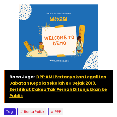
Baca Juga:
DPP AMI Pertanyakan Legalitas
Jabatan Kepala Sekolah RH Sejak 2013,
Sertifikat Cakep Tak Pernah Ditunjukkan ke
Publik
Tag:
Berita Politik
PPP