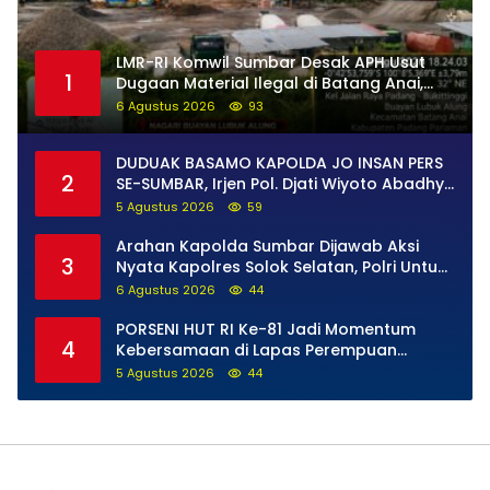
LMR-RI Komwil Sumbar Desak APH Usut
1
Dugaan Material Ilegal di Batang Anai,
Dugaan Keterkaitan PT UHA Diminta
6 Agustus 2026
93
Diselidiki Tuntas
DUDUAK BASAMO KAPOLDA JO INSAN PERS
2
SE-SUMBAR, Irjen Pol. Djati Wiyoto Abadhy
Tegaskan Tak Ada Ruang bagi Pelanggar
5 Agustus 2026
59
Hukum di Internal Polri
Arahan Kapolda Sumbar Dijawab Aksi
3
Nyata Kapolres Solok Selatan, Polri Untuk
Masyarakat Bukan Sekadar Slogan
6 Agustus 2026
44
PORSENI HUT RI Ke-81 Jadi Momentum
4
Kebersamaan di Lapas Perempuan
Padang
5 Agustus 2026
44