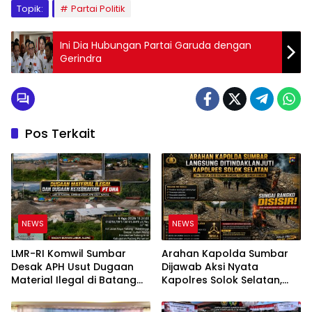
Topik:
Partai Politik
Ini Dia Hubungan Partai Garuda dengan
Gerindra
Pos Terkait
NEWS
NEWS
LMR-RI Komwil Sumbar
Arahan Kapolda Sumbar
Desak APH Usut Dugaan
Dijawab Aksi Nyata
Material Ilegal di Batang
Kapolres Solok Selatan,
Anai, Dugaan Keterkaitan
Polri Untuk Masyarakat
PT UHA Diminta Diselidiki
Bukan Sekadar Slogan