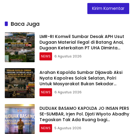
Baca Juga
LMR-RI Komwil Sumbar Desak APH Usut
Dugaan Material Ilegal di Batang Anai,
Dugaan Keterkaitan PT UHA Diminta
Diselidiki Tuntas
NEWS
6 Agustus 2026
Arahan Kapolda Sumbar Dijawab Aksi
Nyata Kapolres Solok Selatan, Polri
Untuk Masyarakat Bukan Sekadar
Slogan
NEWS
6 Agustus 2026
DUDUAK BASAMO KAPOLDA JO INSAN PERS
SE-SUMBAR, Irjen Pol. Djati Wiyoto Abadhy
Tegaskan Tak Ada Ruang bagi
Pelanggar Hukum di Internal Polri
NEWS
5 Agustus 2026