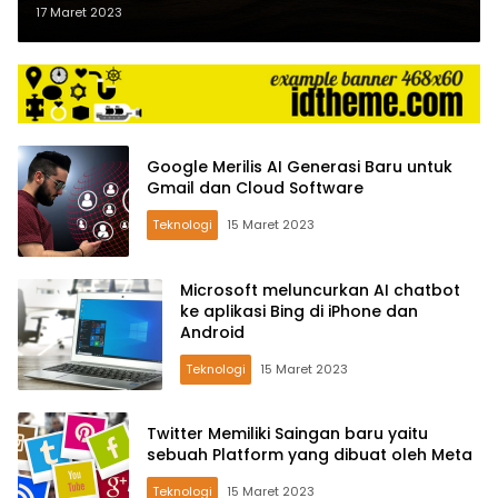
Microsoft
17 Maret 2023
Google Merilis AI Generasi Baru untuk
Gmail dan Cloud Software
Teknologi
15 Maret 2023
Microsoft meluncurkan AI chatbot
ke aplikasi Bing di iPhone dan
Android
Teknologi
15 Maret 2023
Twitter Memiliki Saingan baru yaitu
sebuah Platform yang dibuat oleh Meta
Teknologi
15 Maret 2023