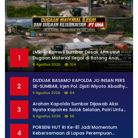
LMR-RI Komwil Sumbar Desak APH Usut
1
Dugaan Material Ilegal di Batang Anai,
Dugaan Keterkaitan PT UHA Diminta
6 Agustus 2026
104
Diselidiki Tuntas
DUDUAK BASAMO KAPOLDA JO INSAN PERS
2
SE-SUMBAR, Irjen Pol. Djati Wiyoto Abadhy
Tegaskan Tak Ada Ruang bagi Pelanggar
5 Agustus 2026
64
Hukum di Internal Polri
Arahan Kapolda Sumbar Dijawab Aksi
3
Nyata Kapolres Solok Selatan, Polri Untuk
Masyarakat Bukan Sekadar Slogan
6 Agustus 2026
55
PORSENI HUT RI Ke-81 Jadi Momentum
4
Kebersamaan di Lapas Perempuan