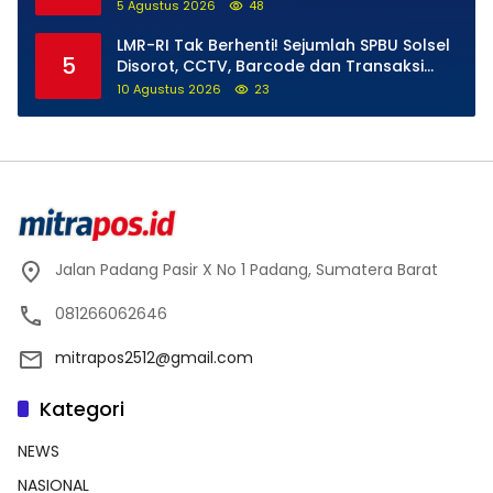
Padang
5 Agustus 2026
48
LMR-RI Tak Berhenti! Sejumlah SPBU Solsel
5
Disorot, CCTV, Barcode dan Transaksi
BBM Diduga Janggal Diminta Dibongkar
10 Agustus 2026
23
Jalan Padang Pasir X No 1 Padang, Sumatera Barat
081266062646
mitrapos2512@gmail.com
Kategori
NEWS
NASIONAL