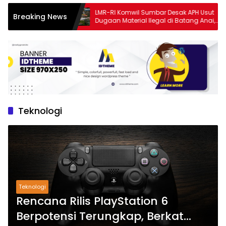
h SPBU
LMR-RI Komwil Sumbar Desak APH Usut
Breaking News
 dan
Dugaan Material Ilegal di Batang Anai,
al Diminta
Dugaan Keterkaitan PT UHA Diminta
Diselidiki Tuntas
Teknologi
Teknologi
Rencana Rilis PlayStation 6
Berpotensi Terungkap, Berkat