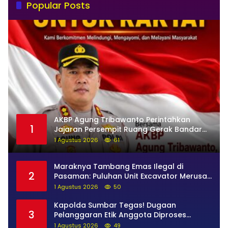
Popular Posts
AKBP Agung Tribawanto Perintahkan
1
Jajaran Persempit Ruang Gerak Bandar
Narkoba di Pasaman Barat
1 Agustus 2026
61
Maraknya Tambang Emas Ilegal di
2
Pasaman: Puluhan Unit Excavator Merusak
Alam, di Kawasan Muaro Sungai Lolo
1 Agustus 2026
50
Kapolda Sumbar Tegas! Dugaan
3
Pelanggaran Etik Anggota Diproses
Tanpa Pandang Bulu, Sidang Etik AKBP F
1 Agustus 2026
49