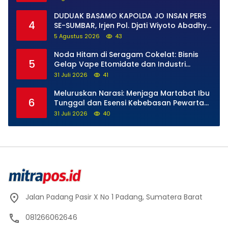
Dipercepat
DUDUAK BASAMO KAPOLDA JO INSAN PERS
4
SE-SUMBAR, Irjen Pol. Djati Wiyoto Abadhy
Tegaskan Tak Ada Ruang bagi Pelanggar
5 Agustus 2026
43
Hukum di Internal Polri
Noda Hitam di Seragam Cokelat: Bisnis
5
Gelap Vape Etomidate dan Industri
Pemerasan di Jantung Kepolisian
31 Juli 2026
41
Meluruskan Narasi: Menjaga Martabat Ibu
6
Tunggal dan Esensi Kebebasan Pewarta
Warga
31 Juli 2026
40
Jalan Padang Pasir X No 1 Padang, Sumatera Barat
081266062646