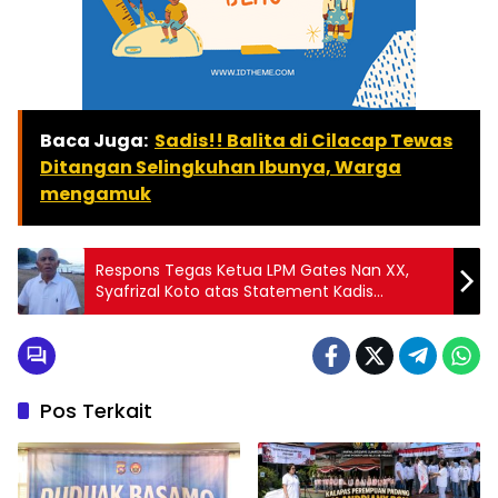
Baca Juga:
Sadis!! Balita di Cilacap Tewas
Ditangan Selingkuhan Ibunya, Warga
mengamuk
Respons Tegas Ketua LPM Gates Nan XX,
Syafrizal Koto atas Statement Kadis
Koperasi Kota Padang
Pos Terkait