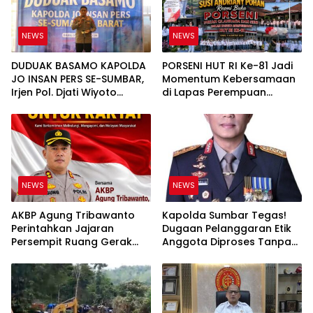
NEWS
NEWS
DUDUAK BASAMO KAPOLDA
PORSENI HUT RI Ke-81 Jadi
JO INSAN PERS SE-SUMBAR,
Momentum Kebersamaan
Irjen Pol. Djati Wiyoto
di Lapas Perempuan
Abadhy Tegaskan Tak Ada
Padang
Ruang bagi Pelanggar
Hukum di Internal Polri
NEWS
NEWS
AKBP Agung Tribawanto
Kapolda Sumbar Tegas!
Perintahkan Jajaran
Dugaan Pelanggaran Etik
Persempit Ruang Gerak
Anggota Diproses Tanpa
Bandar Narkoba di
Pandang Bulu, Sidang Etik
Pasaman Barat
AKBP F Dipercepat