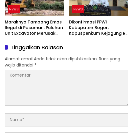
NEWS
NEWS
Maraknya Tambang Emas
Dikonfirmasi PPWI
Ilegal di Pasaman: Puluhan
Kabupaten Bogor,
Unit Excavator Merusak
Kapuspenkum Kejagung RI
Alam, di Kawasan Muaro
Benarkan Kasi Pidsus Kejari
Sungai Lolo
Kabupaten Bogor Jalani
Tinggalkan Balasan
Pemeriksaan
Alamat email Anda tidak akan dipublikasikan.
Ruas yang
wajib ditandai
*