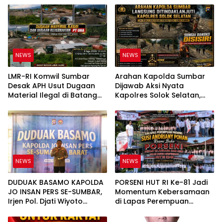
NEWS
NEWS
LMR-RI Komwil Sumbar
Arahan Kapolda Sumbar
Desak APH Usut Dugaan
Dijawab Aksi Nyata
Material Ilegal di Batang
Kapolres Solok Selatan,
Anai, Dugaan Keterkaitan
Polri Untuk Masyarakat
PT UHA Diminta Diselidiki
Bukan Sekadar Slogan
Tuntas
NEWS
NEWS
DUDUAK BASAMO KAPOLDA
PORSENI HUT RI Ke-81 Jadi
JO INSAN PERS SE-SUMBAR,
Momentum Kebersamaan
Irjen Pol. Djati Wiyoto
di Lapas Perempuan
Abadhy Tegaskan Tak Ada
Padang
Ruang bagi Pelanggar