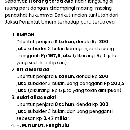
Sebanyak
11 orang terdakwa
hadir langsung di
ruang persidangan, didampingi masing-masing
penasihat hukumnya. Berikut rincian tuntutan dari
Jaksa Penuntut Umum terhadap para terdakwa:
AMROH
Dituntut penjara
5 tahun
, denda Rp
200
juta
subsider 3 bulan kurungan, serta uang
pengganti Rp
197,5 juta
(dikurangi Rp 5 juta
yang sudah dititipkan).
Arlia Mursida
Dituntut penjara
5 tahun
, denda Rp
200
juta
subsider 3 bulan, uang pengganti Rp
200,2
juta
(dikurangi Rp 5 juta yang telah dititipkan).
Bakri alias Bakri
Dituntut penjara
8 tahun
, denda Rp
300
juta
subsider 3 bulan, dan uang pengganti
sebesar Rp
3,47 miliar
.
H. M. Nur Dt. Penghulu