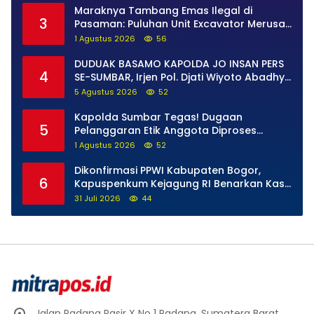
Maraknya Tambang Emas Ilegal di
3
Pasaman: Puluhan Unit Excavator Merusak
Alam, di Kawasan Muaro Sungai Lolo
1 Agustus 2026
56
DUDUAK BASAMO KAPOLDA JO INSAN PERS
4
SE-SUMBAR, Irjen Pol. Djati Wiyoto Abadhy
Tegaskan Tak Ada Ruang bagi Pelanggar
5 Agustus 2026
52
Hukum di Internal Polri
Kapolda Sumbar Tegas! Dugaan
5
Pelanggaran Etik Anggota Diproses
Tanpa Pandang Bulu, Sidang Etik AKBP F
1 Agustus 2026
52
Dipercepat
Dikonfirmasi PPWI Kabupaten Bogor,
6
Kapuspenkum Kejagung RI Benarkan Kasi
Pidsus Kejari Kabupaten Bogor Jalani
31 Juli 2026
44
Pemeriksaan
Jalan Padang Pasir X No 1 Padang, Sumatera Barat