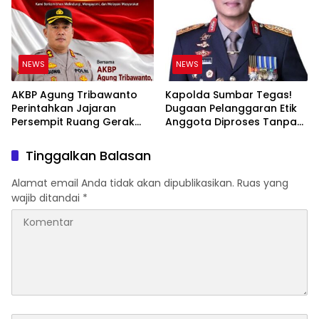
Hukum di Internal Polri
NEWS
NEWS
AKBP Agung Tribawanto
Kapolda Sumbar Tegas!
Perintahkan Jajaran
Dugaan Pelanggaran Etik
Persempit Ruang Gerak
Anggota Diproses Tanpa
Bandar Narkoba di
Pandang Bulu, Sidang Etik
Pasaman Barat
AKBP F Dipercepat
Tinggalkan Balasan
Alamat email Anda tidak akan dipublikasikan.
Ruas yang
wajib ditandai
*