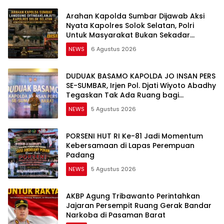
Arahan Kapolda Sumbar Dijawab Aksi
Nyata Kapolres Solok Selatan, Polri
Untuk Masyarakat Bukan Sekadar
Slogan
NEWS
6 Agustus 2026
DUDUAK BASAMO KAPOLDA JO INSAN PERS
SE-SUMBAR, Irjen Pol. Djati Wiyoto Abadhy
Tegaskan Tak Ada Ruang bagi
Pelanggar Hukum di Internal Polri
NEWS
5 Agustus 2026
PORSENI HUT RI Ke-81 Jadi Momentum
Kebersamaan di Lapas Perempuan
Padang
NEWS
5 Agustus 2026
AKBP Agung Tribawanto Perintahkan
Jajaran Persempit Ruang Gerak Bandar
Narkoba di Pasaman Barat