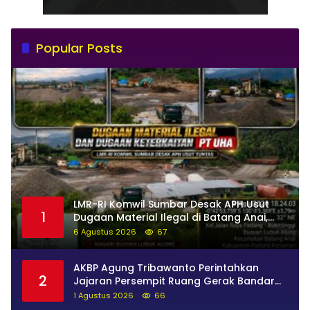
Popular Posts
LMR-RI Komwil Sumbar Desak APH Usut
1
Dugaan Material Ilegal di Batang Anai,
Dugaan Keterkaitan PT UHA Diminta
6 Agustus 2026
67
Diselidiki Tuntas
AKBP Agung Tribawanto Perintahkan
2
Jajaran Persempit Ruang Gerak Bandar
Narkoba di Pasaman Barat
1 Agustus 2026
66