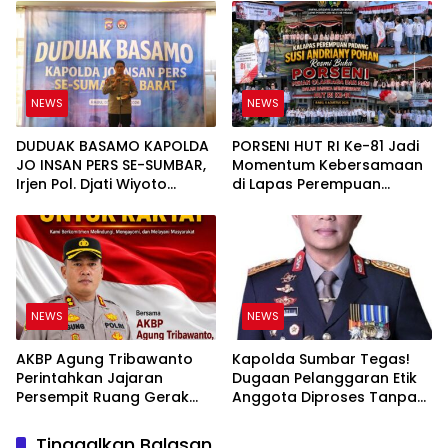
PT UHA Diminta Diselidiki
Bukan Sekadar Slogan
Tuntas
NEWS
NEWS
DUDUAK BASAMO KAPOLDA
PORSENI HUT RI Ke-81 Jadi
JO INSAN PERS SE-SUMBAR,
Momentum Kebersamaan
Irjen Pol. Djati Wiyoto
di Lapas Perempuan
Abadhy Tegaskan Tak Ada
Padang
Ruang bagi Pelanggar
Hukum di Internal Polri
NEWS
NEWS
AKBP Agung Tribawanto
Kapolda Sumbar Tegas!
Perintahkan Jajaran
Dugaan Pelanggaran Etik
Persempit Ruang Gerak
Anggota Diproses Tanpa
Bandar Narkoba di
Pandang Bulu, Sidang Etik
Pasaman Barat
AKBP F Dipercepat
Tinggalkan Balasan