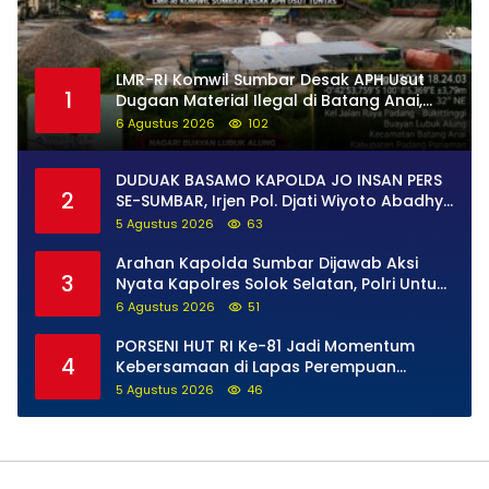
LMR-RI Komwil Sumbar Desak APH Usut
1
Dugaan Material Ilegal di Batang Anai,
Dugaan Keterkaitan PT UHA Diminta
6 Agustus 2026
102
Diselidiki Tuntas
DUDUAK BASAMO KAPOLDA JO INSAN PERS
2
SE-SUMBAR, Irjen Pol. Djati Wiyoto Abadhy
Tegaskan Tak Ada Ruang bagi Pelanggar
5 Agustus 2026
63
Hukum di Internal Polri
Arahan Kapolda Sumbar Dijawab Aksi
3
Nyata Kapolres Solok Selatan, Polri Untuk
Masyarakat Bukan Sekadar Slogan
6 Agustus 2026
51
PORSENI HUT RI Ke-81 Jadi Momentum
4
Kebersamaan di Lapas Perempuan
Padang
5 Agustus 2026
46