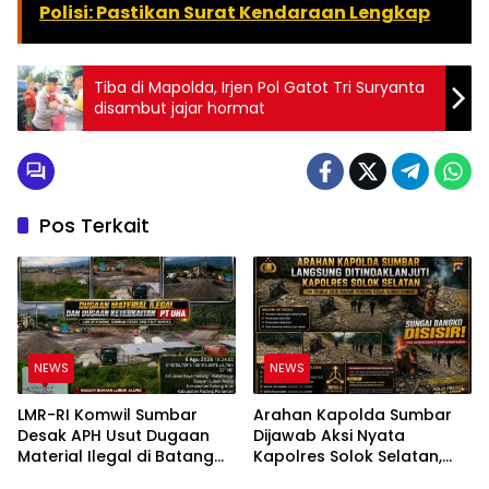
Polisi: Pastikan Surat Kendaraan Lengkap
Tiba di Mapolda, Irjen Pol Gatot Tri Suryanta
disambut jajar hormat
Pos Terkait
NEWS
NEWS
LMR-RI Komwil Sumbar
Arahan Kapolda Sumbar
Desak APH Usut Dugaan
Dijawab Aksi Nyata
Material Ilegal di Batang
Kapolres Solok Selatan,
Anai, Dugaan Keterkaitan
Polri Untuk Masyarakat