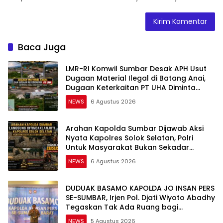
Baca Juga
LMR-RI Komwil Sumbar Desak APH Usut
Dugaan Material Ilegal di Batang Anai,
Dugaan Keterkaitan PT UHA Diminta
Diselidiki Tuntas
NEWS
6 Agustus 2026
Arahan Kapolda Sumbar Dijawab Aksi
Nyata Kapolres Solok Selatan, Polri
Untuk Masyarakat Bukan Sekadar
Slogan
NEWS
6 Agustus 2026
DUDUAK BASAMO KAPOLDA JO INSAN PERS
SE-SUMBAR, Irjen Pol. Djati Wiyoto Abadhy
Tegaskan Tak Ada Ruang bagi
Pelanggar Hukum di Internal Polri
NEWS
5 Agustus 2026