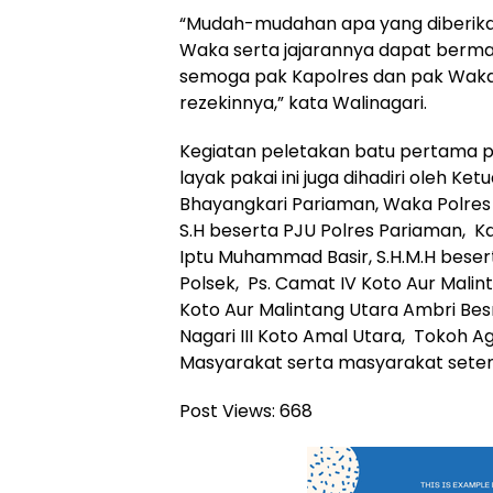
“Mudah-mudahan apa yang diberikan
Waka serta jajarannya dapat berma
semoga pak Kapolres dan pak Waka
rezekinnya,” kata Walinagari.
Kegiatan peletakan batu pertama 
layak pakai ini juga dihadiri oleh K
Bhayangkari Pariaman, Waka Polres
S.H beserta PJU Polres Pariaman, Ka
Iptu Muhammad Basir, S.H.M.H beser
Polsek, Ps. Camat IV Koto Aur Malintan
Koto Aur Malintang Utara Ambri Bes
Nagari III Koto Amal Utara, Tokoh 
Masyarakat serta masyarakat sete
Post Views:
668