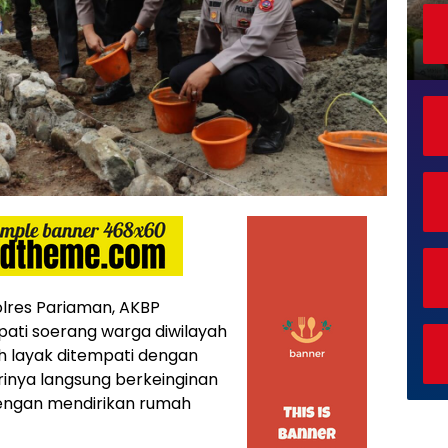
olres Pariaman, AKBP
pati soerang warga diwilayah
h layak ditempati dengan
irinya langsung berkeinginan
engan mendirikan rumah