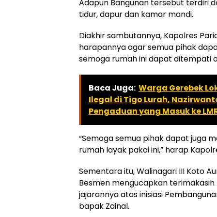
Adapun Bangunan tersebut terdiri d
tidur, dapur dan kamar mandi.
Diakhir sambutannya, Kapolres Pa
harapannya agar semua pihak dapat
semoga rumah ini dapat ditempati o
Baca Juga:
Warga Gerebek Lok
Ilegal di Tigo Lurah, Nazirwan
Pengaduan yang Masuk ke LM
“Semoga semua pihak dapat juga
rumah layak pakai ini,” harap Kapolr
Sementara itu, Walinagari III Koto 
Besmen mengucapkan terimakasih 
jajarannya atas inisiasi Pembangun
bapak Zainal.