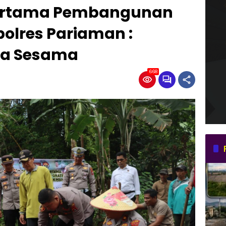
Pertama Pembangunan
olres Pariaman :
da Sesama
668