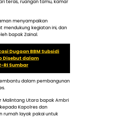
ari teras, ruangan tamu, kamar
riaman menyampaikan
 mendukung kegiatan ini, dan
leh bapak Zainal.
asi Dugaan BBM Subsidi
to Disebut dalam
R-RI Sumbar
 membantu dalam pembangunan
es.
Aur Malintang Utara bapak Ambri
kepada Kapolres dan
an rumah layak pakai untuk