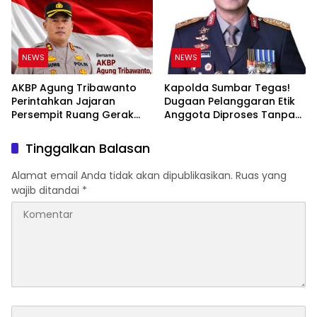
Hukum di Internal Polri
NEWS
NEWS
AKBP Agung Tribawanto
Kapolda Sumbar Tegas!
Perintahkan Jajaran
Dugaan Pelanggaran Etik
Persempit Ruang Gerak
Anggota Diproses Tanpa
Bandar Narkoba di
Pandang Bulu, Sidang Etik
Pasaman Barat
AKBP F Dipercepat
Tinggalkan Balasan
Alamat email Anda tidak akan dipublikasikan.
Ruas yang
wajib ditandai
*