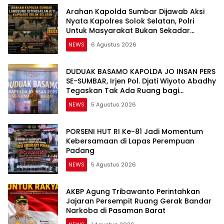
Arahan Kapolda Sumbar Dijawab Aksi
Nyata Kapolres Solok Selatan, Polri
Untuk Masyarakat Bukan Sekadar
Slogan
NEWS
6 Agustus 2026
DUDUAK BASAMO KAPOLDA JO INSAN PERS
SE-SUMBAR, Irjen Pol. Djati Wiyoto Abadhy
Tegaskan Tak Ada Ruang bagi
Pelanggar Hukum di Internal Polri
NEWS
5 Agustus 2026
PORSENI HUT RI Ke-81 Jadi Momentum
Kebersamaan di Lapas Perempuan
Padang
NEWS
5 Agustus 2026
AKBP Agung Tribawanto Perintahkan
Jajaran Persempit Ruang Gerak Bandar
Narkoba di Pasaman Barat