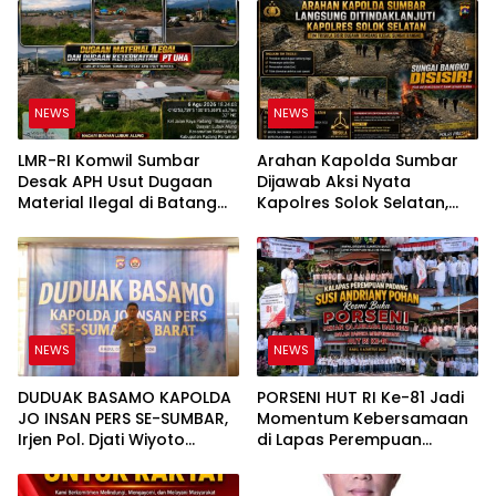
NEWS
NEWS
LMR-RI Komwil Sumbar
Arahan Kapolda Sumbar
Desak APH Usut Dugaan
Dijawab Aksi Nyata
Material Ilegal di Batang
Kapolres Solok Selatan,
Anai, Dugaan Keterkaitan
Polri Untuk Masyarakat
PT UHA Diminta Diselidiki
Bukan Sekadar Slogan
Tuntas
NEWS
NEWS
DUDUAK BASAMO KAPOLDA
PORSENI HUT RI Ke-81 Jadi
JO INSAN PERS SE-SUMBAR,
Momentum Kebersamaan
Irjen Pol. Djati Wiyoto
di Lapas Perempuan
Abadhy Tegaskan Tak Ada
Padang
Ruang bagi Pelanggar