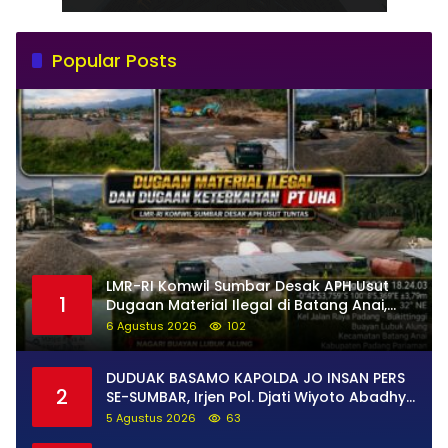
Popular Posts
LMR-RI Komwil Sumbar Desak APH Usut
1
Dugaan Material Ilegal di Batang Anai,
Dugaan Keterkaitan PT UHA Diminta
6 Agustus 2026
102
Diselidiki Tuntas
DUDUAK BASAMO KAPOLDA JO INSAN PERS
2
SE-SUMBAR, Irjen Pol. Djati Wiyoto Abadhy
Tegaskan Tak Ada Ruang bagi Pelanggar
5 Agustus 2026
63
Hukum di Internal Polri