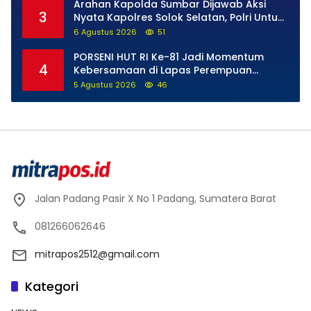
Arahan Kapolda Sumbar Dijawab Aksi
3
Nyata Kapolres Solok Selatan, Polri Untuk
Masyarakat Bukan Sekadar Slogan
6 Agustus 2026
51
PORSENI HUT RI Ke-81 Jadi Momentum
4
Kebersamaan di Lapas Perempuan
Padang
5 Agustus 2026
46
Jalan Padang Pasir X No 1 Padang, Sumatera Barat
081266062646
mitrapos2512@gmail.com
Kategori