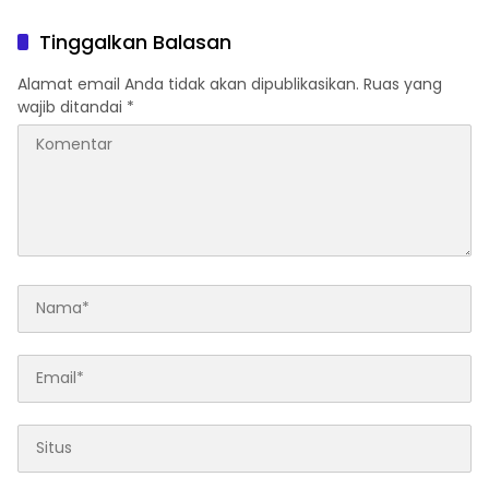
Bandar Narkoba di
Pandang Bulu, Sidang Etik
Pasaman Barat
AKBP F Dipercepat
Tinggalkan Balasan
Alamat email Anda tidak akan dipublikasikan.
Ruas yang
wajib ditandai
*