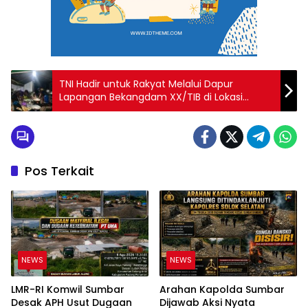
TNI Hadir untuk Rakyat Melalui Dapur
Lapangan Bekangdam XX/TIB di Lokasi
Pembangunan Jembatan Bailey
Palembayan
Pos Terkait
NEWS
NEWS
LMR-RI Komwil Sumbar
Arahan Kapolda Sumbar
Desak APH Usut Dugaan
Dijawab Aksi Nyata