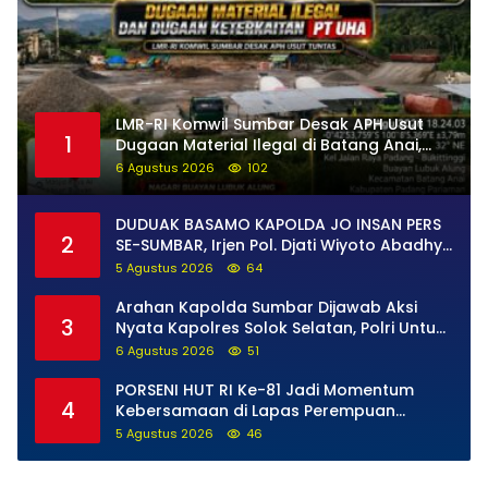
LMR-RI Komwil Sumbar Desak APH Usut
1
Dugaan Material Ilegal di Batang Anai,
Dugaan Keterkaitan PT UHA Diminta
6 Agustus 2026
102
Diselidiki Tuntas
DUDUAK BASAMO KAPOLDA JO INSAN PERS
2
SE-SUMBAR, Irjen Pol. Djati Wiyoto Abadhy
Tegaskan Tak Ada Ruang bagi Pelanggar
5 Agustus 2026
64
Hukum di Internal Polri
Arahan Kapolda Sumbar Dijawab Aksi
3
Nyata Kapolres Solok Selatan, Polri Untuk
Masyarakat Bukan Sekadar Slogan
6 Agustus 2026
51
PORSENI HUT RI Ke-81 Jadi Momentum
4
Kebersamaan di Lapas Perempuan
Padang
5 Agustus 2026
46