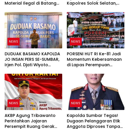
Material Ilegal di Batang
Kapolres Solok Selatan,
Anai, Dugaan Keterkaitan
Polri Untuk Masyarakat
PT UHA Diminta Diselidiki
Bukan Sekadar Slogan
Tuntas
NEWS
NEWS
DUDUAK BASAMO KAPOLDA
PORSENI HUT RI Ke-81 Jadi
JO INSAN PERS SE-SUMBAR,
Momentum Kebersamaan
Irjen Pol. Djati Wiyoto
di Lapas Perempuan
Abadhy Tegaskan Tak Ada
Padang
Ruang bagi Pelanggar
Hukum di Internal Polri
NEWS
NEWS
AKBP Agung Tribawanto
Kapolda Sumbar Tegas!
Perintahkan Jajaran
Dugaan Pelanggaran Etik
Persempit Ruang Gerak
Anggota Diproses Tanpa