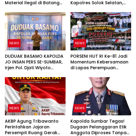
Material Ilegal di Batang
Kapolres Solok Selatan,
Anai, Dugaan Keterkaitan
Polri Untuk Masyarakat
PT UHA Diminta Diselidiki
Bukan Sekadar Slogan
Tuntas
NEWS
NEWS
DUDUAK BASAMO KAPOLDA
PORSENI HUT RI Ke-81 Jadi
JO INSAN PERS SE-SUMBAR,
Momentum Kebersamaan
Irjen Pol. Djati Wiyoto
di Lapas Perempuan
Abadhy Tegaskan Tak Ada
Padang
Ruang bagi Pelanggar
Hukum di Internal Polri
NEWS
NEWS
AKBP Agung Tribawanto
Kapolda Sumbar Tegas!
Perintahkan Jajaran
Dugaan Pelanggaran Etik
Persempit Ruang Gerak
Anggota Diproses Tanpa