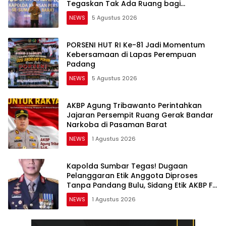
Tegaskan Tak Ada Ruang bagi
Pelanggar Hukum di Internal Polri
NEWS
5 Agustus 2026
PORSENI HUT RI Ke-81 Jadi Momentum
Kebersamaan di Lapas Perempuan
Padang
NEWS
5 Agustus 2026
AKBP Agung Tribawanto Perintahkan
Jajaran Persempit Ruang Gerak Bandar
Narkoba di Pasaman Barat
NEWS
1 Agustus 2026
Kapolda Sumbar Tegas! Dugaan
Pelanggaran Etik Anggota Diproses
Tanpa Pandang Bulu, Sidang Etik AKBP F
Dipercepat
NEWS
1 Agustus 2026