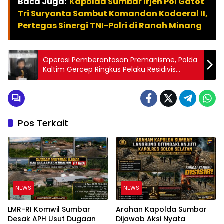
Baca Juga:
Kapolda Sumbar Irjen Pol Gatot
Tri Suryanta Sambut Komandan Kodaeral II,
Pertegas Sinergi TNI-Polri di Ranah Minang
Operasi Pemberantasan Premanisme, Polda
Kaltim Gercep Ringkus Pelaku Residivis
Pembunuhan yang Bawa Sajam serta
Pemalakan di Balikpapan
Pos Terkait
NEWS
NEWS
LMR-RI Komwil Sumbar
Arahan Kapolda Sumbar
Desak APH Usut Dugaan
Dijawab Aksi Nyata