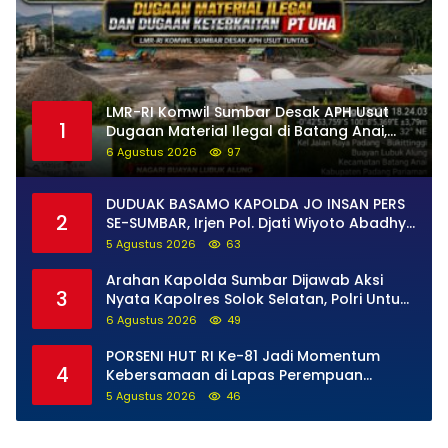
LMR-RI Komwil Sumbar Desak APH Usut
1
Dugaan Material Ilegal di Batang Anai,
Dugaan Keterkaitan PT UHA Diminta
6 Agustus 2026
97
Diselidiki Tuntas
DUDUAK BASAMO KAPOLDA JO INSAN PERS
2
SE-SUMBAR, Irjen Pol. Djati Wiyoto Abadhy
Tegaskan Tak Ada Ruang bagi Pelanggar
5 Agustus 2026
63
Hukum di Internal Polri
Arahan Kapolda Sumbar Dijawab Aksi
3
Nyata Kapolres Solok Selatan, Polri Untuk
Masyarakat Bukan Sekadar Slogan
6 Agustus 2026
49
PORSENI HUT RI Ke-81 Jadi Momentum
4
Kebersamaan di Lapas Perempuan
Padang
5 Agustus 2026
46