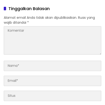
Bandar Narkoba di
Pandang Bulu, Sidang Etik
Pasaman Barat
AKBP F Dipercepat
Tinggalkan Balasan
Alamat email Anda tidak akan dipublikasikan.
Ruas yang
wajib ditandai
*