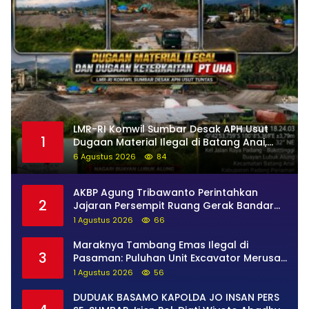
LMR-RI Komwil Sumbar Desak APH Usut
1
Dugaan Material Ilegal di Batang Anai,
Dugaan Keterkaitan PT UHA Diminta
6 Agustus 2026
84
Diselidiki Tuntas
AKBP Agung Tribawanto Perintahkan
2
Jajaran Persempit Ruang Gerak Bandar
Narkoba di Pasaman Barat
1 Agustus 2026
66
Maraknya Tambang Emas Ilegal di
3
Pasaman: Puluhan Unit Excavator Merusak
Alam, di Kawasan Muaro Sungai Lolo
1 Agustus 2026
56
DUDUAK BASAMO KAPOLDA JO INSAN PERS