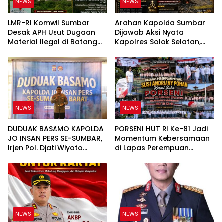
NEWS
NEWS
LMR-RI Komwil Sumbar
Arahan Kapolda Sumbar
Desak APH Usut Dugaan
Dijawab Aksi Nyata
Material Ilegal di Batang
Kapolres Solok Selatan,
Anai, Dugaan Keterkaitan
Polri Untuk Masyarakat
PT UHA Diminta Diselidiki
Bukan Sekadar Slogan
Tuntas
NEWS
NEWS
DUDUAK BASAMO KAPOLDA
PORSENI HUT RI Ke-81 Jadi
JO INSAN PERS SE-SUMBAR,
Momentum Kebersamaan
Irjen Pol. Djati Wiyoto
di Lapas Perempuan
Abadhy Tegaskan Tak Ada
Padang
Ruang bagi Pelanggar
Hukum di Internal Polri
NEWS
NEWS