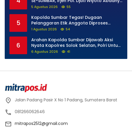
4
SE-SUMBAR, Irjen Pol. Djati Wiyoto Abadhy
Tegaskan Tak Ada Ruang bagi Pelanggar
5 Agustus 2026
55
Hukum di Internal Polri
Kapolda Sumbar Tegas! Dugaan
5
Pelanggaran Etik Anggota Diproses
Tanpa Pandang Bulu, Sidang Etik AKBP F
1 Agustus 2026
54
Dipercepat
Arahan Kapolda Sumbar Dijawab Aksi
6
Nyata Kapolres Solok Selatan, Polri Untuk
Masyarakat Bukan Sekadar Slogan
6 Agustus 2026
41
Jalan Padang Pasir X No 1 Padang, Sumatera Barat
081266062646
mitrapos2512@gmail.com