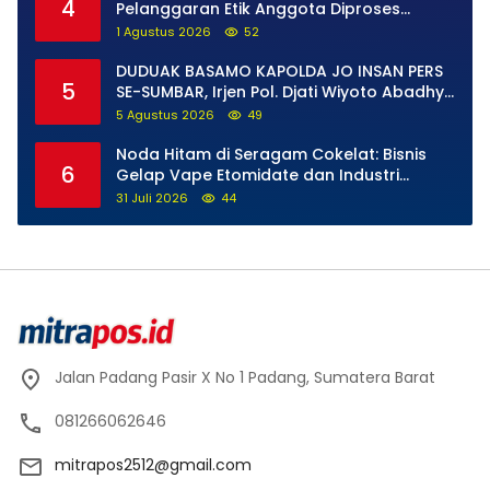
4
Pelanggaran Etik Anggota Diproses
Tanpa Pandang Bulu, Sidang Etik AKBP F
1 Agustus 2026
52
Dipercepat
DUDUAK BASAMO KAPOLDA JO INSAN PERS
5
SE-SUMBAR, Irjen Pol. Djati Wiyoto Abadhy
Tegaskan Tak Ada Ruang bagi Pelanggar
5 Agustus 2026
49
Hukum di Internal Polri
Noda Hitam di Seragam Cokelat: Bisnis
6
Gelap Vape Etomidate dan Industri
Pemerasan di Jantung Kepolisian
31 Juli 2026
44
Jalan Padang Pasir X No 1 Padang, Sumatera Barat
081266062646
mitrapos2512@gmail.com