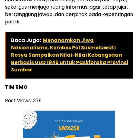
sekaligus menjaga ruang informasi agar tetap jujur,
bertanggung jawab, dan berpihak pada kepentingan
publik.
Baca Juga:
Menanamkan Jiwa
Nasionalisme, Kombes Pol Susmelawati
Rosya Sampaikan Nilai-Nilai Kebangsaan
Berbasis UUD 1945 untuk Paskibraka Provinsi
Sumbar
TIM RMO
Post Views:
379