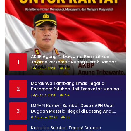
AKBP Agung Tribawanto Perintahkan
1
Jajaran Persempit Ruang Gerak Bandar
Narkoba di Pasaman Barat
1 Agustus 2026
65
Maraknya Tambang Emas Ilegal di
2
Pasaman: Puluhan Unit Excavator Merusak
Alam, di Kawasan Muaro Sungai Lolo
1 Agustus 2026
54
LMR-RI Komwil Sumbar Desak APH Usut
3
Dugaan Material Ilegal di Batang Anai,
Dugaan Keterkaitan PT UHA Diminta
6 Agustus 2026
53
Diselidiki Tuntas
Kapolda Sumbar Tegas! Dugaan