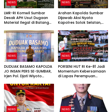
NEWS
NEWS
LMR-RI Komwil Sumbar
Arahan Kapolda Sumbar
Desak APH Usut Dugaan
Dijawab Aksi Nyata
Material Ilegal di Batang
Kapolres Solok Selatan,
Anai, Dugaan Keterkaitan
Polri Untuk Masyarakat
PT UHA Diminta Diselidiki
Bukan Sekadar Slogan
Tuntas
NEWS
NEWS
DUDUAK BASAMO KAPOLDA
PORSENI HUT RI Ke-81 Jadi
JO INSAN PERS SE-SUMBAR,
Momentum Kebersamaan
Irjen Pol. Djati Wiyoto
di Lapas Perempuan
Abadhy Tegaskan Tak Ada
Padang
Ruang bagi Pelanggar
Hukum di Internal Polri
NEWS
NEWS