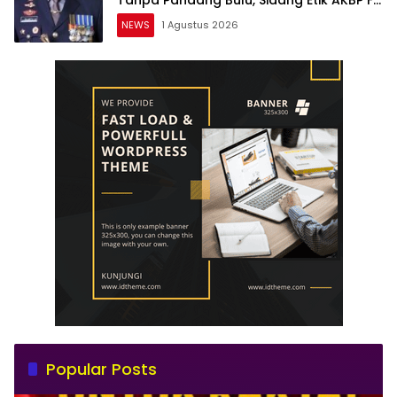
Tanpa Pandang Bulu, Sidang Etik AKBP F
Dipercepat
NEWS
1 Agustus 2026
Popular Posts