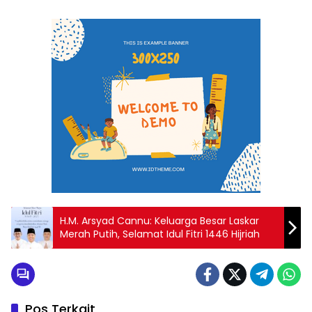
H.M. Arsyad Cannu: Keluarga Besar Laskar
Merah Putih, Selamat Idul Fitri 1446 Hijriah
Pos Terkait