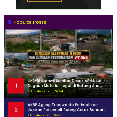
Popular Posts
LMR-RI Komwil Sumbar Desak APH Usut
1
Dugaan Material Ilegal di Batang Anai,
Dugaan Keterkaitan PT UHA Diminta
6 Agustus 2026
84
Diselidiki Tuntas
AKBP Agung Tribawanto Perintahkan
2
Jajaran Persempit Ruang Gerak Bandar
Narkoba di Pasaman Barat
1 Agustus 2026
66