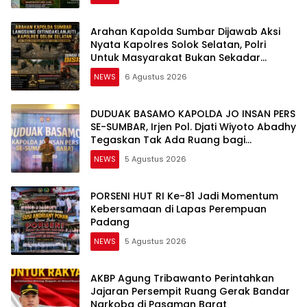
Arahan Kapolda Sumbar Dijawab Aksi
Nyata Kapolres Solok Selatan, Polri
Untuk Masyarakat Bukan Sekadar
Slogan
NEWS
6 Agustus 2026
DUDUAK BASAMO KAPOLDA JO INSAN PERS
SE-SUMBAR, Irjen Pol. Djati Wiyoto Abadhy
Tegaskan Tak Ada Ruang bagi
Pelanggar Hukum di Internal Polri
NEWS
5 Agustus 2026
PORSENI HUT RI Ke-81 Jadi Momentum
Kebersamaan di Lapas Perempuan
Padang
NEWS
5 Agustus 2026
AKBP Agung Tribawanto Perintahkan
Jajaran Persempit Ruang Gerak Bandar
Narkoba di Pasaman Barat