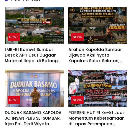
NEWS
NEWS
LMR-RI Komwil Sumbar
Arahan Kapolda Sumbar
Desak APH Usut Dugaan
Dijawab Aksi Nyata
Material Ilegal di Batang
Kapolres Solok Selatan,
Anai, Dugaan Keterkaitan
Polri Untuk Masyarakat
PT UHA Diminta Diselidiki
Bukan Sekadar Slogan
Tuntas
NEWS
NEWS
DUDUAK BASAMO KAPOLDA
PORSENI HUT RI Ke-81 Jadi
JO INSAN PERS SE-SUMBAR,
Momentum Kebersamaan
Irjen Pol. Djati Wiyoto
di Lapas Perempuan
Abadhy Tegaskan Tak Ada
Padang