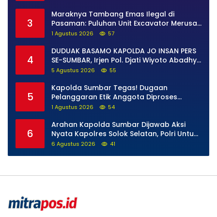
Maraknya Tambang Emas Ilegal di
3
Pasaman: Puluhan Unit Excavator Merusak
Alam, di Kawasan Muaro Sungai Lolo
1 Agustus 2026
57
DUDUAK BASAMO KAPOLDA JO INSAN PERS
4
SE-SUMBAR, Irjen Pol. Djati Wiyoto Abadhy
Tegaskan Tak Ada Ruang bagi Pelanggar
5 Agustus 2026
55
Hukum di Internal Polri
Kapolda Sumbar Tegas! Dugaan
5
Pelanggaran Etik Anggota Diproses
Tanpa Pandang Bulu, Sidang Etik AKBP F
1 Agustus 2026
54
Dipercepat
Arahan Kapolda Sumbar Dijawab Aksi
6
Nyata Kapolres Solok Selatan, Polri Untuk
Masyarakat Bukan Sekadar Slogan
6 Agustus 2026
41