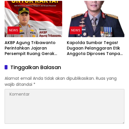
Ruang bagi Pelanggar
Hukum di Internal Polri
NEWS
NEWS
AKBP Agung Tribawanto
Kapolda Sumbar Tegas!
Perintahkan Jajaran
Dugaan Pelanggaran Etik
Persempit Ruang Gerak
Anggota Diproses Tanpa
Bandar Narkoba di
Pandang Bulu, Sidang Etik
Pasaman Barat
AKBP F Dipercepat
Tinggalkan Balasan
Alamat email Anda tidak akan dipublikasikan.
Ruas yang
wajib ditandai
*