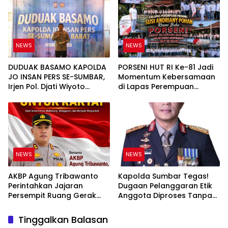
Tuntas
NEWS
NEWS
DUDUAK BASAMO KAPOLDA
PORSENI HUT RI Ke-81 Jadi
JO INSAN PERS SE-SUMBAR,
Momentum Kebersamaan
Irjen Pol. Djati Wiyoto
di Lapas Perempuan
Abadhy Tegaskan Tak Ada
Padang
Ruang bagi Pelanggar
Hukum di Internal Polri
NEWS
NEWS
AKBP Agung Tribawanto
Kapolda Sumbar Tegas!
Perintahkan Jajaran
Dugaan Pelanggaran Etik
Persempit Ruang Gerak
Anggota Diproses Tanpa
Bandar Narkoba di
Pandang Bulu, Sidang Etik
Pasaman Barat
AKBP F Dipercepat
Tinggalkan Balasan