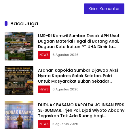
Baca Juga
LMR-RI Komwil Sumbar Desak APH Usut
Dugaan Material Ilegal di Batang Anai,
Dugaan Keterkaitan PT UHA Diminta
Diselidiki Tuntas
NEWS
6 Agustus 2026
Arahan Kapolda Sumbar Dijawab Aksi
Nyata Kapolres Solok Selatan, Polri
Untuk Masyarakat Bukan Sekadar
Slogan
NEWS
6 Agustus 2026
DUDUAK BASAMO KAPOLDA JO INSAN PERS
SE-SUMBAR, Irjen Pol. Djati Wiyoto Abadhy
Tegaskan Tak Ada Ruang bagi
Pelanggar Hukum di Internal Polri
NEWS
5 Agustus 2026