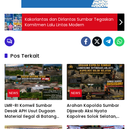
Kakorlantas dan Dirlantas Sumbar Tegaskan
Komitmen Lalu Lintas Modern
Pos Terkait
NEWS
NEWS
LMR-RI Komwil Sumbar
Arahan Kapolda Sumbar
Desak APH Usut Dugaan
Dijawab Aksi Nyata
Material Ilegal di Batang
Kapolres Solok Selatan,
Anai, Dugaan Keterkaitan
Polri Untuk Masyarakat
PT UHA Diminta Diselidiki
Bukan Sekadar Slogan