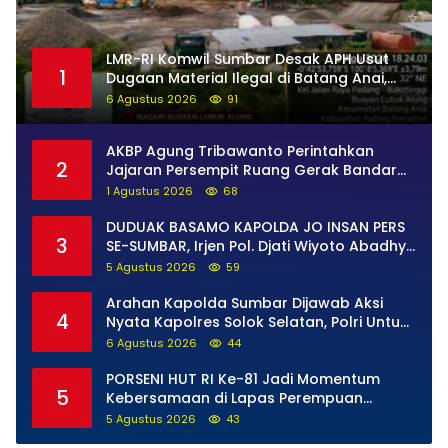
LMR-RI Komwil Sumbar Desak APH Usut
1
Dugaan Material Ilegal di Batang Anai,
Dugaan Keterkaitan PT UHA Diminta
6 Agustus 2026
91
Diselidiki Tuntas
AKBP Agung Tribawanto Perintahkan
2
Jajaran Persempit Ruang Gerak Bandar
Narkoba di Pasaman Barat
1 Agustus 2026
68
DUDUAK BASAMO KAPOLDA JO INSAN PERS
3
SE-SUMBAR, Irjen Pol. Djati Wiyoto Abadhy
Tegaskan Tak Ada Ruang bagi Pelanggar
5 Agustus 2026
59
Hukum di Internal Polri
Arahan Kapolda Sumbar Dijawab Aksi
4
Nyata Kapolres Solok Selatan, Polri Untuk
Masyarakat Bukan Sekadar Slogan
6 Agustus 2026
44
PORSENI HUT RI Ke-81 Jadi Momentum
5
Kebersamaan di Lapas Perempuan
Padang
5 Agustus 2026
43