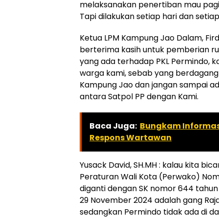
melaksanakan penertiban mau pagi
Tapi dilakukan setiap hari dan setia
Ketua LPM Kampung Jao Dalam, Fird
berterima kasih untuk pemberian r
yang ada terhadap PKL Permindo, ka
warga kami, sebab yang berdagang
Kampung Jao dan jangan sampai ada 
antara Satpol PP dengan Kami.
Baca Juga:
Bungkam Informasi
Respons Wartawan
Yusack David, SH.MH : kalau kita bi
Peraturan Wali Kota (Perwako) No
diganti dengan SK nomor 644 tahun 
29 November 2024 adalah gang Raja
sedangkan Permindo tidak ada di da