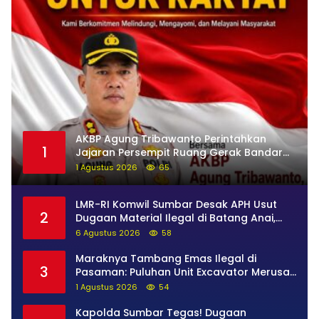
AKBP Agung Tribawanto Perintahkan
1
Jajaran Persempit Ruang Gerak Bandar
Narkoba di Pasaman Barat
1 Agustus 2026
65
LMR-RI Komwil Sumbar Desak APH Usut
2
Dugaan Material Ilegal di Batang Anai,
Dugaan Keterkaitan PT UHA Diminta
6 Agustus 2026
58
Diselidiki Tuntas
Maraknya Tambang Emas Ilegal di
3
Pasaman: Puluhan Unit Excavator Merusak
Alam, di Kawasan Muaro Sungai Lolo
1 Agustus 2026
54
Kapolda Sumbar Tegas! Dugaan