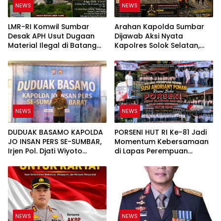
NEWS
NEWS
LMR-RI Komwil Sumbar
Arahan Kapolda Sumbar
Desak APH Usut Dugaan
Dijawab Aksi Nyata
Material Ilegal di Batang
Kapolres Solok Selatan,
Anai, Dugaan Keterkaitan
Polri Untuk Masyarakat
PT UHA Diminta Diselidiki
Bukan Sekadar Slogan
Tuntas
NEWS
NEWS
DUDUAK BASAMO KAPOLDA
PORSENI HUT RI Ke-81 Jadi
JO INSAN PERS SE-SUMBAR,
Momentum Kebersamaan
Irjen Pol. Djati Wiyoto
di Lapas Perempuan
Abadhy Tegaskan Tak Ada
Padang
Ruang bagi Pelanggar
Hukum di Internal Polri
NEWS
NEWS