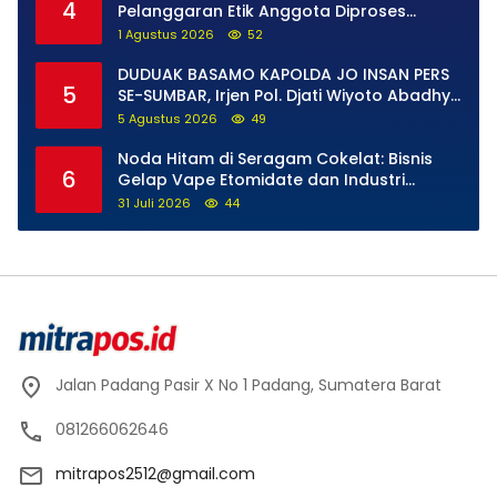
4
Pelanggaran Etik Anggota Diproses
Tanpa Pandang Bulu, Sidang Etik AKBP F
1 Agustus 2026
52
Dipercepat
DUDUAK BASAMO KAPOLDA JO INSAN PERS
5
SE-SUMBAR, Irjen Pol. Djati Wiyoto Abadhy
Tegaskan Tak Ada Ruang bagi Pelanggar
5 Agustus 2026
49
Hukum di Internal Polri
Noda Hitam di Seragam Cokelat: Bisnis
6
Gelap Vape Etomidate dan Industri
Pemerasan di Jantung Kepolisian
31 Juli 2026
44
Jalan Padang Pasir X No 1 Padang, Sumatera Barat
081266062646
mitrapos2512@gmail.com