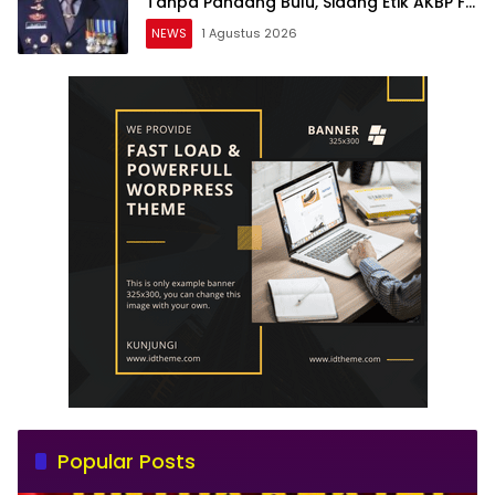
Tanpa Pandang Bulu, Sidang Etik AKBP F
Dipercepat
NEWS
1 Agustus 2026
Popular Posts