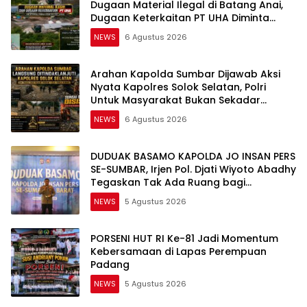
Dugaan Material Ilegal di Batang Anai,
Dugaan Keterkaitan PT UHA Diminta
Diselidiki Tuntas
NEWS
6 Agustus 2026
Arahan Kapolda Sumbar Dijawab Aksi
Nyata Kapolres Solok Selatan, Polri
Untuk Masyarakat Bukan Sekadar
Slogan
NEWS
6 Agustus 2026
DUDUAK BASAMO KAPOLDA JO INSAN PERS
SE-SUMBAR, Irjen Pol. Djati Wiyoto Abadhy
Tegaskan Tak Ada Ruang bagi
Pelanggar Hukum di Internal Polri
NEWS
5 Agustus 2026
PORSENI HUT RI Ke-81 Jadi Momentum
Kebersamaan di Lapas Perempuan
Padang
NEWS
5 Agustus 2026