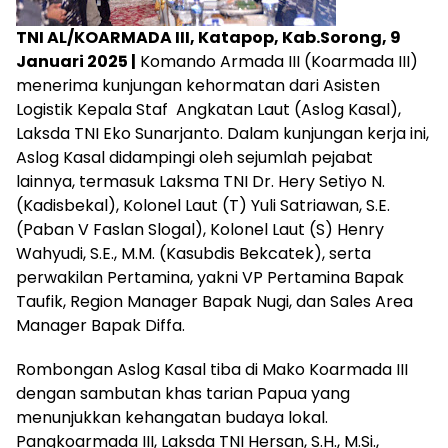
TNI AL/KOARMADA III, Katapop, Kab.Sorong, 9
Januari 2025 |
Komando Armada III (Koarmada III)
menerima kunjungan kehormatan dari Asisten
Logistik Kepala Staf Angkatan Laut (Aslog Kasal),
Laksda TNI Eko Sunarjanto. Dalam kunjungan kerja ini,
Aslog Kasal didampingi oleh sejumlah pejabat
lainnya, termasuk Laksma TNI Dr. Hery Setiyo N.
(Kadisbekal), Kolonel Laut (T) Yuli Satriawan, S.E.
(Paban V Faslan Slogal), Kolonel Laut (S) Henry
Wahyudi, S.E., M.M. (Kasubdis Bekcatek), serta
perwakilan Pertamina, yakni VP Pertamina Bapak
Taufik, Region Manager Bapak Nugi, dan Sales Area
Manager Bapak Diffa.
Rombongan Aslog Kasal tiba di Mako Koarmada III
dengan sambutan khas tarian Papua yang
menunjukkan kehangatan budaya lokal.
Pangkoarmada III, Laksda TNI Hersan, S.H., M.Si.,