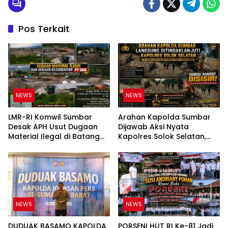
Pos Terkait
NEWS
NEWS
LMR-RI Komwil Sumbar
Arahan Kapolda Sumbar
Desak APH Usut Dugaan
Dijawab Aksi Nyata
Material Ilegal di Batang
Kapolres Solok Selatan,
Anai, Dugaan Keterkaitan
Polri Untuk Masyarakat
PT UHA Diminta Diselidiki
Bukan Sekadar Slogan
Tuntas
NEWS
NEWS
DUDUAK BASAMO KAPOLDA
PORSENI HUT RI Ke-81 Jadi