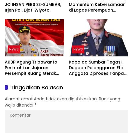
JO INSAN PERS SE-SUMBAR,
Momentum Kebersamaan
Irjen Pol. Djati Wiyoto
di Lapas Perempuan
Abadhy Tegaskan Tak Ada
Padang
Ruang bagi Pelanggar
Hukum di Internal Polri
NEWS
NEWS
AKBP Agung Tribawanto
Kapolda Sumbar Tegas!
Perintahkan Jajaran
Dugaan Pelanggaran Etik
Persempit Ruang Gerak
Anggota Diproses Tanpa
Bandar Narkoba di
Pandang Bulu, Sidang Etik
Pasaman Barat
AKBP F Dipercepat
Tinggalkan Balasan
Alamat email Anda tidak akan dipublikasikan.
Ruas yang
wajib ditandai
*