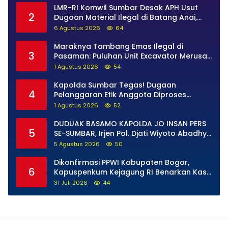
LMR-RI Komwil Sumbar Desak APH Usut
2
Dugaan Material Ilegal di Batang Anai,
Dugaan Keterkaitan PT UHA Diminta
6 Agustus 2026
64
Diselidiki Tuntas
Maraknya Tambang Emas Ilegal di
3
Pasaman: Puluhan Unit Excavator Merusak
Alam, di Kawasan Muaro Sungai Lolo
1 Agustus 2026
54
Kapolda Sumbar Tegas! Dugaan
4
Pelanggaran Etik Anggota Diproses
Tanpa Pandang Bulu, Sidang Etik AKBP F
1 Agustus 2026
52
Dipercepat
DUDUAK BASAMO KAPOLDA JO INSAN PERS
5
SE-SUMBAR, Irjen Pol. Djati Wiyoto Abadhy
Tegaskan Tak Ada Ruang bagi Pelanggar
5 Agustus 2026
50
Hukum di Internal Polri
Dikonfirmasi PPWI Kabupaten Bogor,
6
Kapuspenkum Kejagung RI Benarkan Kasi
Pidsus Kejari Kabupaten Bogor Jalani
31 Juli 2026
44
Pemeriksaan