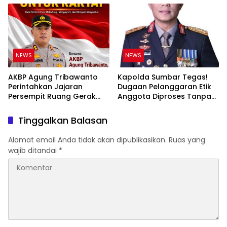
Ruang bagi Pelanggar
Hukum di Internal Polri
NEWS
NEWS
AKBP Agung Tribawanto
Kapolda Sumbar Tegas!
Perintahkan Jajaran
Dugaan Pelanggaran Etik
Persempit Ruang Gerak
Anggota Diproses Tanpa
Bandar Narkoba di
Pandang Bulu, Sidang Etik
Pasaman Barat
AKBP F Dipercepat
Tinggalkan Balasan
Alamat email Anda tidak akan dipublikasikan.
Ruas yang
wajib ditandai
*