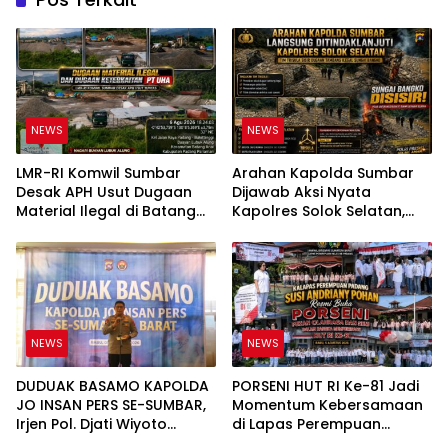
NEWS
NEWS
LMR-RI Komwil Sumbar
Arahan Kapolda Sumbar
Desak APH Usut Dugaan
Dijawab Aksi Nyata
Material Ilegal di Batang
Kapolres Solok Selatan,
Anai, Dugaan Keterkaitan
Polri Untuk Masyarakat
PT UHA Diminta Diselidiki
Bukan Sekadar Slogan
Tuntas
NEWS
NEWS
DUDUAK BASAMO KAPOLDA
PORSENI HUT RI Ke-81 Jadi
JO INSAN PERS SE-SUMBAR,
Momentum Kebersamaan
Irjen Pol. Djati Wiyoto
di Lapas Perempuan
Abadhy Tegaskan Tak Ada
Padang