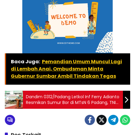
Baca Juga:
Pemandian Umum Muncul Lagi
di Lembah Anai, Ombudsman Minta
Gubernur Sumbar Ambil Tindakan Tegas
Dandim 0312/Padang Letkol Inf Ferry Adianto
Resmikan Sumur Bor di MTsN 6 Padang, TNI
AD Hadir Jawab Krisis Air Bersih
Pos Terkait