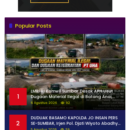
Popular Posts
LMR-RI Komwil Sumbar Desak APH Usut
1
Dugaan Material Ilegal di Batang Anai,
Dugaan Keterkaitan PT UHA Diminta
6 Agustus 2026
92
Diselidiki Tuntas
DUDUAK BASAMO KAPOLDA JO INSAN PERS
2
SE-SUMBAR, Irjen Pol. Djati Wiyoto Abadhy
Tegaskan Tak Ada Ruang bagi Pelanggar
5 Agustus 2026
59