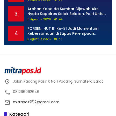
Hukum di Internal Polri
Arahan Kapolda Sumbar Dijawab Aksi
3
Nyata Kapolres Solok Selatan, Polri Untuk
Masyarakat Bukan Sekadar Slogan
6 Agustus 2026
44
PORSENI HUT RI Ke-81 Jadi Momentum
4
Kebersamaan di Lapas Perempuan
Padang
5 Agustus 2026
44
Jalan Padang Pasir X No 1 Padang, Sumatera Barat
081266062646
mitrapos2512@gmail.com
Kategori