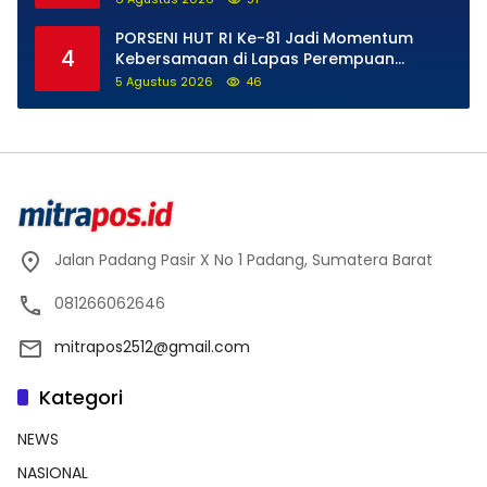
PORSENI HUT RI Ke-81 Jadi Momentum
4
Kebersamaan di Lapas Perempuan
Padang
5 Agustus 2026
46
Jalan Padang Pasir X No 1 Padang, Sumatera Barat
081266062646
mitrapos2512@gmail.com
Kategori
NEWS
NASIONAL