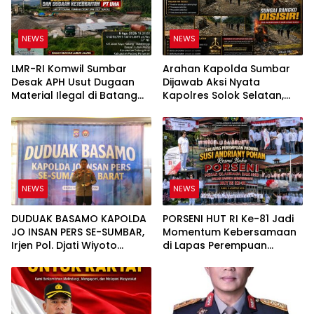
NEWS
NEWS
LMR-RI Komwil Sumbar
Arahan Kapolda Sumbar
Desak APH Usut Dugaan
Dijawab Aksi Nyata
Material Ilegal di Batang
Kapolres Solok Selatan,
Anai, Dugaan Keterkaitan
Polri Untuk Masyarakat
PT UHA Diminta Diselidiki
Bukan Sekadar Slogan
Tuntas
NEWS
NEWS
DUDUAK BASAMO KAPOLDA
PORSENI HUT RI Ke-81 Jadi
JO INSAN PERS SE-SUMBAR,
Momentum Kebersamaan
Irjen Pol. Djati Wiyoto
di Lapas Perempuan
Abadhy Tegaskan Tak Ada
Padang
Ruang bagi Pelanggar
Hukum di Internal Polri