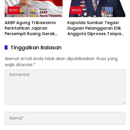
NEWS
NEWS
AKBP Agung Tribawanto
Kapolda Sumbar Tegas!
Perintahkan Jajaran
Dugaan Pelanggaran Etik
Persempit Ruang Gerak
Anggota Diproses Tanpa
Bandar Narkoba di
Pandang Bulu, Sidang Etik
Pasaman Barat
AKBP F Dipercepat
Tinggalkan Balasan
Alamat email Anda tidak akan dipublikasikan.
Ruas yang
wajib ditandai
*