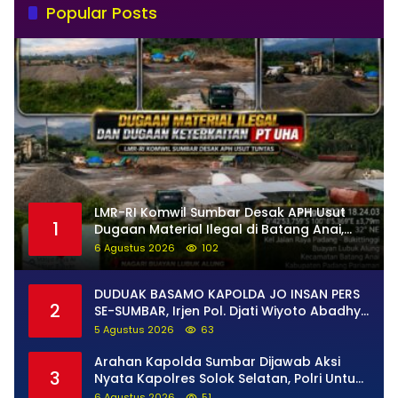
Popular Posts
LMR-RI Komwil Sumbar Desak APH Usut
1
Dugaan Material Ilegal di Batang Anai,
Dugaan Keterkaitan PT UHA Diminta
6 Agustus 2026
102
Diselidiki Tuntas
DUDUAK BASAMO KAPOLDA JO INSAN PERS
2
SE-SUMBAR, Irjen Pol. Djati Wiyoto Abadhy
Tegaskan Tak Ada Ruang bagi Pelanggar
5 Agustus 2026
63
Hukum di Internal Polri
Arahan Kapolda Sumbar Dijawab Aksi
3
Nyata Kapolres Solok Selatan, Polri Untuk
Masyarakat Bukan Sekadar Slogan
6 Agustus 2026
51