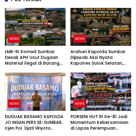
NEWS
NEWS
LMR-RI Komwil Sumbar
Arahan Kapolda Sumbar
Desak APH Usut Dugaan
Dijawab Aksi Nyata
Material Ilegal di Batang
Kapolres Solok Selatan,
Anai, Dugaan Keterkaitan
Polri Untuk Masyarakat
PT UHA Diminta Diselidiki
Bukan Sekadar Slogan
Tuntas
NEWS
NEWS
DUDUAK BASAMO KAPOLDA
PORSENI HUT RI Ke-81 Jadi
JO INSAN PERS SE-SUMBAR,
Momentum Kebersamaan
Irjen Pol. Djati Wiyoto
di Lapas Perempuan
Abadhy Tegaskan Tak Ada
Padang