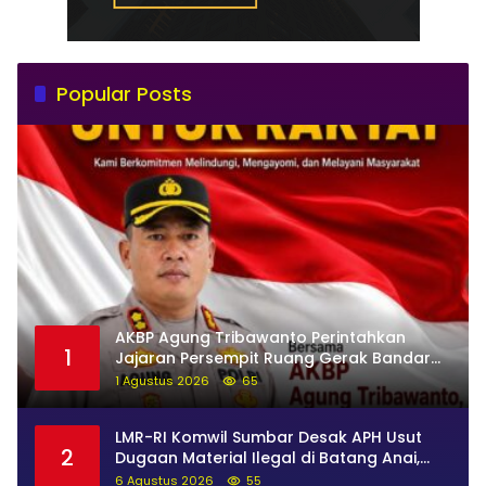
Popular Posts
AKBP Agung Tribawanto Perintahkan
1
Jajaran Persempit Ruang Gerak Bandar
Narkoba di Pasaman Barat
1 Agustus 2026
65
LMR-RI Komwil Sumbar Desak APH Usut
2
Dugaan Material Ilegal di Batang Anai,
Dugaan Keterkaitan PT UHA Diminta
6 Agustus 2026
55