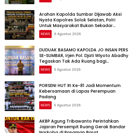
Arahan Kapolda Sumbar Dijawab Aksi
Nyata Kapolres Solok Selatan, Polri
Untuk Masyarakat Bukan Sekadar
Slogan
NEWS
6 Agustus 2026
DUDUAK BASAMO KAPOLDA JO INSAN PERS
SE-SUMBAR, Irjen Pol. Djati Wiyoto Abadhy
Tegaskan Tak Ada Ruang bagi
Pelanggar Hukum di Internal Polri
NEWS
5 Agustus 2026
PORSENI HUT RI Ke-81 Jadi Momentum
Kebersamaan di Lapas Perempuan
Padang
NEWS
5 Agustus 2026
AKBP Agung Tribawanto Perintahkan
Jajaran Persempit Ruang Gerak Bandar
Narkoba di Pasaman Barat