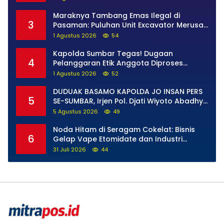
Diselidiki Tuntas
Maraknya Tambang Emas Ilegal di
3
Pasaman: Puluhan Unit Excavator Merusak
Alam, di Kawasan Muaro Sungai Lolo
1 Agustus 2026
54
Kapolda Sumbar Tegas! Dugaan
4
Pelanggaran Etik Anggota Diproses
Tanpa Pandang Bulu, Sidang Etik AKBP F
1 Agustus 2026
52
Dipercepat
DUDUAK BASAMO KAPOLDA JO INSAN PERS
5
SE-SUMBAR, Irjen Pol. Djati Wiyoto Abadhy
Tegaskan Tak Ada Ruang bagi Pelanggar
5 Agustus 2026
49
Hukum di Internal Polri
Noda Hitam di Seragam Cokelat: Bisnis
6
Gelap Vape Etomidate dan Industri
Pemerasan di Jantung Kepolisian
31 Juli 2026
44