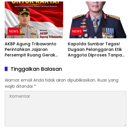
Ruang bagi Pelanggar
Hukum di Internal Polri
NEWS
NEWS
AKBP Agung Tribawanto
Kapolda Sumbar Tegas!
Perintahkan Jajaran
Dugaan Pelanggaran Etik
Persempit Ruang Gerak
Anggota Diproses Tanpa
Bandar Narkoba di
Pandang Bulu, Sidang Etik
Pasaman Barat
AKBP F Dipercepat
Tinggalkan Balasan
Alamat email Anda tidak akan dipublikasikan.
Ruas yang
wajib ditandai
*