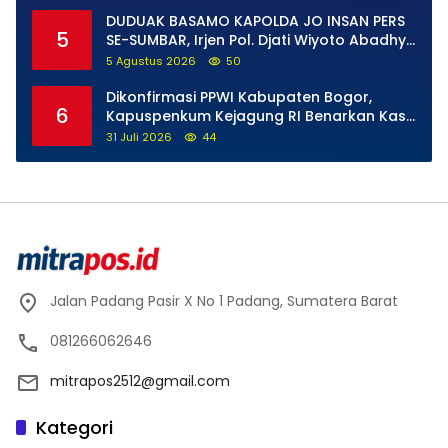
Dipercepat
DUDUAK BASAMO KAPOLDA JO INSAN PERS
5
SE-SUMBAR, Irjen Pol. Djati Wiyoto Abadhy
Tegaskan Tak Ada Ruang bagi Pelanggar
5 Agustus 2026
50
Hukum di Internal Polri
Dikonfirmasi PPWI Kabupaten Bogor,
6
Kapuspenkum Kejagung RI Benarkan Kasi
Pidsus Kejari Kabupaten Bogor Jalani
31 Juli 2026
44
Pemeriksaan
Jalan Padang Pasir X No 1 Padang, Sumatera Barat
081266062646
mitrapos2512@gmail.com
Kategori