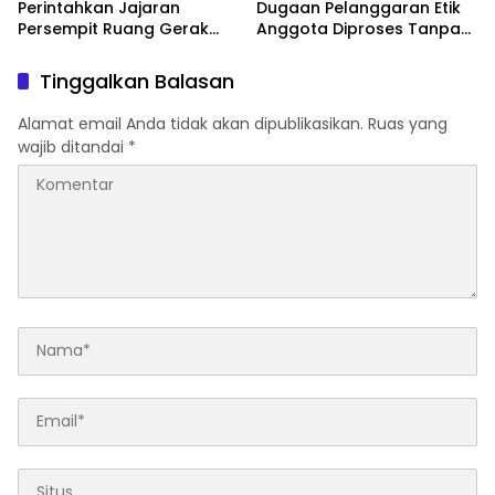
Perintahkan Jajaran
Dugaan Pelanggaran Etik
Persempit Ruang Gerak
Anggota Diproses Tanpa
Bandar Narkoba di
Pandang Bulu, Sidang Etik
Pasaman Barat
AKBP F Dipercepat
Tinggalkan Balasan
Alamat email Anda tidak akan dipublikasikan.
Ruas yang
wajib ditandai
*