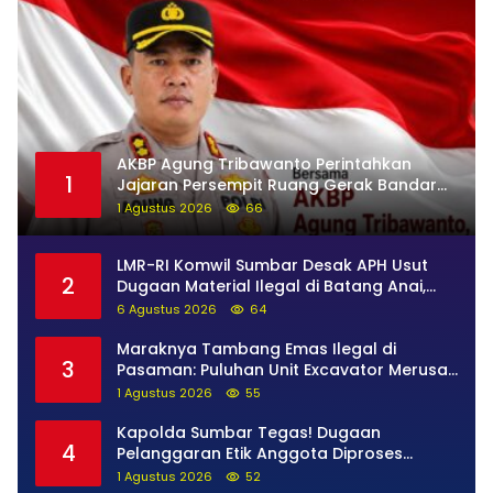
AKBP Agung Tribawanto Perintahkan
1
Jajaran Persempit Ruang Gerak Bandar
Narkoba di Pasaman Barat
1 Agustus 2026
66
LMR-RI Komwil Sumbar Desak APH Usut
2
Dugaan Material Ilegal di Batang Anai,
Dugaan Keterkaitan PT UHA Diminta
6 Agustus 2026
64
Diselidiki Tuntas
Maraknya Tambang Emas Ilegal di
3
Pasaman: Puluhan Unit Excavator Merusak
Alam, di Kawasan Muaro Sungai Lolo
1 Agustus 2026
55
Kapolda Sumbar Tegas! Dugaan
4
Pelanggaran Etik Anggota Diproses
Tanpa Pandang Bulu, Sidang Etik AKBP F
1 Agustus 2026
52