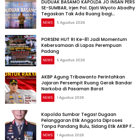
DUDUAK BASAMO KAPOLDA JO INSAN PERS
SE-SUMBAR, Irjen Pol. Djati Wiyoto Abadhy
Tegaskan Tak Ada Ruang bagi
Pelanggar Hukum di Internal Polri
NEWS
5 Agustus 2026
PORSENI HUT RI Ke-81 Jadi Momentum
Kebersamaan di Lapas Perempuan
Padang
NEWS
5 Agustus 2026
AKBP Agung Tribawanto Perintahkan
Jajaran Persempit Ruang Gerak Bandar
Narkoba di Pasaman Barat
NEWS
1 Agustus 2026
Kapolda Sumbar Tegas! Dugaan
Pelanggaran Etik Anggota Diproses
Tanpa Pandang Bulu, Sidang Etik AKBP F
Dipercepat
NEWS
1 Agustus 2026