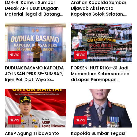
LMR-RI Komwil Sumbar
Arahan Kapolda Sumbar
Desak APH Usut Dugaan
Dijawab Aksi Nyata
Material Ilegal di Batang
Kapolres Solok Selatan,
Anai, Dugaan Keterkaitan
Polri Untuk Masyarakat
PT UHA Diminta Diselidiki
Bukan Sekadar Slogan
Tuntas
NEWS
NEWS
DUDUAK BASAMO KAPOLDA
PORSENI HUT RI Ke-81 Jadi
JO INSAN PERS SE-SUMBAR,
Momentum Kebersamaan
Irjen Pol. Djati Wiyoto
di Lapas Perempuan
Abadhy Tegaskan Tak Ada
Padang
Ruang bagi Pelanggar
Hukum di Internal Polri
NEWS
NEWS
AKBP Agung Tribawanto
Kapolda Sumbar Tegas!