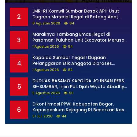
LMR-RI Komwil Sumbar Desak APH Usut
2
Dugaan Material Ilegal di Batang Anai,
Dugaan Keterkaitan PT UHA Diminta
6 Agustus 2026
64
Diselidiki Tuntas
Maraknya Tambang Emas Ilegal di
3
Pasaman: Puluhan Unit Excavator Merusak
Alam, di Kawasan Muaro Sungai Lolo
1 Agustus 2026
54
Kapolda Sumbar Tegas! Dugaan
4
Pelanggaran Etik Anggota Diproses
Tanpa Pandang Bulu, Sidang Etik AKBP F
1 Agustus 2026
52
Dipercepat
DUDUAK BASAMO KAPOLDA JO INSAN PERS
5
SE-SUMBAR, Irjen Pol. Djati Wiyoto Abadhy
Tegaskan Tak Ada Ruang bagi Pelanggar
5 Agustus 2026
50
Hukum di Internal Polri
Dikonfirmasi PPWI Kabupaten Bogor,
6
Kapuspenkum Kejagung RI Benarkan Kasi
Pidsus Kejari Kabupaten Bogor Jalani
31 Juli 2026
44
Pemeriksaan