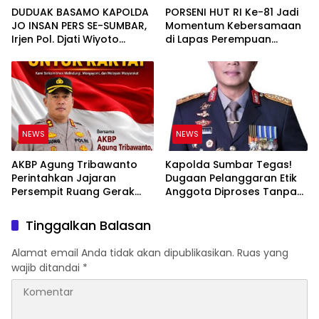
DUDUAK BASAMO KAPOLDA
PORSENI HUT RI Ke-81 Jadi
JO INSAN PERS SE-SUMBAR,
Momentum Kebersamaan
Irjen Pol. Djati Wiyoto
di Lapas Perempuan
Abadhy Tegaskan Tak Ada
Padang
Ruang bagi Pelanggar
Hukum di Internal Polri
NEWS
NEWS
AKBP Agung Tribawanto
Kapolda Sumbar Tegas!
Perintahkan Jajaran
Dugaan Pelanggaran Etik
Persempit Ruang Gerak
Anggota Diproses Tanpa
Bandar Narkoba di
Pandang Bulu, Sidang Etik
Pasaman Barat
AKBP F Dipercepat
Tinggalkan Balasan
Alamat email Anda tidak akan dipublikasikan.
Ruas yang
wajib ditandai
*