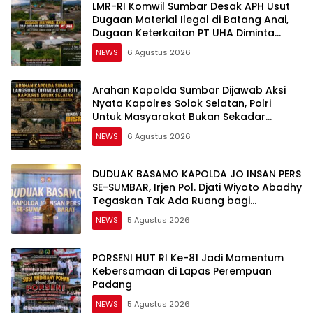
LMR-RI Komwil Sumbar Desak APH Usut
Dugaan Material Ilegal di Batang Anai,
Dugaan Keterkaitan PT UHA Diminta
Diselidiki Tuntas
NEWS
6 Agustus 2026
Arahan Kapolda Sumbar Dijawab Aksi
Nyata Kapolres Solok Selatan, Polri
Untuk Masyarakat Bukan Sekadar
Slogan
NEWS
6 Agustus 2026
DUDUAK BASAMO KAPOLDA JO INSAN PERS
SE-SUMBAR, Irjen Pol. Djati Wiyoto Abadhy
Tegaskan Tak Ada Ruang bagi
Pelanggar Hukum di Internal Polri
NEWS
5 Agustus 2026
PORSENI HUT RI Ke-81 Jadi Momentum
Kebersamaan di Lapas Perempuan
Padang
NEWS
5 Agustus 2026