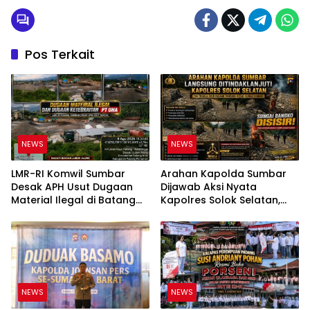
Pos Terkait
NEWS
NEWS
LMR-RI Komwil Sumbar
Arahan Kapolda Sumbar
Desak APH Usut Dugaan
Dijawab Aksi Nyata
Material Ilegal di Batang
Kapolres Solok Selatan,
Anai, Dugaan Keterkaitan
Polri Untuk Masyarakat
PT UHA Diminta Diselidiki
Bukan Sekadar Slogan
Tuntas
NEWS
NEWS