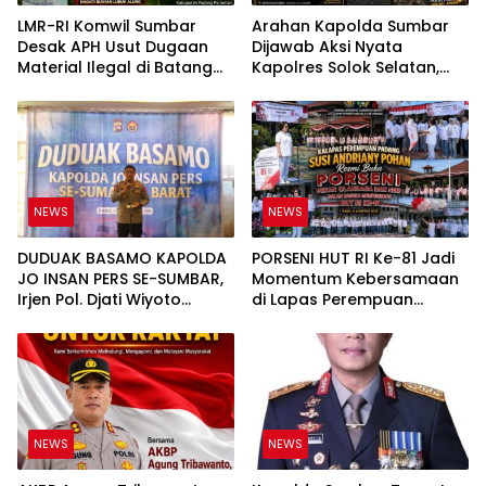
LMR-RI Komwil Sumbar
Arahan Kapolda Sumbar
Desak APH Usut Dugaan
Dijawab Aksi Nyata
Material Ilegal di Batang
Kapolres Solok Selatan,
Anai, Dugaan Keterkaitan
Polri Untuk Masyarakat
PT UHA Diminta Diselidiki
Bukan Sekadar Slogan
Tuntas
NEWS
NEWS
DUDUAK BASAMO KAPOLDA
PORSENI HUT RI Ke-81 Jadi
JO INSAN PERS SE-SUMBAR,
Momentum Kebersamaan
Irjen Pol. Djati Wiyoto
di Lapas Perempuan
Abadhy Tegaskan Tak Ada
Padang
Ruang bagi Pelanggar
Hukum di Internal Polri
NEWS
NEWS