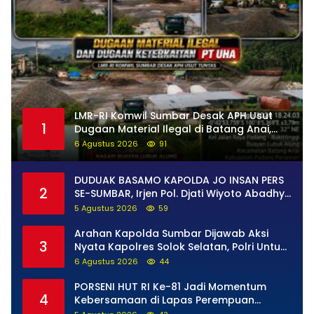
LMR-RI Komwil Sumbar Desak APH Usut
1
Dugaan Material Ilegal di Batang Anai,
Dugaan Keterkaitan PT UHA Diminta
6 Agustus 2026
91
Diselidiki Tuntas
DUDUAK BASAMO KAPOLDA JO INSAN PERS
2
SE-SUMBAR, Irjen Pol. Djati Wiyoto Abadhy
Tegaskan Tak Ada Ruang bagi Pelanggar
5 Agustus 2026
59
Hukum di Internal Polri
Arahan Kapolda Sumbar Dijawab Aksi
3
Nyata Kapolres Solok Selatan, Polri Untuk
Masyarakat Bukan Sekadar Slogan
6 Agustus 2026
44
PORSENI HUT RI Ke-81 Jadi Momentum
4
Kebersamaan di Lapas Perempuan
Padang