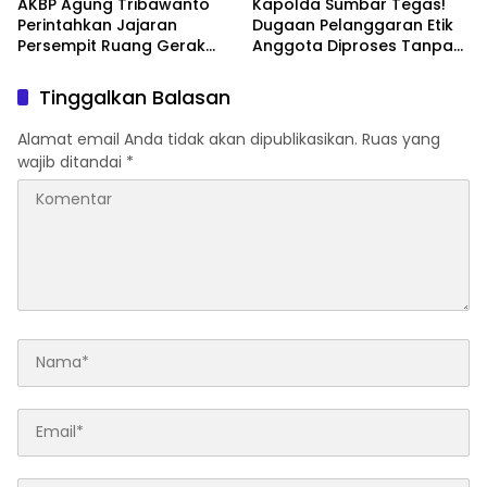
AKBP Agung Tribawanto
Kapolda Sumbar Tegas!
Perintahkan Jajaran
Dugaan Pelanggaran Etik
Persempit Ruang Gerak
Anggota Diproses Tanpa
Bandar Narkoba di
Pandang Bulu, Sidang Etik
Pasaman Barat
AKBP F Dipercepat
Tinggalkan Balasan
Alamat email Anda tidak akan dipublikasikan.
Ruas yang
wajib ditandai
*