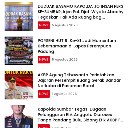
DUDUAK BASAMO KAPOLDA JO INSAN PERS
SE-SUMBAR, Irjen Pol. Djati Wiyoto Abadhy
Tegaskan Tak Ada Ruang bagi
Pelanggar Hukum di Internal Polri
NEWS
5 Agustus 2026
PORSENI HUT RI Ke-81 Jadi Momentum
Kebersamaan di Lapas Perempuan
Padang
NEWS
5 Agustus 2026
AKBP Agung Tribawanto Perintahkan
Jajaran Persempit Ruang Gerak Bandar
Narkoba di Pasaman Barat
NEWS
1 Agustus 2026
Kapolda Sumbar Tegas! Dugaan
Pelanggaran Etik Anggota Diproses
Tanpa Pandang Bulu, Sidang Etik AKBP F
Dipercepat