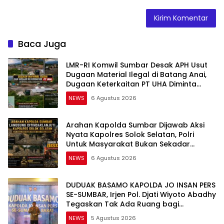
Baca Juga
LMR-RI Komwil Sumbar Desak APH Usut
Dugaan Material Ilegal di Batang Anai,
Dugaan Keterkaitan PT UHA Diminta
Diselidiki Tuntas
NEWS
6 Agustus 2026
Arahan Kapolda Sumbar Dijawab Aksi
Nyata Kapolres Solok Selatan, Polri
Untuk Masyarakat Bukan Sekadar
Slogan
NEWS
6 Agustus 2026
DUDUAK BASAMO KAPOLDA JO INSAN PERS
SE-SUMBAR, Irjen Pol. Djati Wiyoto Abadhy
Tegaskan Tak Ada Ruang bagi
Pelanggar Hukum di Internal Polri
NEWS
5 Agustus 2026