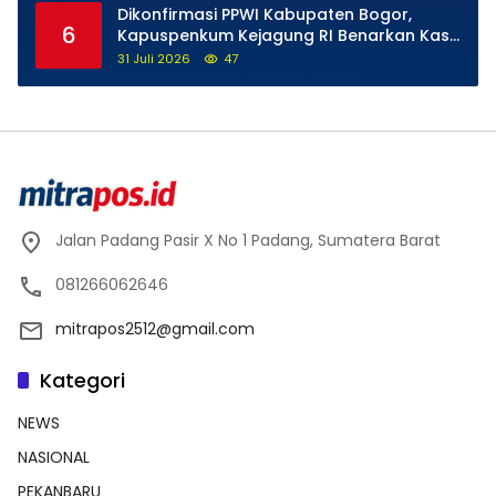
Dikonfirmasi PPWI Kabupaten Bogor,
6
Kapuspenkum Kejagung RI Benarkan Kasi
Pidsus Kejari Kabupaten Bogor Jalani
31 Juli 2026
47
Pemeriksaan
Jalan Padang Pasir X No 1 Padang, Sumatera Barat
081266062646
mitrapos2512@gmail.com
Kategori
NEWS
NASIONAL
PEKANBARU