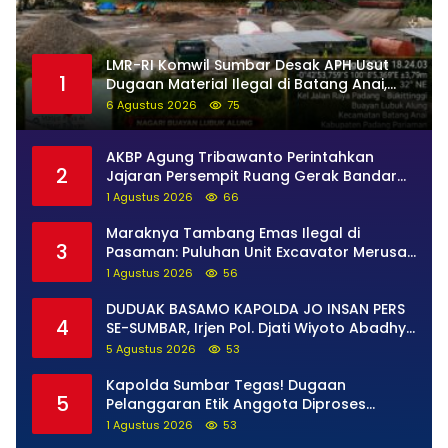
LMR-RI Komwil Sumbar Desak APH Usut
1
Dugaan Material Ilegal di Batang Anai,
Dugaan Keterkaitan PT UHA Diminta
6 Agustus 2026
75
Diselidiki Tuntas
AKBP Agung Tribawanto Perintahkan
2
Jajaran Persempit Ruang Gerak Bandar
Narkoba di Pasaman Barat
1 Agustus 2026
66
Maraknya Tambang Emas Ilegal di
3
Pasaman: Puluhan Unit Excavator Merusak
Alam, di Kawasan Muaro Sungai Lolo
1 Agustus 2026
56
DUDUAK BASAMO KAPOLDA JO INSAN PERS
4
SE-SUMBAR, Irjen Pol. Djati Wiyoto Abadhy
Tegaskan Tak Ada Ruang bagi Pelanggar
5 Agustus 2026
53
Hukum di Internal Polri
Kapolda Sumbar Tegas! Dugaan
5
Pelanggaran Etik Anggota Diproses
Tanpa Pandang Bulu, Sidang Etik AKBP F
1 Agustus 2026
53
Dipercepat