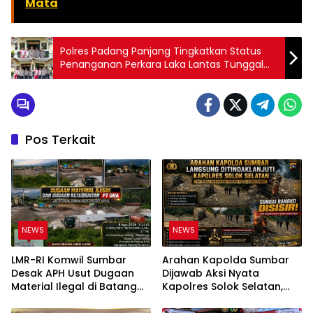
Mata
Polres Padang Panjang Tingkatkan Status
Penanganan Perkara Laka Lantas Tunggal
Bus ALS ke Tahap Penyidikan, 12 Korban
Meninggal Dunia
Pos Terkait
NEWS
NEWS
LMR-RI Komwil Sumbar
Arahan Kapolda Sumbar
Desak APH Usut Dugaan
Dijawab Aksi Nyata
Material Ilegal di Batang
Kapolres Solok Selatan,
Anai, Dugaan Keterkaitan
Polri Untuk Masyarakat