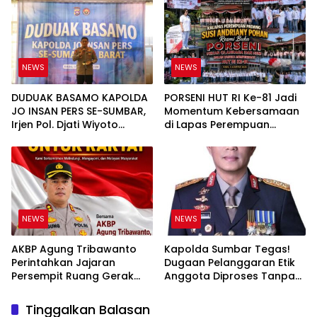
PT UHA Diminta Diselidiki
Bukan Sekadar Slogan
Tuntas
NEWS
NEWS
DUDUAK BASAMO KAPOLDA
PORSENI HUT RI Ke-81 Jadi
JO INSAN PERS SE-SUMBAR,
Momentum Kebersamaan
Irjen Pol. Djati Wiyoto
di Lapas Perempuan
Abadhy Tegaskan Tak Ada
Padang
Ruang bagi Pelanggar
Hukum di Internal Polri
NEWS
NEWS
AKBP Agung Tribawanto
Kapolda Sumbar Tegas!
Perintahkan Jajaran
Dugaan Pelanggaran Etik
Persempit Ruang Gerak
Anggota Diproses Tanpa
Bandar Narkoba di
Pandang Bulu, Sidang Etik
Pasaman Barat
AKBP F Dipercepat
Tinggalkan Balasan