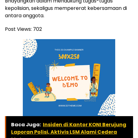
Bhayangkari dalam mendukung tugas-tugas
kepolisian, sekaligus mempererat kebersamaan di
antara anggota.
Post Views:
702
Baca Juga:
Insiden di Kantor KONI Berujung
Laporan Polisi, Aktivis LSM Alami Cedera