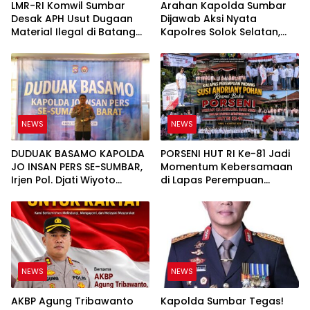
LMR-RI Komwil Sumbar
Arahan Kapolda Sumbar
Desak APH Usut Dugaan
Dijawab Aksi Nyata
Material Ilegal di Batang
Kapolres Solok Selatan,
Anai, Dugaan Keterkaitan
Polri Untuk Masyarakat
PT UHA Diminta Diselidiki
Bukan Sekadar Slogan
Tuntas
NEWS
NEWS
DUDUAK BASAMO KAPOLDA
PORSENI HUT RI Ke-81 Jadi
JO INSAN PERS SE-SUMBAR,
Momentum Kebersamaan
Irjen Pol. Djati Wiyoto
di Lapas Perempuan
Abadhy Tegaskan Tak Ada
Padang
Ruang bagi Pelanggar
Hukum di Internal Polri
NEWS
NEWS
AKBP Agung Tribawanto
Kapolda Sumbar Tegas!