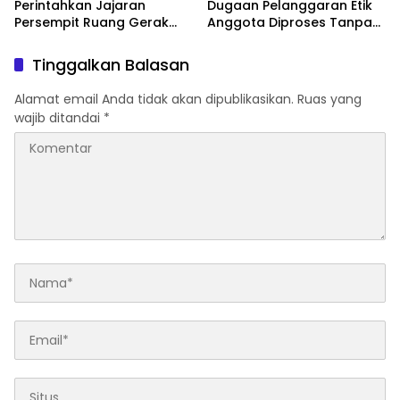
Perintahkan Jajaran
Dugaan Pelanggaran Etik
Persempit Ruang Gerak
Anggota Diproses Tanpa
Bandar Narkoba di
Pandang Bulu, Sidang Etik
Pasaman Barat
AKBP F Dipercepat
Tinggalkan Balasan
Alamat email Anda tidak akan dipublikasikan.
Ruas yang
wajib ditandai
*