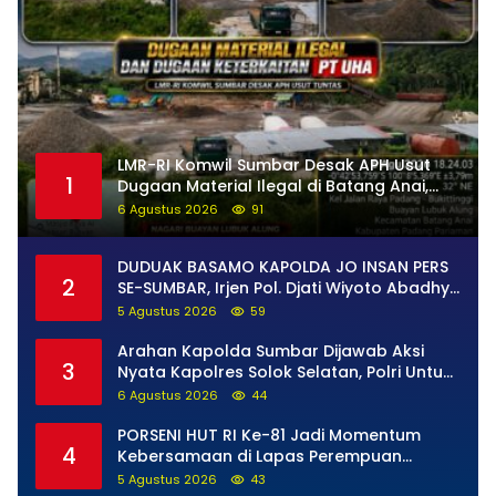
LMR-RI Komwil Sumbar Desak APH Usut
1
Dugaan Material Ilegal di Batang Anai,
Dugaan Keterkaitan PT UHA Diminta
6 Agustus 2026
91
Diselidiki Tuntas
DUDUAK BASAMO KAPOLDA JO INSAN PERS
2
SE-SUMBAR, Irjen Pol. Djati Wiyoto Abadhy
Tegaskan Tak Ada Ruang bagi Pelanggar
5 Agustus 2026
59
Hukum di Internal Polri
Arahan Kapolda Sumbar Dijawab Aksi
3
Nyata Kapolres Solok Selatan, Polri Untuk
Masyarakat Bukan Sekadar Slogan
6 Agustus 2026
44
PORSENI HUT RI Ke-81 Jadi Momentum
4
Kebersamaan di Lapas Perempuan
Padang
5 Agustus 2026
43