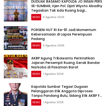
DUDUAK BASAMO KAPOLDA JO INSAN PERS
SE-SUMBAR, Irjen Pol. Djati Wiyoto Abadhy
Tegaskan Tak Ada Ruang bagi
Pelanggar Hukum di Internal Polri
NEWS
5 Agustus 2026
PORSENI HUT RI Ke-81 Jadi Momentum
Kebersamaan di Lapas Perempuan
Padang
NEWS
5 Agustus 2026
AKBP Agung Tribawanto Perintahkan
Jajaran Persempit Ruang Gerak Bandar
Narkoba di Pasaman Barat
NEWS
1 Agustus 2026
Kapolda Sumbar Tegas! Dugaan
Pelanggaran Etik Anggota Diproses
Tanpa Pandang Bulu, Sidang Etik AKBP F
Dipercepat
NEWS
1 Agustus 2026